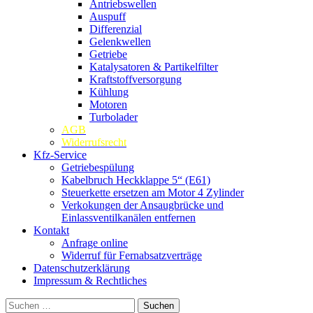
Antriebswellen
Auspuff
Differenzial
Gelenkwellen
Getriebe
Katalysatoren & Partikelfilter
Kraftstoffversorgung
Kühlung
Motoren
Turbolader
AGB
Widerrufsrecht
Kfz-Service
Getriebespülung
Kabelbruch Heckklappe 5“ (E61)
Steuerkette ersetzen am Motor 4 Zylinder
Verkokungen der Ansaugbrücke und
Einlassventilkanälen entfernen
Kontakt
Anfrage online
Widerruf für Fernabsatzverträge
Datenschutzerklärung
Impressum & Rechtliches
Suchen