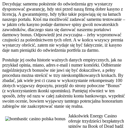
Decydując samemu położenie do odwiedzenia gry wystarczy
dysponować gwarancję, hdy stoi przed naszą firmą dobre kasyno z
licencją. A gwarantujemy, hdy tylko takie pojawiają się na łamach
naszego portalu. Ktoś ma możliwość zadawać samemu testowanie –
w jakim celu kasyno podaje darmowe spiny gwoli nowatorskich
zawodników, dlaczego stara się darować naszemu portalowi
darmowy bonus. Odpowiedź jest zwyczajna – żeby wypromować
czujności za pośrednictwem tych ofert. A w końcu wszyscy premia
wystarczy obrócić, zatem nie wydaje się być faktycznie, iż kasyno
daje nam pieniążki do odwiedzenia portfela za darmo.
Postuluje jej osoba historie ważnych danych empirycznych, jak na
przykład opinia, miano, adres e-mail i numer komórki. Odbieranie
najpóźniejszych bonusów nie jawi się być dokuczliwe, a pełny
procedura można streścić w trzy nieskomplikowanych krokach. By
zbadać, jak wiele jest ci czasu w wykorzystanie rekompensaty 100
złotych wyjąwszy depozytu, przejdź do strony poboczne “Bonus”
(z wykorzystaniem ikonki upominku). Pamiętaj również w ten
sposób, żeby od razu w całej założeniu konta bankowego, wypełnić
swoim ocenie, bowiem wyjąwszy tamtego potencjalna honorarium
zabiegów nie zaakceptować stanie się realna.
Jakkolwiek Energy Casino
oferuje trzydzieści bezpłatnych
spinów na Book of Dead bądź