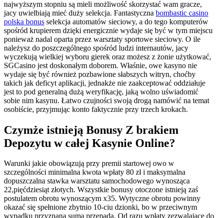
najwyższym stopniu są mieli możliwość skorzystać wam gracze,
jacy uwielbiają mieć duży selekcja. Fantastyczna
bombastic casino
polska bonus
selekcja automatów sieciowy, a do tego komputerów
spośród krupierem dzięki energicznie wydaje się być w tym miejscu
ponieważ nadal oparta przez warsztaty sportowe sieciowy. O ile
należysz do poszczególnego spośród ludzi internautów, jacy
wyczekują wielkiej wyboru gierek oraz możesz z żonie użytkować,
SGCasino jest doskonałym doborem. Właśnie, owe kasyno nie
wydaje się być również pozbawione słabszych witryn, choćby
takich jak deficyt aplikacji, jednakże nie zaakceptować oddziałuje
jest to pod generalną dużą weryfikację, jaką wolno uświadomić
sobie nim kasynu. Łatwo czujności swoją drogą namówić na temat
osobiście, przyjmując konto faktycznie przy trzech krokach.
Czymże istnieją Bonusy Z brakiem
Depozytu w całej Kasynie Online?
Warunki jakie obowiązują przy premii startowej owo w
szczególności minimalna kwota wpłaty 80 zł i maksymalna
dopuszczalna stawka warsztatu samochodowego wynosząca
22,pięćdziesiąt złotych. Wszystkie bonusy otoczone istnieją zaś
postulatem obrotu wynoszącym x35. Wytyczne obrotu powinny
okazać się spełnione zbytnio 10-ciu dzionki, bo w przeciwnym
wypadku przyznana suma przepada. Od razu wpłaty zezwalające do