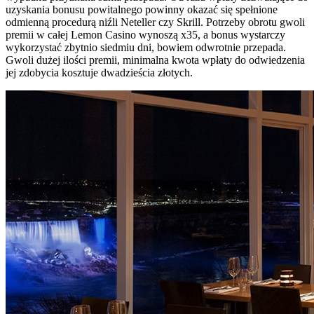
uzyskania bonusu powitalnego powinny okazać się spełnione
odmienną procedurą niźli Neteller czy Skrill. Potrzeby obrotu gwoli
premii w całej Lemon Casino wynoszą x35, a bonus wystarczy
wykorzystać zbytnio siedmiu dni, bowiem odwrotnie przepada.
Gwoli dużej ilości premii, minimalna kwota wpłaty do odwiedzenia
jej zdobycia kosztuje dwadzieścia złotych.