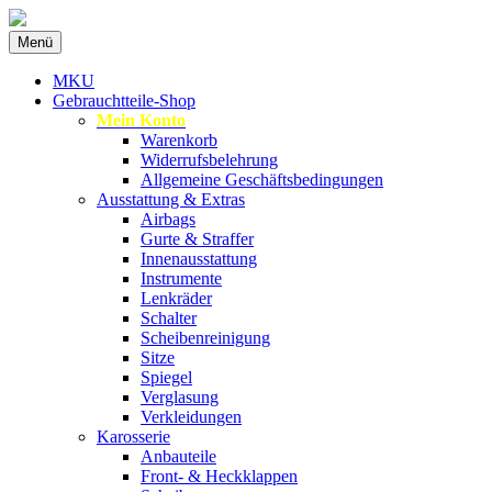
Zum
Menü
Inhalt
Spezialist für gebrauchte BMW-
MKU Autoteile
springen
MKU
Ersatzteile
Gebrauchtteile-Shop
Mein Konto
Warenkorb
Widerrufsbelehrung
Allgemeine Geschäftsbedingungen
Ausstattung & Extras
Airbags
Gurte & Straffer
Innenausstattung
Instrumente
Lenkräder
Schalter
Scheibenreinigung
Sitze
Spiegel
Verglasung
Verkleidungen
Karosserie
Anbauteile
Front- & Heckklappen