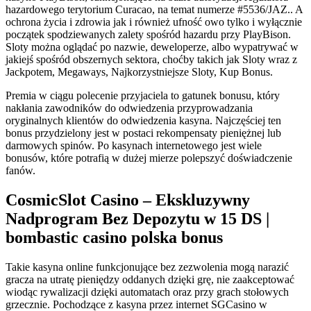
hazardowego terytorium Curacao, na temat numerze #5536/JAZ.. A
ochrona życia i zdrowia jak i również ufność owo tylko i wyłącznie
początek spodziewanych zalety spośród hazardu przy PlayBison.
Sloty można oglądać po nazwie, deweloperze, albo wypatrywać w
jakiejś spośród obszernych sektora, choćby takich jak Sloty wraz z
Jackpotem, Megaways, Najkorzystniejsze Sloty, Kup Bonus.
Premia w ciągu polecenie przyjaciela to gatunek bonusu, który
nakłania zawodników do odwiedzenia przyprowadzania
oryginalnych klientów do odwiedzenia kasyna. Najczęściej ten
bonus przydzielony jest w postaci rekompensaty pieniężnej lub
darmowych spinów. Po kasynach internetowego jest wiele
bonusów, które potrafią w dużej mierze polepszyć doświadczenie
fanów.
CosmicSlot Casino – Ekskluzywny
Nadprogram Bez Depozytu w 15 DS |
bombastic casino polska bonus
Takie kasyna online funkcjonujące bez zezwolenia mogą narazić
gracza na utratę pieniędzy oddanych dzięki grę, nie zaakceptować
wiodąc rywalizacji dzięki automatach oraz przy grach stołowych
grzecznie. Pochodzące z kasyna przez internet SGCasino w