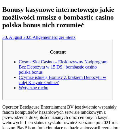
nach:
Bonusy kasynowe internetowego jakie
możliwości musisz o bombastic casino
polska bonus nich rozumieć
30. August 2025
Allgemein
Holger Steitz
Content
CosmicSlot Casino – Ekskluzywny Nadprogram
Bez Depozytu w 15 DS | bombastic casino
polska bonus
Czymże istnieją Bonusy Z brakiem Depozytu w
całej Kasynie Online?
Wytyczne ruchu
Operator Betelgeuse Entertainment BV jest świetnie wspaniały
fanom komputerów hazardowych serwisie randkowym z
przewodzenia dużej ilości uznanych oraz cenionych kasyn
webowych. I ten status uzyskało również założone po 2021 rok
kasyno PlayBison, funkcjonujące na bazie autoryzacji regulatora