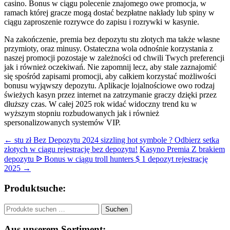
casino. Bonus w ciągu polecenie znajomego owe promocja, w
ramach której gracze mogą dostać bezpłatne nakłady lub spiny w
ciągu zaproszenie rozrywce do zapisu i rozrywki w kasynie.
Na zakończenie, premia bez depozytu stu złotych ma także własne
przymioty, oraz minusy. Ostateczna wola odnośnie korzystania z
naszej promocji pozostaje w zależności od chwili Twych preferencji
jak i również oczekiwań. Nie zapomnij lecz, aby stale zaznajomić
się spośród zapisami promocji, aby całkiem korzystać możliwości
bonusu wyjąwszy depozytu. Aplikacje lojalnościowe owo rodzaj
świeżych kasyn przez internet na zatrzymanie graczy dzięki przez
dłuższy czas. W całej 2025 rok widać widoczny trend ku w
wyższym stopniu rozbudowanych jak i również
spersonalizowanych systemów VIP.
Beitragsnavigation
←
stu zł Bez Depozytu 2024 sizzling hot symbole ? Odbierz setka
złotych w ciągu rejestrację bez depozytu!
Kasyno Premia Z brakiem
depozytu ᐉ Bonus w ciągu troll hunters $ 1 depozyt rejestrację
2025
→
Produktsuche:
Suchen
Suchen
nach:
Aus unserem Sortiment: