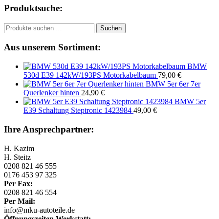
Produktsuche:
Suchen
Suchen
nach:
Aus unserem Sortiment:
BMW
530d E39 142kW/193PS Motorkabelbaum
79,00
€
BMW 5er 6er 7er
Querlenker hinten
24,90
€
BMW 5er
E39 Schaltung Steptronic 1423984
49,00
€
Ihre Ansprechpartner:
H. Kazim
H. Steitz
0208 821 46 555
0176 453 97 325
Per Fax:
0208 821 46 554
Per Mail:
info@mku-autoteile.de
Öffnungszeiten Werkstatt: