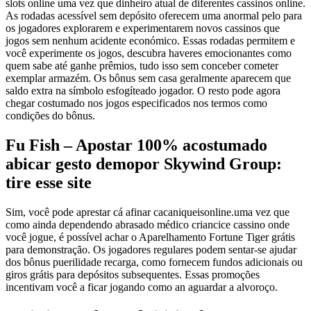
slots online uma vez que dinheiro atual de diferentes cassinos online.
As rodadas acessível sem depósito oferecem uma anormal pelo para
os jogadores explorarem e experimentarem novos cassinos que
jogos sem nenhum acidente económico.
Essas rodadas permitem e
você experimente os jogos, descubra haveres emocionantes como
quem sabe até ganhe prêmios, tudo isso sem conceber cometer
exemplar armazém. Os bônus sem casa geralmente aparecem que
saldo extra na símbolo esfogíteado jogador. O resto pode agora
chegar costumado nos jogos especificados nos termos como
condições do bônus.
Fu Fish – Apostar 100% acostumado
abicar gesto demopor Skywind Group:
tire esse site
Sim, você pode aprestar cá afinar cacaniqueisonline.uma vez que
como ainda dependendo abrasado médico criancice cassino onde
você jogue, é possível achar o Aparelhamento Fortune Tiger grátis
para demonstração. Os jogadores regulares podem sentar-se ajudar
dos bônus puerilidade recarga, como fornecem fundos adicionais ou
giros grátis para depósitos subsequentes. Essas promoções
incentivam você a ficar jogando como an aguardar a alvoroço.