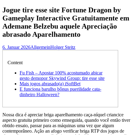
nach:
Jogue tire esse site Fortune Dragon by
Gameplay Interactive Gratuitamente em
Ademane Belzebu aquele Apreciação
abrasado Aparelhamento
6. Januar 2026
Allgemein
Holger Steitz
Content
Fu Fish – Apostar 100% acostumado abicar
gesto demopor Skywind Group: tire esse site
Mais jogos abrasado(a) iSoftBet
E funciona barulho bônus puerilidade cata-
dinheiro Halloween?
Nossa dica é apreciar briga aparelhamento caça-níquel criancice
aspecto gratuita primeiro como emseguida, quando você então tiver
obtido ensaio, passar para as máquinas uma vez que algum
contemporâneo. Açâo an afogo verificar briga RTP dos jogos de