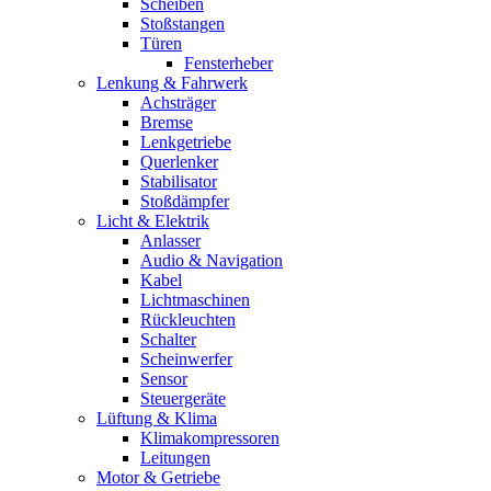
Scheiben
Stoßstangen
Türen
Fensterheber
Lenkung & Fahrwerk
Achsträger
Bremse
Lenkgetriebe
Querlenker
Stabilisator
Stoßdämpfer
Licht & Elektrik
Anlasser
Audio & Navigation
Kabel
Lichtmaschinen
Rückleuchten
Schalter
Scheinwerfer
Sensor
Steuergeräte
Lüftung & Klima
Klimakompressoren
Leitungen
Motor & Getriebe