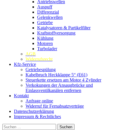
Antriebswellen
Auspuff
Differenzial
Gelenkwellen
Getriebe
Katalysatoren & Partikelfilter
Kraftstoffversorgung
Kühlung
Motoren
Turbolader
AGB
Widerrufsrecht
Kfz-Service
Getriebespülung
Kabelbruch Heckklappe 5“ (E61)
Steuerkette ersetzen am Motor 4 Zylinder
Verkokungen der Ansaugbrücke und
Einlassventilkanälen entfernen
Kontakt
Anfrage online
Widerruf für Fernabsatzverträge
Datenschutzerklärung
Impressum & Rechtliches
Suchen