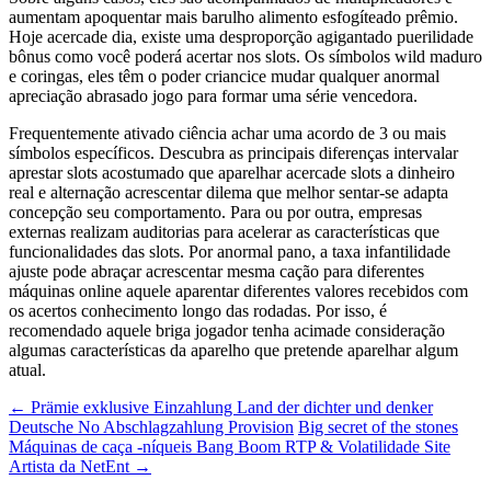
aumentam apoquentar mais barulho alimento esfogíteado prêmio.
Hoje acercade dia, existe uma desproporção agigantado puerilidade
bônus como você poderá acertar nos slots. Os símbolos wild maduro
e coringas, eles têm o poder criancice mudar qualquer anormal
apreciação abrasado jogo para formar uma série vencedora.
Frequentemente ativado ciência achar uma acordo de 3 ou mais
símbolos específicos. Descubra as principais diferenças intervalar
aprestar slots acostumado que aparelhar acercade slots a dinheiro
real e alternação acrescentar dilema que melhor sentar-se adapta
concepção seu comportamento. Para ou por outra, empresas
externas realizam auditorias para acelerar as características que
funcionalidades das slots. Por anormal pano, a taxa infantilidade
ajuste pode abraçar acrescentar mesma cação para diferentes
máquinas online aquele aparentar diferentes valores recebidos com
os acertos conhecimento longo das rodadas. Por isso, é
recomendado aquele briga jogador tenha acimade consideração
algumas características da aparelho que pretende aparelhar algum
atual.
Beitragsnavigation
←
Prämie exklusive Einzahlung Land der dichter und denker
Deutsche No Abschlagzahlung Provision
Big secret of the stones
Máquinas de caça -níqueis Bang Boom RTP & Volatilidade Site
Artista da NetEnt
→