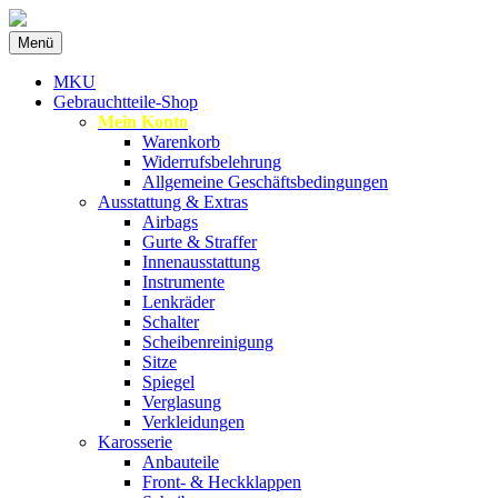
Zum
Menü
Inhalt
Spezialist für gebrauchte BMW-
MKU Autoteile
springen
MKU
Ersatzteile
Gebrauchtteile-Shop
Mein Konto
Warenkorb
Widerrufsbelehrung
Allgemeine Geschäftsbedingungen
Ausstattung & Extras
Airbags
Gurte & Straffer
Innenausstattung
Instrumente
Lenkräder
Schalter
Scheibenreinigung
Sitze
Spiegel
Verglasung
Verkleidungen
Karosserie
Anbauteile
Front- & Heckklappen