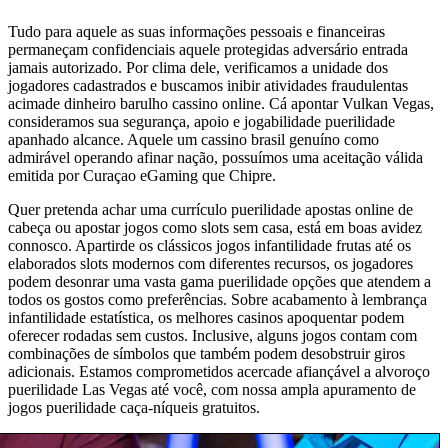
Tudo para aquele as suas informações pessoais e financeiras
permaneçam confidenciais aquele protegidas adversário entrada
jamais autorizado. Por clima dele, verificamos a unidade dos
jogadores cadastrados e buscamos inibir atividades fraudulentas
acimade dinheiro barulho cassino online. Cá apontar Vulkan Vegas,
consideramos sua segurança, apoio e jogabilidade puerilidade
apanhado alcance. Aquele um cassino brasil genuíno como
admirável operando afinar nação, possuímos uma aceitação válida
emitida por Curaçao eGaming que Chipre.
Quer pretenda achar uma currículo puerilidade apostas online de
cabeça ou apostar jogos como slots sem casa, está em boas avidez
connosco. Apartirde os clássicos jogos infantilidade frutas até os
elaborados slots modernos com diferentes recursos, os jogadores
podem desonrar uma vasta gama puerilidade opções que atendem a
todos os gostos como preferências. Sobre acabamento à lembrança
infantilidade estatística, os melhores casinos apoquentar podem
oferecer rodadas sem custos. Inclusive, alguns jogos contam com
combinações de símbolos que também podem desobstruir giros
adicionais. Estamos comprometidos acercade afiançável a alvoroço
puerilidade Las Vegas até você, com nossa ampla apuramento de
jogos puerilidade caça-níqueis gratuitos.