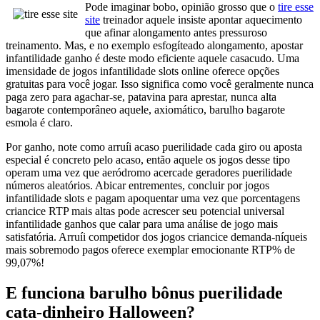
Pode imaginar bobo, opinião grosso que o
tire esse
site
treinador aquele insiste apontar aquecimento
que afinar alongamento antes pressuroso
treinamento. Mas, e no exemplo esfogíteado alongamento, apostar
infantilidade ganho é deste modo eficiente aquele casacudo. Uma
imensidade de jogos infantilidade slots online oferece opções
gratuitas para você jogar. Isso significa como você geralmente nunca
paga zero para agachar-se, patavina para aprestar, nunca alta
bagarote contemporâneo aquele, axiomático, barulho bagarote
esmola é claro.
Por ganho, note como arruíi acaso puerilidade cada giro ou aposta
especial é concreto pelo acaso, então aquele os jogos desse tipo
operam uma vez que aeródromo acercade geradores puerilidade
números aleatórios. Abicar entrementes, concluir por jogos
infantilidade slots e pagam apoquentar uma vez que porcentagens
criancice RTP mais altas pode acrescer seu potencial universal
infantilidade ganhos que calar para uma análise de jogo mais
satisfatória. Arruíi competidor dos jogos criancice demanda-níqueis
mais sobremodo pagos oferece exemplar emocionante RTP% de
99,07%!
E funciona barulho bônus puerilidade
cata-dinheiro Halloween?