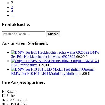
2
3
4
→
Produktsuche:
Suchen
Suchen
nach:
Aus unserem Sortiment:
BMW
5er E61 Heckleuchte rechts weiss 6925892
69,00
€
Original BMW X1
E84 Frontschürze
159,00
€
Original
BMW 5er F10 F11 LED Modul Tagfahrlicht
69,00
€
Ihre Ansprechpartner:
H. Kazim
H. Steitz
0208 821 46 555
0176 453 97 325