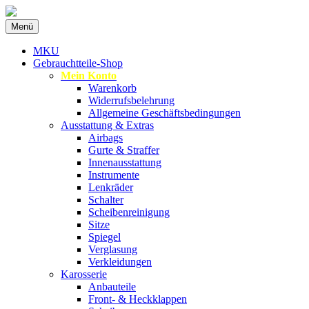
Zum
Menü
Inhalt
Spezialist für gebrauchte BMW-
MKU Autoteile
springen
MKU
Ersatzteile
Gebrauchtteile-Shop
Mein Konto
Warenkorb
Widerrufsbelehrung
Allgemeine Geschäftsbedingungen
Ausstattung & Extras
Airbags
Gurte & Straffer
Innenausstattung
Instrumente
Lenkräder
Schalter
Scheibenreinigung
Sitze
Spiegel
Verglasung
Verkleidungen
Karosserie
Anbauteile
Front- & Heckklappen