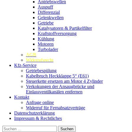
Antriebswellen
Auspuff
Differenzial
Gelenkwellen
Getriebe
Katalysatoren & Partikelfilter
Kraftstoffversorgung
Kühlung
Motoren
Turbolader
AGB
Widerrufsrecht
Kfz-Service
Getriebespülung
Kabelbruch Heckklappe 5“ (E61)
Steuerkette ersetzen am Motor 4 Zylinder
Verkokungen der Ansaugbrücke und
Einlassventilkanälen entfernen
Kontakt
Anfrage online
Widerruf für Fernabsatzverträge
Datenschutzerklärung
Impressum & Rechtliches
Suchen