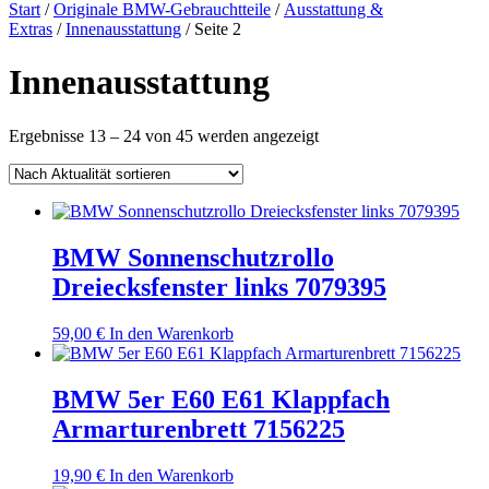
nach:
Start
/
Originale BMW-Gebrauchtteile
/
Ausstattung &
Extras
/
Innenausstattung
/ Seite 2
Innenausstattung
Nach
Ergebnisse 13 – 24 von 45 werden angezeigt
Aktualität
sortiert
BMW Sonnenschutzrollo
Dreiecksfenster links 7079395
59,00
€
In den Warenkorb
BMW 5er E60 E61 Klappfach
Armarturenbrett 7156225
19,90
€
In den Warenkorb