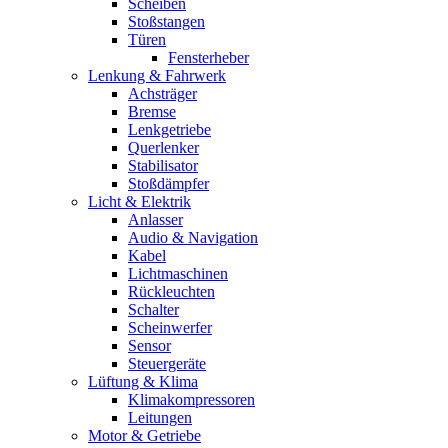
Scheiben
Stoßstangen
Türen
Fensterheber
Lenkung & Fahrwerk
Achsträger
Bremse
Lenkgetriebe
Querlenker
Stabilisator
Stoßdämpfer
Licht & Elektrik
Anlasser
Audio & Navigation
Kabel
Lichtmaschinen
Rückleuchten
Schalter
Scheinwerfer
Sensor
Steuergeräte
Lüftung & Klima
Klimakompressoren
Leitungen
Motor & Getriebe