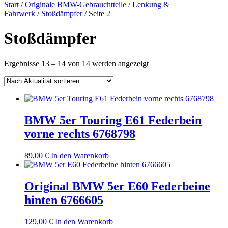
nach:
Start
/
Originale BMW-Gebrauchtteile
/
Lenkung &
Fahrwerk
/
Stoßdämpfer
/ Seite 2
Stoßdämpfer
Nach
Ergebnisse 13 – 14 von 14 werden angezeigt
Aktualität
sortiert
BMW 5er Touring E61 Federbein
vorne rechts 6768798
89,00
€
In den Warenkorb
Original BMW 5er E60 Federbeine
hinten 6766605
129,00
€
In den Warenkorb