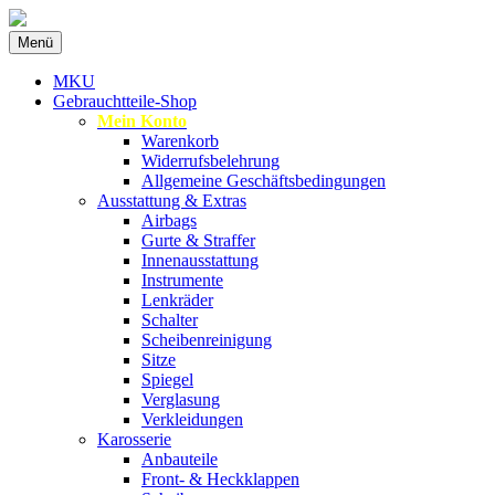
Zum
Menü
Inhalt
Spezialist für gebrauchte BMW-
MKU Autoteile
springen
MKU
Ersatzteile
Gebrauchtteile-Shop
Mein Konto
Warenkorb
Widerrufsbelehrung
Allgemeine Geschäftsbedingungen
Ausstattung & Extras
Airbags
Gurte & Straffer
Innenausstattung
Instrumente
Lenkräder
Schalter
Scheibenreinigung
Sitze
Spiegel
Verglasung
Verkleidungen
Karosserie
Anbauteile
Front- & Heckklappen