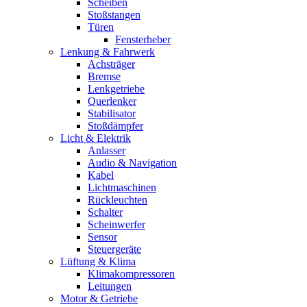
Scheiben
Stoßstangen
Türen
Fensterheber
Lenkung & Fahrwerk
Achsträger
Bremse
Lenkgetriebe
Querlenker
Stabilisator
Stoßdämpfer
Licht & Elektrik
Anlasser
Audio & Navigation
Kabel
Lichtmaschinen
Rückleuchten
Schalter
Scheinwerfer
Sensor
Steuergeräte
Lüftung & Klima
Klimakompressoren
Leitungen
Motor & Getriebe