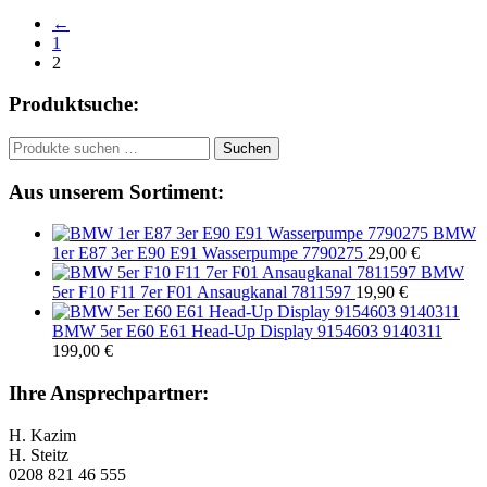
←
1
2
Produktsuche:
Suchen
Suchen
nach:
Aus unserem Sortiment:
BMW
1er E87 3er E90 E91 Wasserpumpe 7790275
29,00
€
BMW
5er F10 F11 7er F01 Ansaugkanal 7811597
19,90
€
BMW 5er E60 E61 Head-Up Display 9154603 9140311
199,00
€
Ihre Ansprechpartner:
H. Kazim
H. Steitz
0208 821 46 555