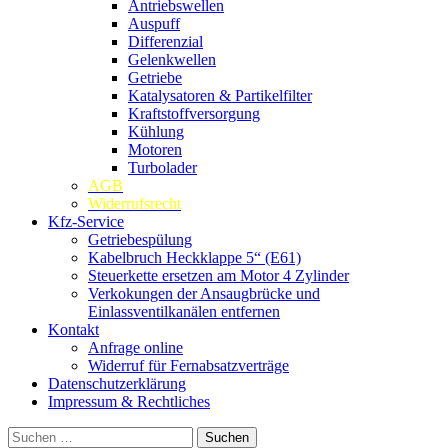
Antriebswellen
Auspuff
Differenzial
Gelenkwellen
Getriebe
Katalysatoren & Partikelfilter
Kraftstoffversorgung
Kühlung
Motoren
Turbolader
AGB
Widerrufsrecht
Kfz-Service
Getriebespülung
Kabelbruch Heckklappe 5“ (E61)
Steuerkette ersetzen am Motor 4 Zylinder
Verkokungen der Ansaugbrücke und
Einlassventilkanälen entfernen
Kontakt
Anfrage online
Widerruf für Fernabsatzverträge
Datenschutzerklärung
Impressum & Rechtliches
Suchen