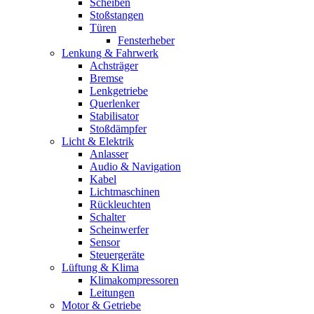
Scheiben
Stoßstangen
Türen
Fensterheber
Lenkung & Fahrwerk
Achsträger
Bremse
Lenkgetriebe
Querlenker
Stabilisator
Stoßdämpfer
Licht & Elektrik
Anlasser
Audio & Navigation
Kabel
Lichtmaschinen
Rückleuchten
Schalter
Scheinwerfer
Sensor
Steuergeräte
Lüftung & Klima
Klimakompressoren
Leitungen
Motor & Getriebe