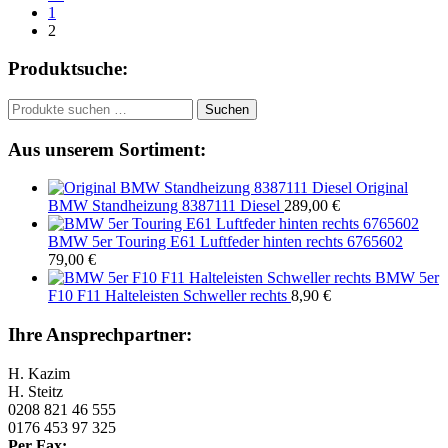
1
2
Produktsuche:
Suchen
Suchen
nach:
Aus unserem Sortiment:
Original
BMW Standheizung 8387111 Diesel
289,00
€
BMW 5er Touring E61 Luftfeder hinten rechts 6765602
79,00
€
BMW 5er
F10 F11 Halteleisten Schweller rechts
8,90
€
Ihre Ansprechpartner:
H. Kazim
H. Steitz
0208 821 46 555
0176 453 97 325
Per Fax: