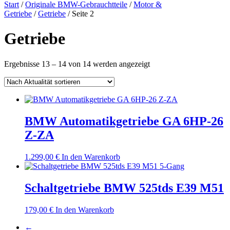
nach:
Start
/
Originale BMW-Gebrauchtteile
/
Motor &
Getriebe
/
Getriebe
/ Seite 2
Getriebe
Nach
Ergebnisse 13 – 14 von 14 werden angezeigt
Aktualität
sortiert
BMW Automatikgetriebe GA 6HP-26
Z-ZA
1.299,00
€
In den Warenkorb
Schaltgetriebe BMW 525tds E39 M51
179,00
€
In den Warenkorb
←