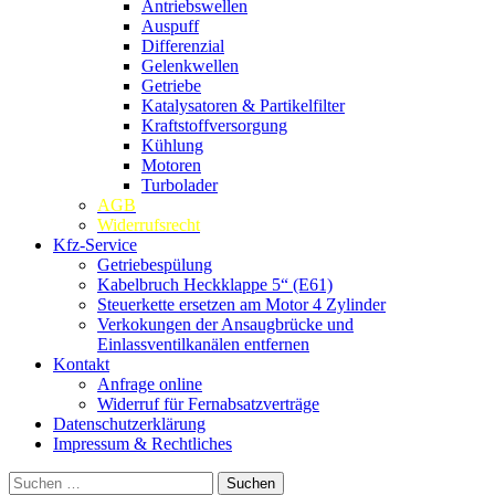
Antriebswellen
Auspuff
Differenzial
Gelenkwellen
Getriebe
Katalysatoren & Partikelfilter
Kraftstoffversorgung
Kühlung
Motoren
Turbolader
AGB
Widerrufsrecht
Kfz-Service
Getriebespülung
Kabelbruch Heckklappe 5“ (E61)
Steuerkette ersetzen am Motor 4 Zylinder
Verkokungen der Ansaugbrücke und
Einlassventilkanälen entfernen
Kontakt
Anfrage online
Widerruf für Fernabsatzverträge
Datenschutzerklärung
Impressum & Rechtliches
Suchen