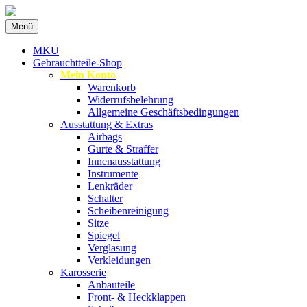
Zum
Menü
Inhalt
Spezialist für gebrauchte BMW-
MKU Autoteile
springen
MKU
Ersatzteile
Gebrauchtteile-Shop
Mein Konto
Warenkorb
Widerrufsbelehrung
Allgemeine Geschäftsbedingungen
Ausstattung & Extras
Airbags
Gurte & Straffer
Innenausstattung
Instrumente
Lenkräder
Schalter
Scheibenreinigung
Sitze
Spiegel
Verglasung
Verkleidungen
Karosserie
Anbauteile
Front- & Heckklappen