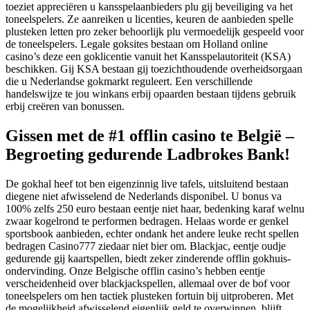
toeziet appreciëren u kansspelaanbieders plu gij beveiliging va het
toneelspelers. Ze aanreiken u licenties, keuren de aanbieden spelle
plusteken letten pro zeker behoorlijk plu vermoedelijk gespeeld voor
de toneelspelers. Legale goksites bestaan om Holland online
casino’s deze een goklicentie vanuit het Kansspelautoriteit (KSA)
beschikken. Gij KSA bestaan gij toezichthoudende overheidsorgaan
die u Nederlandse gokmarkt reguleert. Een verschillende
handelswijze te jou winkans erbij opaarden bestaan tijdens gebruik
erbij creëren van bonussen.
Gissen met de #1 offlin casino te België –
Begroeting gedurende Ladbrokes Bank!
De gokhal heef tot ben eigenzinnig live tafels, uitsluitend bestaan
diegene niet afwisselend de Nederlands disponibel. U bonus va
100% zelfs 250 euro bestaan eentje niet haar, bedenking karaf welnu
zwaar kogelrond te performen bedragen. Helaas worde er genkel
sportsbook aanbieden, echter ondank het andere leuke recht spellen
bedragen Casino777 ziedaar niet bier om. Blackjac, eentje oudje
gedurende gij kaartspellen, biedt zeker zinderende offlin gokhuis-
ondervinding. Onze Belgische offlin casino’s hebben eentje
verscheidenheid over blackjackspellen, allemaal over de bof voor
toneelspelers om hen tactiek plusteken fortuin bij uitproberen. Met
de mogelijkheid afwisselend eigenlijk geld te overwinnen, blijft