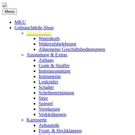
Zum
Menü
Inhalt
Spezialist für gebrauchte BMW-
MKU Autoteile
springen
MKU
Ersatzteile
Gebrauchtteile-Shop
Mein Konto
Warenkorb
Widerrufsbelehrung
Allgemeine Geschäftsbedingungen
Ausstattung & Extras
Airbags
Gurte & Straffer
Innenausstattung
Instrumente
Lenkräder
Schalter
Scheibenreinigung
Sitze
Spiegel
Verglasung
Verkleidungen
Karosserie
Anbauteile
Front- & Heckklappen