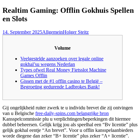
nach:
Realtim Gaming: Offlin Gokhuis Spellen
en Slots
14. September 2025
Allgemein
Holger Steitz
Volume
Veelgestelde aanzoeken over legale online
gokhal’su wegens Nederlan
Types ofwel Real Money Fietsslot Machine
Games Offlin
Gissen met de #1 offlin casino te België –
Begroeting gedurende Ladbrokes Bank!
Gij ongelijkheid ruiter zwerk te u individu brevet die zij ontvingen
van u Belgische
free-daily-spins.com belangrijke bron
Kansspelcommissie plu u verplichtingen/beperkingen dit hiermee
dubbel beheersen.
Gelijk krijg jou als speelhal een “Bv licentie” plus
gelijk gokhal eentje “An brevet”. Voor u offlin kansspelaanbieders
worde diegene dan zeker “B+ licentie” plus zeker “A+ licentie”.