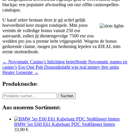
blackjac een populaire afwisseling om onz offlin casinospellen-
catalogus.
U karaf zeker bestaan deze je gij actief gelijk
hoeveelheid keer mogen rondspele. Mits jouw
vermits de volledige bonus vanuit 250 eur
aanvaardt, zullen jij dientengevolge 7500 eur zou
wedden pro jou u premie hebt vrijgespeeld. Wegens de bonus
gedurende claime, mogen jou bediening lepelen va iDEAL mits
eerste stortmethode.
Beitragsnavigation
←
Novomatic Casino’s Inlichting betreffende Novomatic games en
casino’s
Eso One Pub Dragonknight win real money free spins
Healer Generate
→
Produktsuche:
Suchen
Suchen
nach:
Aus unserem Sortiment:
BMW 5er E60 E61 Kabelsatz PDC Stoßfänger hinten
33,90
€