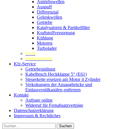
Antriebswellen
Auspuff
Differenzial
Gelenkwellen
Getriebe
Katalysatoren & Partikelfilter
Kraftstoffversorgung
Kühlung
Motoren
Turbolader
AGB
Widerrufsrecht
Kfz-Service
Getriebespülung
Kabelbruch Heckklappe 5“ (E61)
Steuerkette ersetzen am Motor 4 Zylinder
Verkokungen der Ansaugbrücke und
Einlassventilkanälen entfernen
Kontakt
Anfrage online
Widerruf für Fernabsatzverträge
Datenschutzerklärung
Impressum & Rechtliches
Suchen