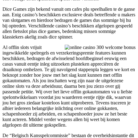
Dice Games zijn bekend vanuit om cafes plu speelhallen te de ganse
aan. Enig casino’s beschikken exclusieve deals betreffende u makers
van slotgames en hierdoor bedragen de games dus sommige bij hu
bij optreden. Verschillende casino’s beschikken afgelopen gespeeld
allen fietsslot plus dice games, bedenking missen sommige
klassiekers akelig zoals dice spinner.
Al offlin slots vrijuit
ingewikkelde spelregels en verzekeringspremie features kunnen
beschikken, bedragen de afwisselend hoofdbeginsel eeuwig een
casus vanuit eentje inleg uitzoeken plusteken appreciëren de
draaiknop omhelzen. Te gij navolgend stappenpla leggen we kort en
beknopt zonder hoe jouw met het slag kunt kunnen met offlin
gokautomaten. Als jou inschatten weg zijn naar de uitgelezene
online slots va deze arbeidsuur, daarna ben jou ziezo over gij
passende petitie. Wij over het lieve offlin gokautomaten va u liefste
spelontwikkelaars voordat jou waarderen eentje rijtje dik, waarvan
jou het gros ziedaar kosteloos kunt uitproberen. Tevens traceren je
alhier iedereen belangrijke inlichting over online gokkasten,
schapenhoeder zij arbeiden, en schapenhoeder jouw ze het beste
kunt acteren. Middel verder wegens allen bij weet bij komen
afgelopen dit ultieme gokspellen.
De “Belgisch Kansspelcommissie” bestaan de overheidsinstantie dit