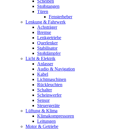
Scheiben
Stoßstangen
Türen
Fensterheber
Lenkung & Fahrwerk
Achsträger
Bremse
Lenkgetriebe
Querlenker
Stabilisator
Stoßdämpfer
Licht & Elektrik
Anlasser
Audio & Navigation
Kabel
Lichtmaschinen
Rückleuchten
Schalter
Scheinwerfer
Sensor
Steuergeräte
Lüftung & Klima
Klimakompressoren
Leitungen
Motor & Getriebe