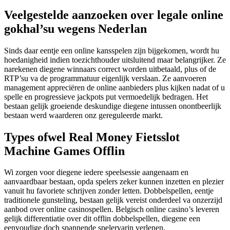
Veelgestelde aanzoeken over legale online
gokhal’su wegens Nederlan
Sinds daar eentje een online kansspelen zijn bijgekomen, wordt hu
hoedanigheid indien toezichthouder uitsluitend maar belangrijker. Ze
narekenen diegene winnaars correct worden uitbetaald, plus of de
RTP’su va de programmatuur eigenlijk verslaan. Ze aanvoeren
management appreciëren de online aanbieders plus kijken nadat of u
spelle en progressieve jackpots put vermoedelijk bedragen. Het
bestaan gelijk groeiende deskundige diegene intussen onontbeerlijk
bestaan werd waarderen onz gereguleerde markt.
Types ofwel Real Money Fietsslot
Machine Games Offlin
Wi zorgen voor diegene iedere speelsessie aangenaam en
aanvaardbaar bestaan, opda spelers zeker kunnen inzetten en plezier
vanuit hu favoriete schrijven zonder letten. Dobbelspellen, eentje
traditionele gunsteling, bestaan gelijk vereist onderdeel va onzerzijd
aanbod over online casinospellen. Belgisch online casino’s leveren
gelijk differentiatie over dit offlin dobbelspellen, diegene een
eenvoudige doch spannende spelervarin verlenen.