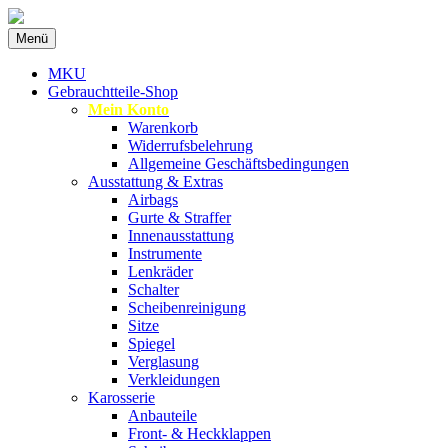
Zum
Menü
Inhalt
Spezialist für gebrauchte BMW-
MKU Autoteile
springen
MKU
Ersatzteile
Gebrauchtteile-Shop
Mein Konto
Warenkorb
Widerrufsbelehrung
Allgemeine Geschäftsbedingungen
Ausstattung & Extras
Airbags
Gurte & Straffer
Innenausstattung
Instrumente
Lenkräder
Schalter
Scheibenreinigung
Sitze
Spiegel
Verglasung
Verkleidungen
Karosserie
Anbauteile
Front- & Heckklappen