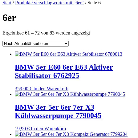
nach:
Start
/
Produkte verschlagwortet mit „6er“
/ Seite 6
6er
Nach
Ergebnisse 61 – 72 von 83 werden angezeigt
Aktualität
sortiert
BMW 5er E60 6er E63 Aktiver
Stabilisator 6762925
359,00
€
In den Warenkorb
BMW 3er 5er 6er 7er X3
Kühlwasserpumpe 7790045
19,90
€
In den Warenkorb