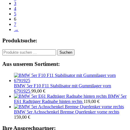
3
4
5
6
7
→
Produktsuche:
Suchen
Suchen
nach:
Aus unserem Sortiment:
BMW 5er F10 F11 Stabilisator mit Gummilager vorn
6791925
99,00
€
BMW 5er
E61 Radträger Radnabe hinten rechts
119,00
€
BMW 5er Achsschenkel Bremse Querlenker vorne rechts
159,00
€
Ihre Ansprechpartner: