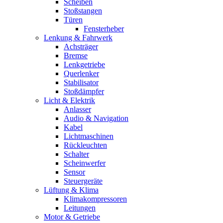
Scheiben
Stoßstangen
Türen
Fensterheber
Lenkung & Fahrwerk
Achsträger
Bremse
Lenkgetriebe
Querlenker
Stabilisator
Stoßdämpfer
Licht & Elektrik
Anlasser
Audio & Navigation
Kabel
Lichtmaschinen
Rückleuchten
Schalter
Scheinwerfer
Sensor
Steuergeräte
Lüftung & Klima
Klimakompressoren
Leitungen
Motor & Getriebe