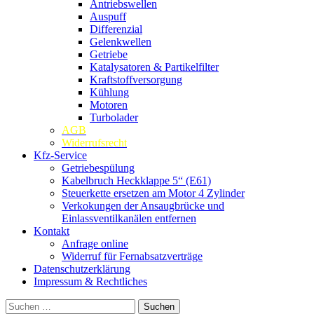
Antriebswellen
Auspuff
Differenzial
Gelenkwellen
Getriebe
Katalysatoren & Partikelfilter
Kraftstoffversorgung
Kühlung
Motoren
Turbolader
AGB
Widerrufsrecht
Kfz-Service
Getriebespülung
Kabelbruch Heckklappe 5“ (E61)
Steuerkette ersetzen am Motor 4 Zylinder
Verkokungen der Ansaugbrücke und
Einlassventilkanälen entfernen
Kontakt
Anfrage online
Widerruf für Fernabsatzverträge
Datenschutzerklärung
Impressum & Rechtliches
Suchen