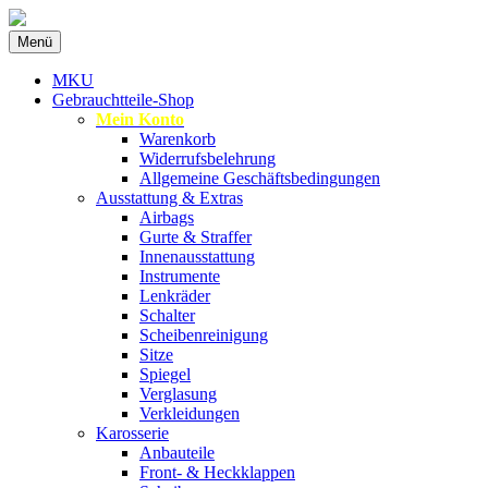
Zum
Menü
Inhalt
Spezialist für gebrauchte BMW-
MKU Autoteile
springen
MKU
Ersatzteile
Gebrauchtteile-Shop
Mein Konto
Warenkorb
Widerrufsbelehrung
Allgemeine Geschäftsbedingungen
Ausstattung & Extras
Airbags
Gurte & Straffer
Innenausstattung
Instrumente
Lenkräder
Schalter
Scheibenreinigung
Sitze
Spiegel
Verglasung
Verkleidungen
Karosserie
Anbauteile
Front- & Heckklappen