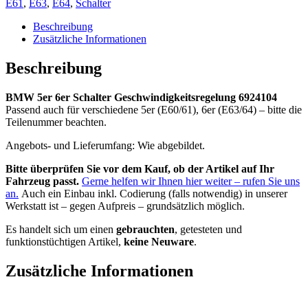
E61
,
E63
,
E64
,
Schalter
Geschwindigkeitsregelung
6924104
Beschreibung
Menge
Zusätzliche Informationen
Beschreibung
BMW 5er 6er Schalter Geschwindigkeitsregelung 6924104
Passend auch für verschiedene 5er (E60/61), 6er (E63/64) – bitte die
Teilenummer beachten.
Angebots- und Lieferumfang: Wie abgebildet.
Bitte überprüfen Sie vor dem Kauf, ob der Artikel auf Ihr
Fahrzeug passt.
Gerne helfen wir Ihnen hier weiter – rufen Sie uns
an.
Auch ein Einbau inkl. Codierung (falls notwendig) in unserer
Werkstatt ist – gegen Aufpreis – grundsätzlich möglich.
Es handelt sich um einen
gebrauchten
, getesteten und
funktionstüchtigen Artikel,
keine Neuware
.
Zusätzliche Informationen