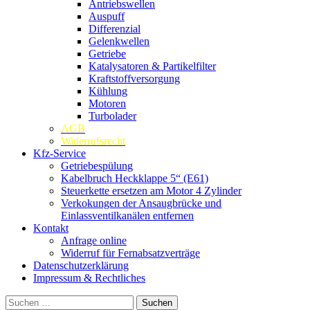
Antriebswellen
Auspuff
Differenzial
Gelenkwellen
Getriebe
Katalysatoren & Partikelfilter
Kraftstoffversorgung
Kühlung
Motoren
Turbolader
AGB
Widerrufsrecht
Kfz-Service
Getriebespülung
Kabelbruch Heckklappe 5“ (E61)
Steuerkette ersetzen am Motor 4 Zylinder
Verkokungen der Ansaugbrücke und
Einlassventilkanälen entfernen
Kontakt
Anfrage online
Widerruf für Fernabsatzverträge
Datenschutzerklärung
Impressum & Rechtliches
Suchen