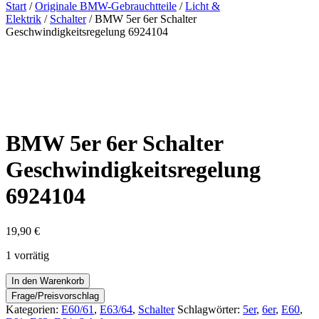
nach:
Start
/
Originale BMW-Gebrauchtteile
/
Licht &
Elektrik
/
Schalter
/ BMW 5er 6er Schalter
Geschwindigkeitsregelung 6924104
BMW 5er 6er Schalter
Geschwindigkeitsregelung
6924104
19,90
€
1 vorrätig
BMW
In den Warenkorb
5er
6er
Kategorien:
E60/61
,
E63/64
,
Schalter
Schlagwörter:
5er
,
6er
,
E60
,
Schalter