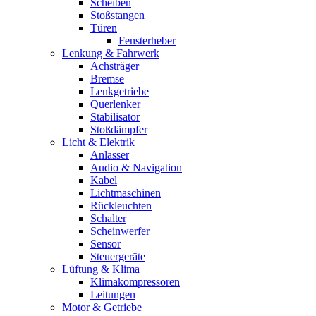
Scheiben
Stoßstangen
Türen
Fensterheber
Lenkung & Fahrwerk
Achsträger
Bremse
Lenkgetriebe
Querlenker
Stabilisator
Stoßdämpfer
Licht & Elektrik
Anlasser
Audio & Navigation
Kabel
Lichtmaschinen
Rückleuchten
Schalter
Scheinwerfer
Sensor
Steuergeräte
Lüftung & Klima
Klimakompressoren
Leitungen
Motor & Getriebe