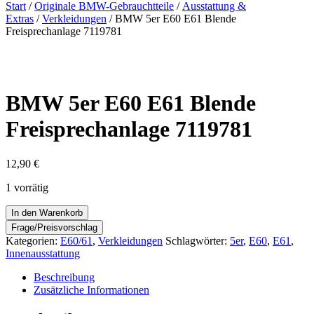
nach:
Start
/
Originale BMW-Gebrauchtteile
/
Ausstattung &
Extras
/
Verkleidungen
/ BMW 5er E60 E61 Blende
Freisprechanlage 7119781
BMW 5er E60 E61 Blende
Freisprechanlage 7119781
12,90
€
1 vorrätig
BMW
In den Warenkorb
5er
E60
Kategorien:
E60/61
,
Verkleidungen
Schlagwörter:
5er
,
E60
,
E61
,
E61
Innenausstattung
Blende
Freisprechanlage
Beschreibung
7119781
Zusätzliche Informationen
Menge