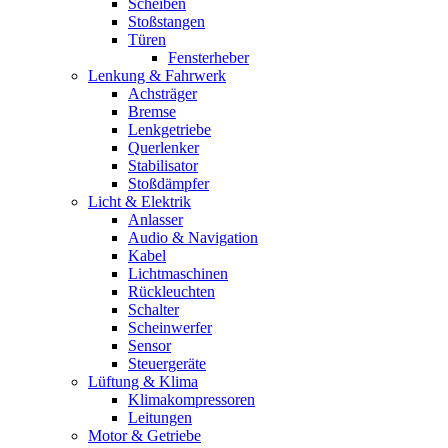
Scheiben
Stoßstangen
Türen
Fensterheber
Lenkung & Fahrwerk
Achsträger
Bremse
Lenkgetriebe
Querlenker
Stabilisator
Stoßdämpfer
Licht & Elektrik
Anlasser
Audio & Navigation
Kabel
Lichtmaschinen
Rückleuchten
Schalter
Scheinwerfer
Sensor
Steuergeräte
Lüftung & Klima
Klimakompressoren
Leitungen
Motor & Getriebe