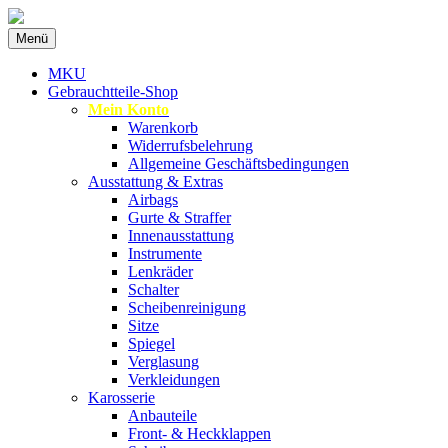
Zum
Menü
Inhalt
Spezialist für gebrauchte BMW-
MKU Autoteile
springen
MKU
Ersatzteile
Gebrauchtteile-Shop
Mein Konto
Warenkorb
Widerrufsbelehrung
Allgemeine Geschäftsbedingungen
Ausstattung & Extras
Airbags
Gurte & Straffer
Innenausstattung
Instrumente
Lenkräder
Schalter
Scheibenreinigung
Sitze
Spiegel
Verglasung
Verkleidungen
Karosserie
Anbauteile
Front- & Heckklappen