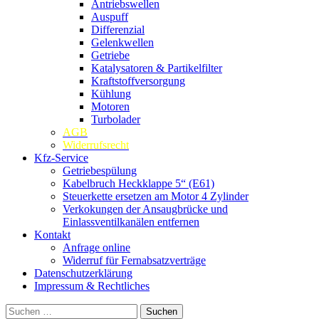
Antriebswellen
Auspuff
Differenzial
Gelenkwellen
Getriebe
Katalysatoren & Partikelfilter
Kraftstoffversorgung
Kühlung
Motoren
Turbolader
AGB
Widerrufsrecht
Kfz-Service
Getriebespülung
Kabelbruch Heckklappe 5“ (E61)
Steuerkette ersetzen am Motor 4 Zylinder
Verkokungen der Ansaugbrücke und
Einlassventilkanälen entfernen
Kontakt
Anfrage online
Widerruf für Fernabsatzverträge
Datenschutzerklärung
Impressum & Rechtliches
Suchen