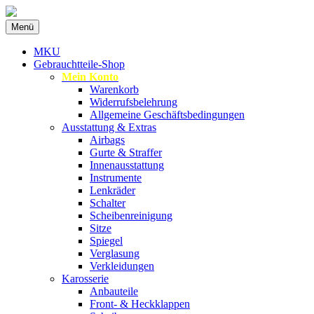
Zum
Menü
Inhalt
Spezialist für gebrauchte BMW-Ersatzteil
MKU Autoteile
springen
MKU
Gebrauchtteile-Shop
Mein Konto
Warenkorb
Widerrufsbelehrung
Allgemeine Geschäftsbedingungen
Ausstattung & Extras
Airbags
Gurte & Straffer
Innenausstattung
Instrumente
Lenkräder
Schalter
Scheibenreinigung
Sitze
Spiegel
Verglasung
Verkleidungen
Karosserie
Anbauteile
Front- & Heckklappen