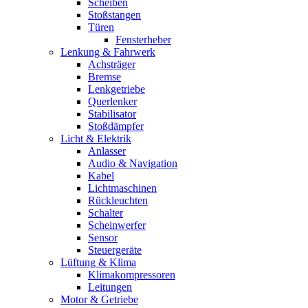
Scheiben
Stoßstangen
Türen
Fensterheber
Lenkung & Fahrwerk
Achsträger
Bremse
Lenkgetriebe
Querlenker
Stabilisator
Stoßdämpfer
Licht & Elektrik
Anlasser
Audio & Navigation
Kabel
Lichtmaschinen
Rückleuchten
Schalter
Scheinwerfer
Sensor
Steuergeräte
Lüftung & Klima
Klimakompressoren
Leitungen
Motor & Getriebe