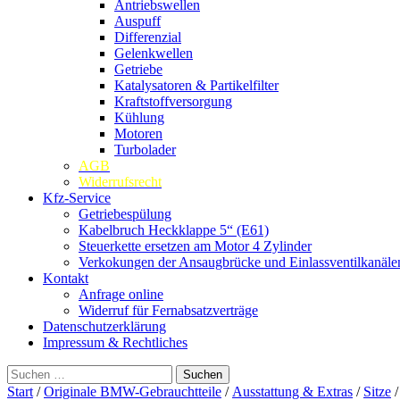
Antriebswellen
Auspuff
Differenzial
Gelenkwellen
Getriebe
Katalysatoren & Partikelfilter
Kraftstoffversorgung
Kühlung
Motoren
Turbolader
AGB
Widerrufsrecht
Kfz-Service
Getriebespülung
Kabelbruch Heckklappe 5“ (E61)
Steuerkette ersetzen am Motor 4 Zylinder
Verkokungen der Ansaugbrücke und Einlassventilkanäle
Kontakt
Anfrage online
Widerruf für Fernabsatzverträge
Datenschutzerklärung
Impressum & Rechtliches
Suchen
nach:
Start
/
Originale BMW-Gebrauchtteile
/
Ausstattung & Extras
/
Sitze
/