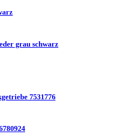
warz
eder grau schwarz
getriebe 7531776
6780924