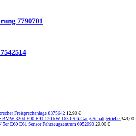
rung 7790701
 7542514
echer Freisprechanlage 8375642
12,90
€
BMW 320d E90 E91 120 kW 163 PS 6-Gang-Schaltgetriebe
349,00
5er E60 E61 Sensor Fahrzeugzentrum 6952993
29,00
€