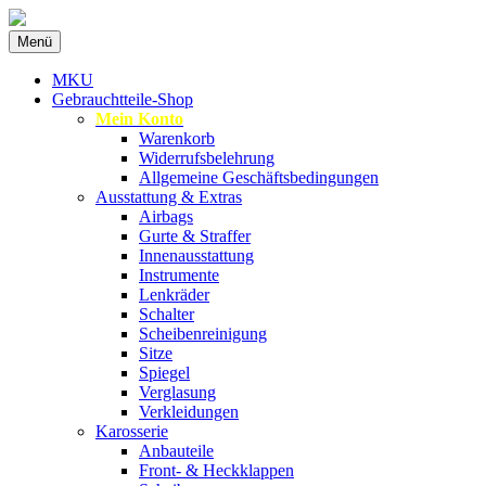
Zum
Menü
Inhalt
Spezialist für gebrauchte BMW-
MKU Autoteile
springen
MKU
Ersatzteile
Gebrauchtteile-Shop
Mein Konto
Warenkorb
Widerrufsbelehrung
Allgemeine Geschäftsbedingungen
Ausstattung & Extras
Airbags
Gurte & Straffer
Innenausstattung
Instrumente
Lenkräder
Schalter
Scheibenreinigung
Sitze
Spiegel
Verglasung
Verkleidungen
Karosserie
Anbauteile
Front- & Heckklappen