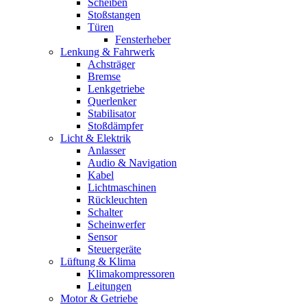
Scheiben
Stoßstangen
Türen
Fensterheber
Lenkung & Fahrwerk
Achsträger
Bremse
Lenkgetriebe
Querlenker
Stabilisator
Stoßdämpfer
Licht & Elektrik
Anlasser
Audio & Navigation
Kabel
Lichtmaschinen
Rückleuchten
Schalter
Scheinwerfer
Sensor
Steuergeräte
Lüftung & Klima
Klimakompressoren
Leitungen
Motor & Getriebe