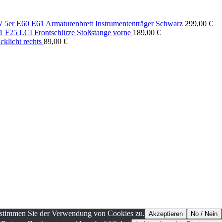
5er E60 E61 Armaturenbrett Instrumententräger Schwarz
299,00
€
F25 LCI Frontschürze Stoßstange vorne
189,00
€
licht rechts
89,00
€
, stimmen Sie der Verwendung von Cookies zu.
Akzeptieren
No / Nein