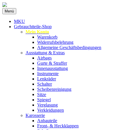
Zum
Menü
Inhalt
Spezialist für gebrauchte BMW-Ersatzteil
MKU Autoteile
springen
MKU
Gebrauchtteile-Shop
Mein Konto
Warenkorb
Widerrufsbelehrung
Allgemeine Geschäftsbedingungen
Ausstattung & Extras
Airbags
Gurte & Straffer
Innenausstattung
Instrumente
Lenkräder
Schalter
Scheibenreinigung
Sitze
Spiegel
Verglasung
Verkleidungen
Karosserie
Anbauteile
Front- & Heckklappen