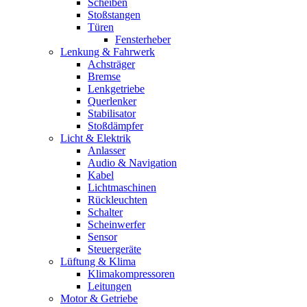
Scheiben
Stoßstangen
Türen
Fensterheber
Lenkung & Fahrwerk
Achsträger
Bremse
Lenkgetriebe
Querlenker
Stabilisator
Stoßdämpfer
Licht & Elektrik
Anlasser
Audio & Navigation
Kabel
Lichtmaschinen
Rückleuchten
Schalter
Scheinwerfer
Sensor
Steuergeräte
Lüftung & Klima
Klimakompressoren
Leitungen
Motor & Getriebe