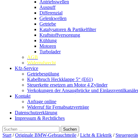
Antriebswellen
Auspuff
Differenzial
Gelenkwellen
Getriebe
Katalysatoren & Partikelfilter
Kraftstoffversorgung
Kühlung
Motoren
Turbolader
AGB
Widerrufsrecht
Kfz-Service
Getriebespülung
Kabelbruch Heckklappe 5“ (E61)
Steuerkette ersetzen am Motor 4 Zylinder
Verkokungen der Ansaugbrücke und Einlassventilkanäle
Kontakt
Anfrage online
Widerruf für Fernabsatzverträge
Datenschutzerklärung
Impressum & Rechtliches
Suchen
nach:
Start
/
Originale BMW-Gebrauchtteile
/
Licht & Elektrik
/
Steuergerät