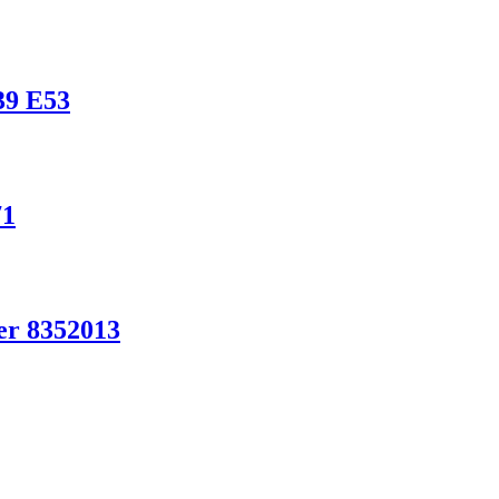
39 E53
71
er 8352013