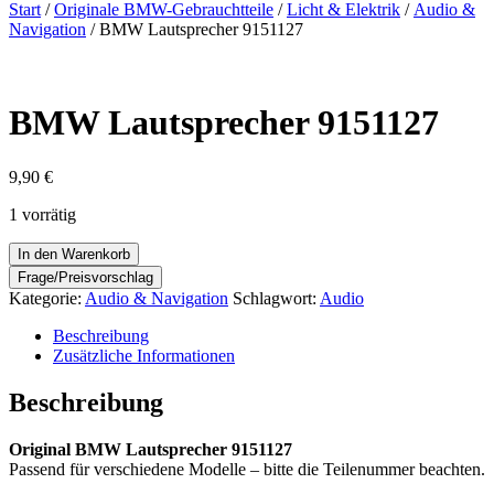
nach:
Start
/
Originale BMW-Gebrauchtteile
/
Licht & Elektrik
/
Audio &
Navigation
/ BMW Lautsprecher 9151127
BMW Lautsprecher 9151127
9,90
€
1 vorrätig
BMW
In den Warenkorb
Lautsprecher
9151127
Kategorie:
Audio & Navigation
Schlagwort:
Audio
Menge
Beschreibung
Zusätzliche Informationen
Beschreibung
Original BMW Lautsprecher 9151127
Passend für verschiedene Modelle – bitte die Teilenummer beachten.