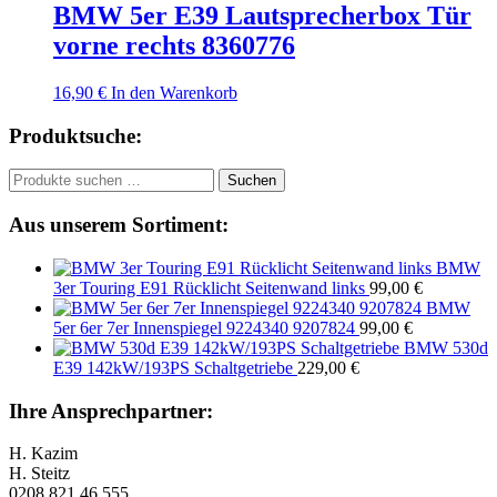
BMW 5er E39 Lautsprecherbox Tür
vorne rechts 8360776
16,90
€
In den Warenkorb
Produktsuche:
Suchen
Suchen
nach:
Aus unserem Sortiment:
BMW
3er Touring E91 Rücklicht Seitenwand links
99,00
€
BMW
5er 6er 7er Innenspiegel 9224340 9207824
99,00
€
BMW 530d
E39 142kW/193PS Schaltgetriebe
229,00
€
Ihre Ansprechpartner:
H. Kazim
H. Steitz
0208 821 46 555