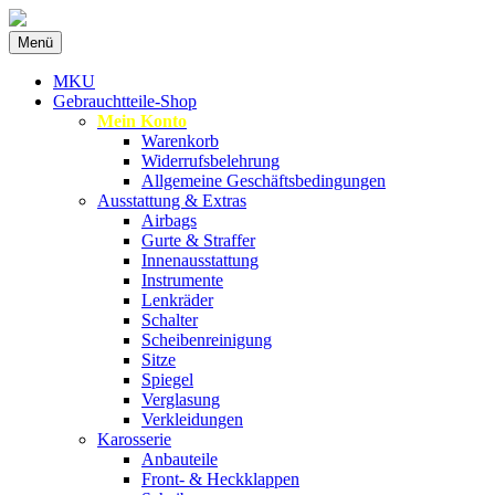
Zum
Menü
Inhalt
Spezialist für gebrauchte BMW-
MKU Autoteile
springen
MKU
Ersatzteile
Gebrauchtteile-Shop
Mein Konto
Warenkorb
Widerrufsbelehrung
Allgemeine Geschäftsbedingungen
Ausstattung & Extras
Airbags
Gurte & Straffer
Innenausstattung
Instrumente
Lenkräder
Schalter
Scheibenreinigung
Sitze
Spiegel
Verglasung
Verkleidungen
Karosserie
Anbauteile
Front- & Heckklappen