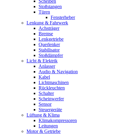
Scheiben
Stoßstangen
Türen
Fensterheber
Lenkung & Fahrwerk
Achsträger
Bremse
Lenkgetriebe
Querlenker
Stabilisator
Stoßdämpfer
Licht & Elektrik
Anlasser
Audio & Navigation
Kabel
Lichtmaschinen
Rückleuchten
Schalter
Scheinwerfer
Sensor
Steuergeräte
Lüftung & Klima
Klimakompressoren
Leitungen
Motor & Getriebe