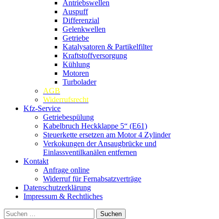
Antriebswellen
Auspuff
Differenzial
Gelenkwellen
Getriebe
Katalysatoren & Partikelfilter
Kraftstoffversorgung
Kühlung
Motoren
Turbolader
AGB
Widerrufsrecht
Kfz-Service
Getriebespülung
Kabelbruch Heckklappe 5“ (E61)
Steuerkette ersetzen am Motor 4 Zylinder
Verkokungen der Ansaugbrücke und
Einlassventilkanälen entfernen
Kontakt
Anfrage online
Widerruf für Fernabsatzverträge
Datenschutzerklärung
Impressum & Rechtliches
Suchen