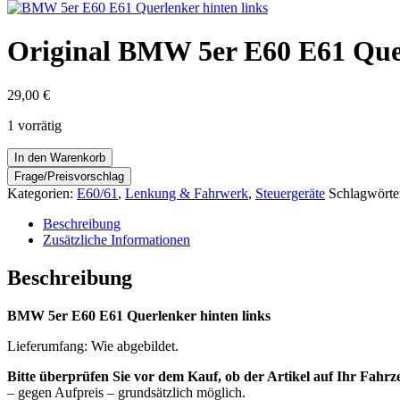
Original BMW 5er E60 E61 Quer
29,00
€
1 vorrätig
Original
In den Warenkorb
BMW
5er
Kategorien:
E60/61
,
Lenkung & Fahrwerk
,
Steuergeräte
Schlagwörte
E60
E61
Beschreibung
Querlenker
Zusätzliche Informationen
hinten
links
Beschreibung
Menge
BMW 5er E60 E61 Querlenker hinten links
Lieferumfang: Wie abgebildet.
Bitte überprüfen Sie vor dem Kauf, ob der Artikel auf Ihr Fahrz
– gegen Aufpreis – grundsätzlich möglich.