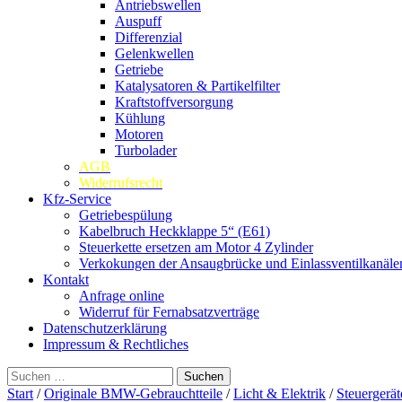
Antriebswellen
Auspuff
Differenzial
Gelenkwellen
Getriebe
Katalysatoren & Partikelfilter
Kraftstoffversorgung
Kühlung
Motoren
Turbolader
AGB
Widerrufsrecht
Kfz-Service
Getriebespülung
Kabelbruch Heckklappe 5“ (E61)
Steuerkette ersetzen am Motor 4 Zylinder
Verkokungen der Ansaugbrücke und Einlassventilkanäle
Kontakt
Anfrage online
Widerruf für Fernabsatzverträge
Datenschutzerklärung
Impressum & Rechtliches
Suchen
nach:
Start
/
Originale BMW-Gebrauchtteile
/
Licht & Elektrik
/
Steuergerät