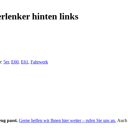
lenker hinten links
r:
5er
,
E60
,
E61
,
Fahrwerk
eug passt.
Gerne helfen wir Ihnen hier weiter – rufen Sie uns an.
Auch e