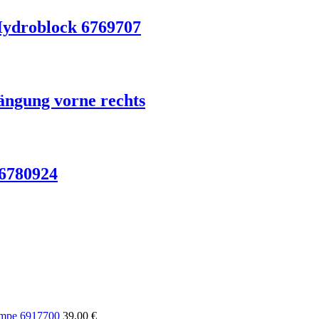
ydroblock 6769707
ngung vorne rechts
6780924
mpe 6917700
39,00
€