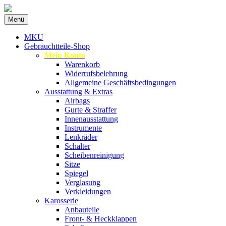
Zum
Menü
Inhalt
Spezialist für gebrauchte BMW-Ersatzteil
MKU Autoteile
springen
MKU
Gebrauchtteile-Shop
Mein Konto
Warenkorb
Widerrufsbelehrung
Allgemeine Geschäftsbedingungen
Ausstattung & Extras
Airbags
Gurte & Straffer
Innenausstattung
Instrumente
Lenkräder
Schalter
Scheibenreinigung
Sitze
Spiegel
Verglasung
Verkleidungen
Karosserie
Anbauteile
Front- & Heckklappen