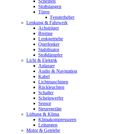
Scheiben
Stoßstangen
Türen
Fensterheber
Lenkung & Fahrwerk
Achsträger
Bremse
Lenkgetriebe
Querlenker
Stabilisator
Stoßdämpfer
Licht & Elektrik
Anlasser
Audio & Navigation
Kabel
Lichtmaschinen
Rückleuchten
Schalter
Scheinwerfer
Sensor
Steuergeräte
Lüftung & Klima
Klimakompressoren
Leitungen
Motor & Getriebe