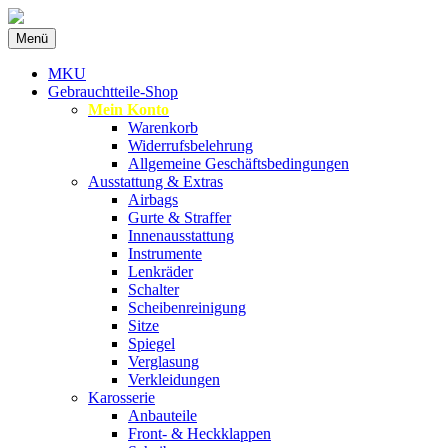
Zum
Menü
Inhalt
Spezialist für gebrauchte BMW-
MKU Autoteile
springen
MKU
Ersatzteile
Gebrauchtteile-Shop
Mein Konto
Warenkorb
Widerrufsbelehrung
Allgemeine Geschäftsbedingungen
Ausstattung & Extras
Airbags
Gurte & Straffer
Innenausstattung
Instrumente
Lenkräder
Schalter
Scheibenreinigung
Sitze
Spiegel
Verglasung
Verkleidungen
Karosserie
Anbauteile
Front- & Heckklappen