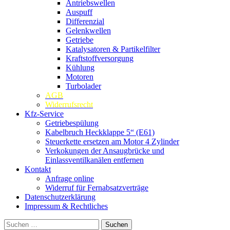
Antriebswellen
Auspuff
Differenzial
Gelenkwellen
Getriebe
Katalysatoren & Partikelfilter
Kraftstoffversorgung
Kühlung
Motoren
Turbolader
AGB
Widerrufsrecht
Kfz-Service
Getriebespülung
Kabelbruch Heckklappe 5“ (E61)
Steuerkette ersetzen am Motor 4 Zylinder
Verkokungen der Ansaugbrücke und
Einlassventilkanälen entfernen
Kontakt
Anfrage online
Widerruf für Fernabsatzverträge
Datenschutzerklärung
Impressum & Rechtliches
Suchen