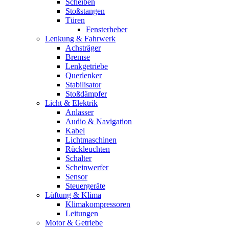
Scheiben
Stoßstangen
Türen
Fensterheber
Lenkung & Fahrwerk
Achsträger
Bremse
Lenkgetriebe
Querlenker
Stabilisator
Stoßdämpfer
Licht & Elektrik
Anlasser
Audio & Navigation
Kabel
Lichtmaschinen
Rückleuchten
Schalter
Scheinwerfer
Sensor
Steuergeräte
Lüftung & Klima
Klimakompressoren
Leitungen
Motor & Getriebe