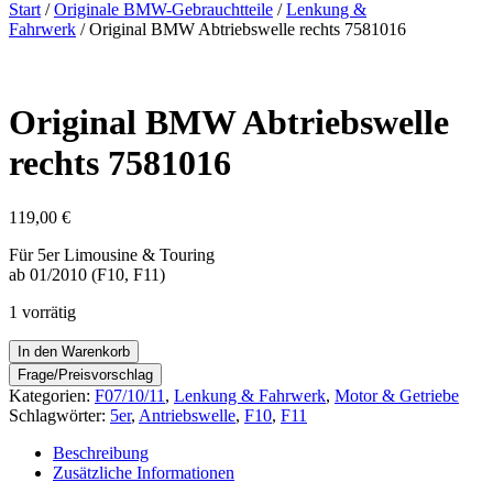
nach:
Start
/
Originale BMW-Gebrauchtteile
/
Lenkung &
Fahrwerk
/ Original BMW Abtriebswelle rechts 7581016
Original BMW Abtriebswelle
rechts 7581016
119,00
€
Für 5er Limousine & Touring
ab 01/2010 (F10, F11)
1 vorrätig
Original
In den Warenkorb
BMW
Abtriebswelle
Kategorien:
F07/10/11
,
Lenkung & Fahrwerk
,
Motor & Getriebe
rechts
Schlagwörter:
5er
,
Antriebswelle
,
F10
,
F11
7581016
Menge
Beschreibung
Zusätzliche Informationen