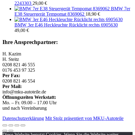
2243303
29,00
€
BMW 7er
E38 Steuergerät Tempomat 8369062
18,90
€
BMW 3er E46 Heckleuchte Rücklicht rechts 6905630
49,00
€
Ihre Ansprechpartner:
H. Kazim
H. Steitz
0208 821 46 555
0176 453 97 325
Per Fax:
0208 821 46 554
Per Mail:
info@mku-autoteile.de
Öffnungszeiten Werkstatt:
Mo. – Fr. 09.00 – 17.00 Uhr
und nach Vereinbarung
Datenschutzerklärung
Mit Stolz präsentiert von MKU-Autoteile
Diese Website benutzt Cookies. Wenn Sie die Website weiter