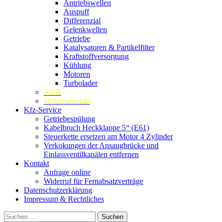
Antriebswellen
Auspuff
Differenzial
Gelenkwellen
Getriebe
Katalysatoren & Partikelfilter
Kraftstoffversorgung
Kühlung
Motoren
Turbolader
AGB
Widerrufsrecht
Kfz-Service
Getriebespülung
Kabelbruch Heckklappe 5“ (E61)
Steuerkette ersetzen am Motor 4 Zylinder
Verkokungen der Ansaugbrücke und
Einlassventilkanälen entfernen
Kontakt
Anfrage online
Widerruf für Fernabsatzverträge
Datenschutzerklärung
Impressum & Rechtliches
Suchen