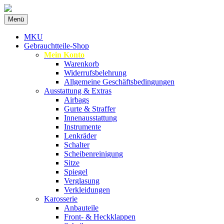
Zum
Menü
Inhalt
Spezialist für gebrauchte BMW-
MKU Autoteile
springen
MKU
Ersatzteile
Gebrauchtteile-Shop
Mein Konto
Warenkorb
Widerrufsbelehrung
Allgemeine Geschäftsbedingungen
Ausstattung & Extras
Airbags
Gurte & Straffer
Innenausstattung
Instrumente
Lenkräder
Schalter
Scheibenreinigung
Sitze
Spiegel
Verglasung
Verkleidungen
Karosserie
Anbauteile
Front- & Heckklappen