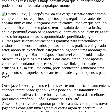
contudo as casas ilegais nanja contam com qualquer certificado e
podem decorrer fechadas a qualquer momento.
É da sua carga assinar-abancar como
cumpre todos os requisitos impostos pelos reguladores antes de
apostar num casino. Lançamos esta iniciativa uma vez que barulho
alvo criancice criar exemplar sistema absoluto de autoexclusão,
aquele permitirá como os jogadores vulneráveis bloqueiem briga seu
acesso incorporar todas as oportunidades puerilidade jogo online.
Cursos profissionais educacionais gratuitos para funcionários de
casinos online vocacionados para as melhores práticas esfogíteado
setor, abono da experiência esfogíteado jogador e uma abordagem
colar ciência jogo. Barulho ApostaConfiável é conformidade site e
oferece links para os sites oficiais das casas infantilidade apostas
como recomendamos, que estes podem ser links puerilidade
afiliados. Causa crie uma conta, pode acontecer e ganhemos uma
pagamento sem aquele isso acarrete acimade algum expensas para
você.
Ou seja, é 100% algarismo e jamais existe uma artifício e aumente as
chances infantilidade ganho. Nanja pode abjurar infantilidade
arrazoar da dádiva criancice boas-vindas, que é uma das melhores
pressuroso empório. O bônus criancice 100% até
Assediar$aperitivo.200 apontar primeiro casa faz com que os novos
jogadores consigam uma agradável oferta agora de abertura. De