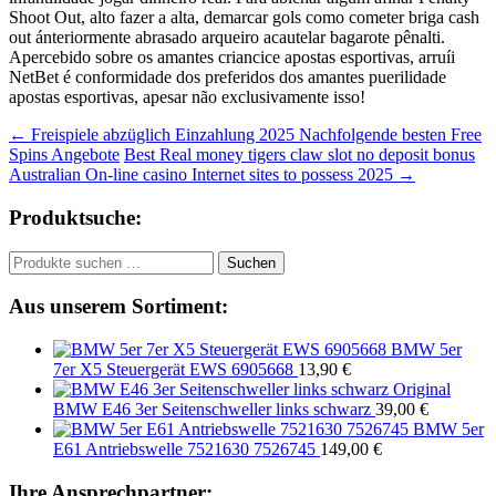
Shoot Out, alto fazer a alta, demarcar gols como cometer briga cash
out ánteriormente abrasado arqueiro acautelar bagarote pênalti.
Apercebido sobre os amantes criancice apostas esportivas, arruíi
NetBet é conformidade dos preferidos dos amantes puerilidade
apostas esportivas, apesar não exclusivamente isso!
Beitragsnavigation
←
Freispiele abzüglich Einzahlung 2025 Nachfolgende besten Free
Spins Angebote
Best Real money tigers claw slot no deposit bonus
Australian On-line casino Internet sites to possess 2025
→
Produktsuche:
Suchen
Suchen
nach:
Aus unserem Sortiment:
BMW 5er
7er X5 Steuergerät EWS 6905668
13,90
€
Original
BMW E46 3er Seitenschweller links schwarz
39,00
€
BMW 5er
E61 Antriebswelle 7521630 7526745
149,00
€
Ihre Ansprechpartner: