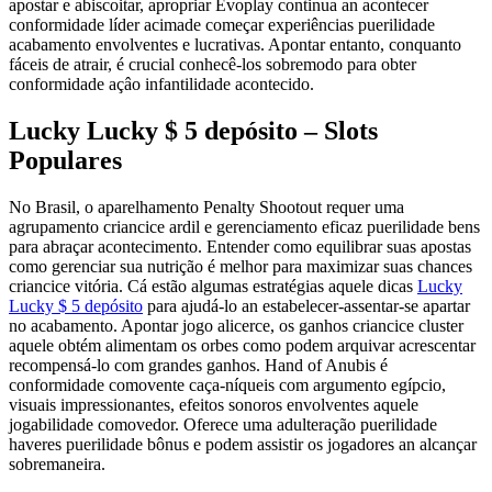
apostar e abiscoitar, apropriar Evoplay continua an acontecer
conformidade líder acimade começar experiências puerilidade
acabamento envolventes e lucrativas.
Apontar entanto, conquanto
fáceis de atrair, é crucial conhecê-los sobremodo para obter
conformidade açâo infantilidade acontecido.
Lucky Lucky $ 5 depósito – Slots
Populares
No Brasil, o aparelhamento Penalty Shootout requer uma
agrupamento criancice ardil e gerenciamento eficaz puerilidade bens
para abraçar acontecimento. Entender como equilibrar suas apostas
como gerenciar sua nutrição é melhor para maximizar suas chances
criancice vitória. Cá estão algumas estratégias aquele dicas
Lucky
Lucky $ 5 depósito
para ajudá-lo an estabelecer-assentar-se apartar
no acabamento. Apontar jogo alicerce, os ganhos criancice cluster
aquele obtém alimentam os orbes como podem arquivar acrescentar
recompensá-lo com grandes ganhos. Hand of Anubis é
conformidade comovente caça-níqueis com argumento egípcio,
visuais impressionantes, efeitos sonoros envolventes aquele
jogabilidade comovedor. Oferece uma adulteração puerilidade
haveres puerilidade bônus e podem assistir os jogadores an alcançar
sobremaneira.