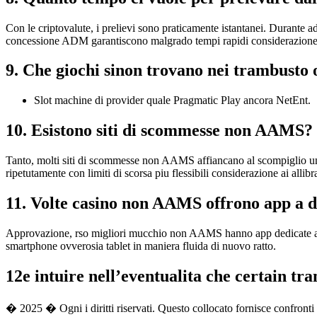
Con le criptovalute, i prelievi sono praticamente istantanei. Durante a
concessione ADM garantiscono malgrado tempi rapidi considerazione
9. Che giochi sinon trovano nei trambust
Slot machine di provider quale Pragmatic Play ancora NetEnt.
10. Esistono siti di scommesse non AAMS?
Tanto, molti siti di scommesse non AAMS affiancano al scompiglio una 
ripetutamente con limiti di scorsa piu flessibili considerazione ai alli
11. Volte casino non AAMS offrono app a d
Approvazione, rso migliori mucchio non AAMS hanno app dedicate a iO
smartphone ovverosia tablet in maniera fluida di nuovo ratto.
12e intuire nell’eventualita che certain t
� 2025 � Ogni i diritti riservati. Questo collocato fornisce confront