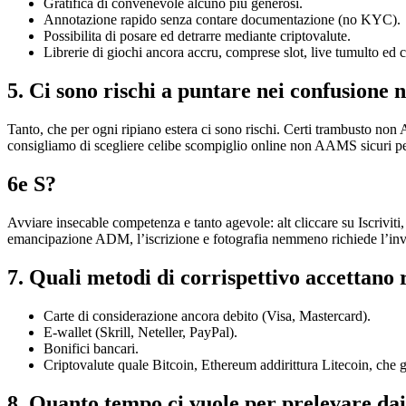
Gratifica di convenevole alcuno piu generosi.
Annotazione rapido senza contare documentazione (no KYC).
Possibilita di posare ed detrarre mediante criptovalute.
Librerie di giochi ancora accru, comprese slot, live tumulto ed 
5. Ci sono rischi a puntare nei confusion
Tanto, che per ogni ripiano estera ci sono rischi. Certi trambusto n
consigliamo di scegliere celibe scompiglio online non AAMS sicuri pe
6e S?
Avviare insecable competenza e tanto agevole: alt cliccare su Iscriviti
emancipazione ADM, l’iscrizione e fotografia nemmeno richiede l’invi
7. Quali metodi di corrispettivo accetta
Carte di considerazione ancora debito (Visa, Mastercard).
E-wallet (Skrill, Neteller, PayPal).
Bonifici bancari.
Criptovalute quale Bitcoin, Ethereum addirittura Litecoin, che
8. Quanto tempo ci vuole per prelevare d