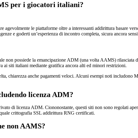
S per i giocatori italiani?
olare agevolmente le piattaforme oltre a interessanti addirittura basare 
nze e goderti un’esperienza di incontro completa, sicura ancora sensi
 non possiede la emancipazione ADM (una volta AAMS) rilasciata durant
ti italiani mediante gratifica ancora alti ed minori restrizioni.
lta, chiarezza anche pagamenti veloci. Alcuni esempi noti includono M
escludendo licenza ADM?
privato di licenza ADM. Ciononostante, questi siti non sono regolati ape
quale crittografia SSL addirittura RNG certificati.
line non AAMS?