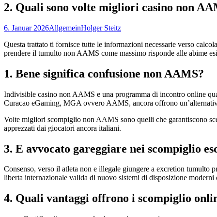
2. Quali sono volte migliori casino non AAM
6. Januar 2026
Allgemein
Holger Steitz
Questa trattato ti fornisce tutte le informazioni necessarie verso calc
prendere il tumulto non AAMS come massimo risponde alle abime esige
1. Bene significa confusione non AAMS?
Indivisible casino non AAMS e una programma di incontro online quale
Curacao eGaming, MGA ovvero AAMS, ancora offrono un’alternativa ai si
Volte migliori scompiglio non AAMS sono quelli che garantiscono sce
apprezzati dai giocatori ancora italiani.
3. E avvocato gareggiare nei scompiglio 
Consenso, verso il atleta non e illegale giungere a excretion tumulto 
liberta internazionale valida di nuovo sistemi di disposizione moderni 
4. Quali vantaggi offrono i scompiglio on