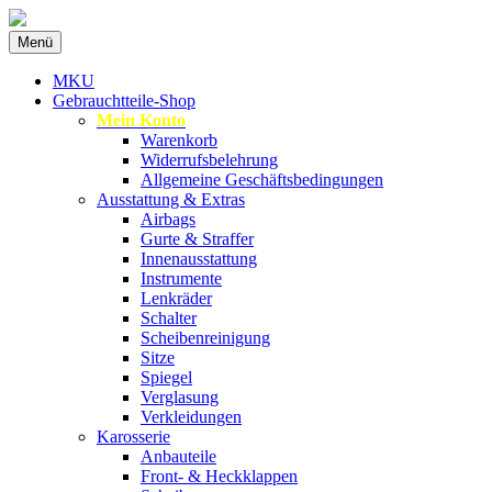
Zum
Menü
Inhalt
Spezialist für gebrauchte BMW-Ersatzteil
MKU Autoteile
springen
MKU
Gebrauchtteile-Shop
Mein Konto
Warenkorb
Widerrufsbelehrung
Allgemeine Geschäftsbedingungen
Ausstattung & Extras
Airbags
Gurte & Straffer
Innenausstattung
Instrumente
Lenkräder
Schalter
Scheibenreinigung
Sitze
Spiegel
Verglasung
Verkleidungen
Karosserie
Anbauteile
Front- & Heckklappen