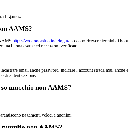
crash games.
e non AAMS?
on AAMS
https://voodoocasino.io/it/login/
possono ricevere termini di bonus 
r una buona esame ed recensioni verificate.
, incastrare email anche password, indicare l’account strada mail anche e
o di autenticazione.
no rso mucchio non AAMS?
 garantiscono pagamenti veloci e anonimi.
ai tumulto non AAMS?