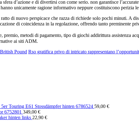
sfera d’azione e di divertirsi con come serio. non garantisce l’accurate
i hanno unicamente ragione informativo neppure costituiscono perizia le
atto di nuovo perspicace che razza di richiede solo pochi minuti. A dis
cazione di coincidenza in la regolazione, offrendo tanto preminente pri
one, premio, metodi di pagamento, tipo di giochi addirittura assistenz
ernative ai siti ADM.
 British Pound
Rso gratifica privo di intricato rappresentano l’opportun
er Touring E61 Stossdämpfer hinten 6786524
59,00
€
or 6752801
349,00
€
er hinten links
22,90
€