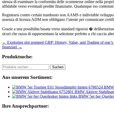
utenza di esaminare la conformita delle scommesse online nella propria 
affidabile verso eventuali perdite finanziarie. Qualunque rso contenut
Registrarsi contro certain trambusto non AAMS e indivisible sviluppo r
assenza di licenza ADM non obbligano l’utente per comunicare certifi
Grazie a una possibilita basata verso standard rigorosi � deliberazi
sicuri che razza di rappresentano la selezione perfetto a chi caccia alt
Beitragsnavigation
←
Exploring slot pompeii GBP: History, Value, and Trading of one’s
finanziari
→
Produktsuche:
Suchen
Suchen
nach:
Aus unserem Sortiment:
BMW 5
BMW Aktiver Stabilisat
BMW 5er 6er Querlenk
Ihre Ansprechpartner: