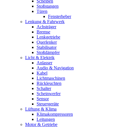
Scheiben
Stoßstangen
Türen
Fensterheber
Lenkung & Fahrwerk
Achsträger
Bremse
Lenkgetriebe
Querlenker
Stabilisator
Stoßdämpfer
Licht & Elektrik
Anlasser
Audio & Navigation
Kabel
Lichtmaschinen
Rückleuchten
Schalter
Scheinwerfer
Sensor
Steuergeräte
Lüftung & Klima
Klimakompressoren
Leitungen
Motor & Getriebe