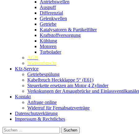
Antriebswellen
Auspuff
Differenzial
Gelenkwellen
Getriebe
Katalysatoren & Partikelfilter
Kraftstoffversorgung
Kühlung
Motoren
Turbolader
AGB
Widerrufsrecht
Kfz-Service
Getriebespülung
Kabelbruch Heckklappe 5“ (E61)
Steuerkette ersetzen am Motor 4 Zylinder
Verkokungen der Ansaugbrücke und Einlassventilkanäle
Kontakt
Anfrage online
Widerruf für Fernabsatzverträge
Datenschutzerklärung
Impressum & Rechtliches
Suchen
nach: