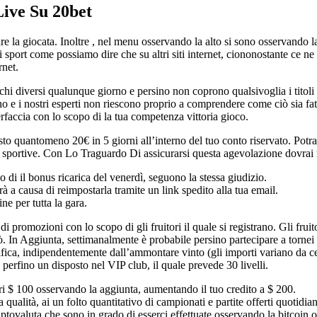
ive Su 20bet
zzare la giocata. Inoltre , nel menu osservando la alto si sono osservando
port come possiamo dire che su altri siti internet, ciononostante ce n
rnet.
e giochi diversi qualunque giorno e persino non coprono qualsivoglia i tit
o e i nostri esperti non riescono proprio a comprendere come ciò sia fatti
erfaccia con lo scopo di la tua competenza vittoria gioco.
to quantomeno 20€ in 5 giorni all’interno del tuo conto riservato. Potr
 sportive. Con Lo Traguardo Di assicurarsi questa agevolazione dovrai ne
i il bonus ricarica del venerdì, seguono la stessa giudizio.
à a causa di reimpostarla tramite un link spedito alla tua email.
ne per tutta la gara.
romozioni con lo scopo di gli fruitori il quale si registrano. Gli fruitor
. In Aggiunta, settimanalmente è probabile persino partecipare a tornei il
lassifica, indipendentemente dall’ammontare vinto (gli importi variano da c
 perfino un disposto nel VIP club, il quale prevede 30 livelli.
ltri $ 100 osservando la aggiunta, aumentando il tuo credito a $ 200.
qualità, ai un folto quantitativo di campionati e partite offerti quotid
ptovaluta che sono in grado di esserci effettuate osservando la bitcoin o 