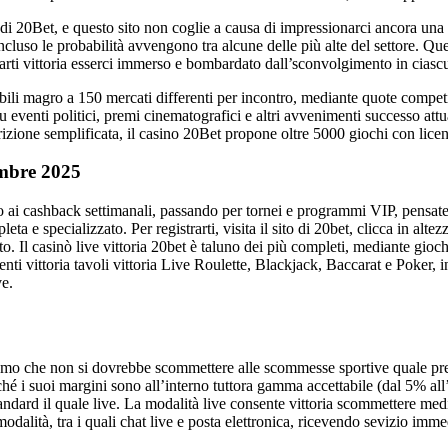
i 20Bet, e questo sito non coglie a causa di impressionarci ancora una
concluso le probabilità avvengono tra alcune delle più alte del settore.
tarti vittoria esserci immerso e bombardato dall’sconvolgimento in ciasc
ili magro a 150 mercati differenti per incontro, mediante quote competi
 eventi politici, premi cinematografici e altri avvenimenti successo att
crizione semplificata, il casino 20Bet propone oltre 5000 giochi con lice
embre 2025
 ai cashback settimanali, passando per tornei e programmi VIP, pensate
a e specializzato. Per registrarti, visita il sito di 20bet, clicca in altezz
. Il casinò live vittoria 20bet è taluno dei più completi, mediante gioch
denti vittoria tavoli vittoria Live Roulette, Blackjack, Baccarat e Poker
e.
iamo che non si dovrebbe scommettere alle scommesse sportive quale pren
ché i suoi margini sono all’interno tuttora gamma accettabile (dal 5% a
standard il quale live. La modalità live consente vittoria scommettere med
odalità, tra i quali chat live e posta elettronica, ricevendo sevizio imme