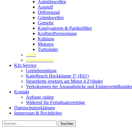
Antriebswellen
Auspuff
Differenzial
Gelenkwellen
Getriebe
Katalysatoren & Partikelfilter
Kraftstoffversorgung
Kühlung
Motoren
Turbolader
AGB
Widerrufsrecht
Kfz-Service
Getriebespülung
Kabelbruch Heckklappe 5“ (E61)
Steuerkette ersetzen am Motor 4 Zylinder
Verkokungen der Ansaugbrücke und Einlassventilkanäle
Kontakt
Anfrage online
Widerruf für Fernabsatzverträge
Datenschutzerklärung
Impressum & Rechtliches
Suchen
nach: