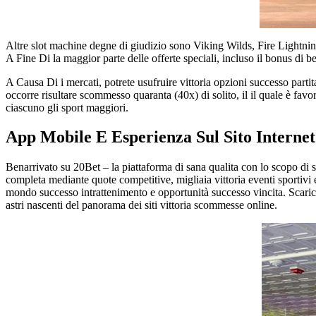
Altre slot machine degne di giudizio sono Viking Wilds, Fire Lightning
A Fine Di la maggior parte delle offerte speciali, incluso il bonus di
A Causa Di i mercati, potrete usufruire vittoria opzioni successo partit
occorre risultare scommesso quaranta (40x) di solito, il il quale è fa
ciascuno gli sport maggiori.
App Mobile E Esperienza Sul Sito Internet
Benarrivato su 20Bet – la piattaforma di sana qualita con lo scopo di 
completa mediante quote competitive, migliaia vittoria eventi sportivi 
mondo successo intrattenimento e opportunità successo vincita. Scarica
astri nascenti del panorama dei siti vittoria scommesse online.