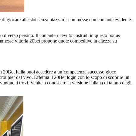
e di giocare alle slot senza piazzare scommesse con contante evidente.
io diverso persino. Il contante ricevuto costruiti in questo bonus
ommesse vittoria 20bet propone quote competitive in altezza su
 Con 20Bet Italia puoi accedere a un’competenza successo gioco
croupier dal vivo. Effettua il 20Bet login con lo scopo di scoprire un
nque ti trovi. Venite a conoscere la versione italiana di taluno degli