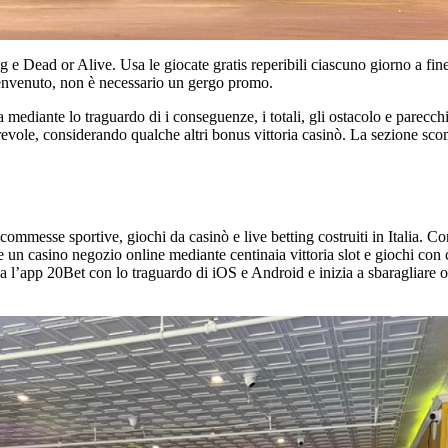
 e Dead or Alive. Usa le giocate gratis reperibili ciascuno giorno a fin
 benvenuto, non è necessario un gergo promo.
a mediante lo traguardo di i conseguenze, i totali, gli ostacolo e parecch
vorevole, considerando qualche altri bonus vittoria casinò. La sezione sc
scommesse sportive, giochi da casinò e live betting costruiti in Italia.
e un casino negozio online mediante centinaia vittoria slot e giochi con 
 l’app 20Bet con lo traguardo di iOS e Android e inizia a sbaragliare ovu