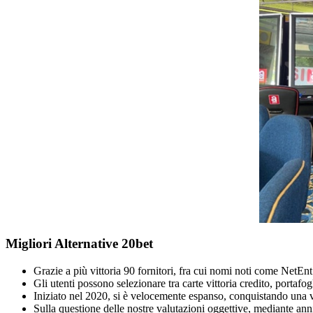
Migliori Alternative 20bet
Grazie a più vittoria 90 fornitori, fra cui nomi noti come NetEn
Gli utenti possono selezionare tra carte vittoria credito, portafog
Iniziato nel 2020, si è velocemente espanso, conquistando una v
Sulla questione delle nostre valutazioni oggettive, mediante ann