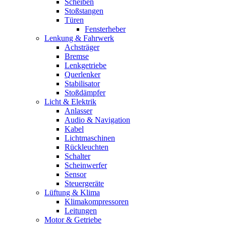
Scheiben
Stoßstangen
Türen
Fensterheber
Lenkung & Fahrwerk
Achsträger
Bremse
Lenkgetriebe
Querlenker
Stabilisator
Stoßdämpfer
Licht & Elektrik
Anlasser
Audio & Navigation
Kabel
Lichtmaschinen
Rückleuchten
Schalter
Scheinwerfer
Sensor
Steuergeräte
Lüftung & Klima
Klimakompressoren
Leitungen
Motor & Getriebe