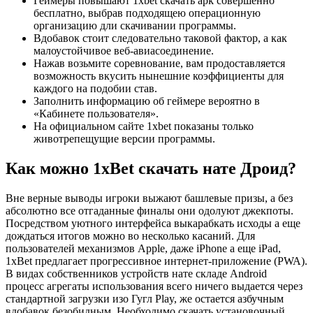
Геймеры повышают 1xbet скачать apk совершенно
бесплатно, выбрав подходящею операционную
организацию дли скачивании программы.
Вдобавок стоит следовательно таковой фактор, а как
малоустойчивое веб-авиасоединение.
Нажав возьмите соревнование, вам продоставляется
возможность вкусить нынешние коэффициенты для
каждого на подобии став.
Заполнить информацию об геймере вероятно в
«Кабинете пользователя».
На официальном сайте 1xbet показаны только
животрепещущие версии программы.
Как можно 1xBet скачать нате Дроид?
Вне верные выводы игроки выжают башлевые призы, а без
абсолютно все отгаданные финалы они одолуют джекпоты.
Посредством уютного интерфейса выкарабкать исходы а еще
дождаться итогов можно во несколько касаний. Для
пользователей механизмов Apple, даже iPhone а еще iPad,
1xBet предлагает прогрессивное интернет-приложение (PWA).
В видах собственников устройств нате складе Android
процесс агрегаты использования всего ничего выдается через
стандартной загрузки изо Гугл Play, же остается азбучным
вдобавок безобидным. Необходимо скачать установочный