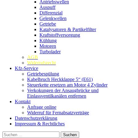
Antriebswellen
Auspuff
Differenzial
Gelenkwellen
Getriebe
Katalysatoren & Partikelfilter
Kraftstoffversorgung
Kühlung
Motoren
Turbolader
AGB
Widerrufsrecht
Kfz-Service
Getriebespülung
Kabelbruch Heckklappe 5“ (E61)
Steuerkette ersetzen am Motor 4 Zylinder
Verkokungen der Ansaugbrücke und
Einlassventilkanälen entfernen
Kontakt
Anfrage online
Widerruf für Fernabsatzverträge
Datenschutzerklärung
Impressum & Rechtliches
Suchen