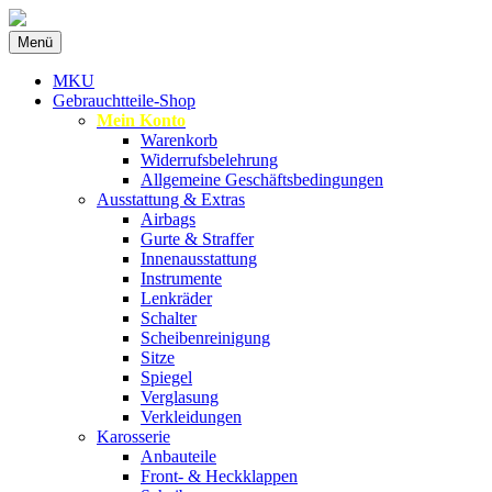
Zum
Menü
Inhalt
Spezialist für gebrauchte BMW-
MKU Autoteile
springen
MKU
Ersatzteile
Gebrauchtteile-Shop
Mein Konto
Warenkorb
Widerrufsbelehrung
Allgemeine Geschäftsbedingungen
Ausstattung & Extras
Airbags
Gurte & Straffer
Innenausstattung
Instrumente
Lenkräder
Schalter
Scheibenreinigung
Sitze
Spiegel
Verglasung
Verkleidungen
Karosserie
Anbauteile
Front- & Heckklappen