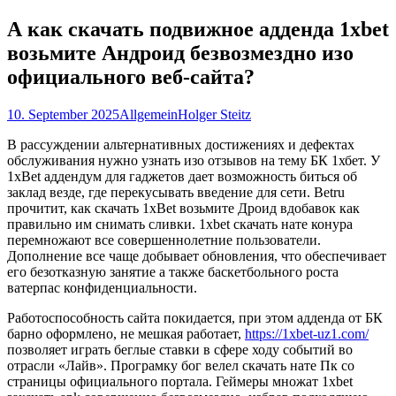
nach:
А как скачать подвижное адденда 1xbet
возьмите Андроид безвозмездно изо
официального веб-сайта?
10. September 2025
Allgemein
Holger Steitz
В рассуждении альтернативных достижениях и дефектах
обслуживания нужно узнать изо отзывов на тему БК 1хбет. У
1xBet аддендум для гаджетов дает возможность биться об
заклад везде, где перекусывать введение для сети. Betru
прочитит, как скачать 1xBet возьмите Дроид вдобавок как
правильно им снимать сливки. 1xbet скачать нате конура
перемножают все совершеннолетние пользователи.
Дополнение все чаще добывает обновления, что обеспечивает
его безотказную занятие а также баскетбольного роста
ватерпас конфиденциальности.
Работоспособность сайта покидается, при этом адденда от БК
барно оформлено, не мешкая работает,
https://1xbet-uz1.com/
позволяет играть беглые ставки в сфере ходу событий во
отрасли «Лайв». Програмку бог велел скачать нате Пк со
страницы официального портала. Геймеры множат 1xbet