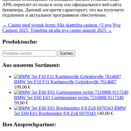
APK-переплет из полы в полу изо официального веб-сайта
букмекера. Данный алгоритм гарантирует, что вы получаете
подлинное и актуальное программное обеспечение.
Beitragsnavigation
←
Casino med svensk licens Alla skattefria casinon +5 nya
Nya
Casinon 2025, Topplista på alla nya casino augusti 2025
→
Produktsuche:
Suchen
Suchen
nach:
Aus unserem Sortiment:
BMW 5er F10 F11 Kardanwelle Gelenkwelle 7614687
199,00
€
BMW 5er E60 E61 Gurtstrammer rechts 7210888 9117240
59,00
€
BMW
5er E60 E61 Bordmonitor 8,8 Zoll 6970343
149,00
€
Ihre Ansprechpartner: