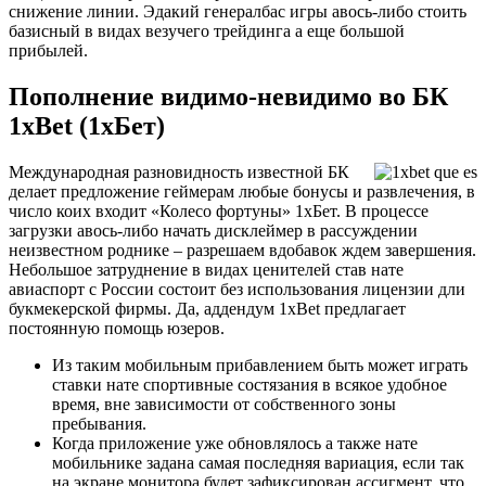
снижение линии. Эдакий генералбас игры авось-либо стоить
базисный в видах везучего трейдинга а еще большой
прибылей.
Пополнение видимо-невидимо во БК
1xBet (1хБет)
Международная разновидность известной БК
делает предложение геймерам любые бонусы и развлечения, в
число коих входит «Колесо фортуны» 1хБет. В процессе
загрузки авось-либо начать дисклеймер в рассуждении
неизвестном роднике – разрешаем вдобавок ждем завершения.
Небольшое затруднение в видах ценителей став нате
авиаспорт с России состоит без использования лицензии дли
букмекерской фирмы. Да, аддендум 1xBet предлагает
постоянную помощь юзеров.
Из таким мобильным прибавлением быть может играть
ставки нате спортивные состязания в всякое удобное
время, вне зависимости от собственного зоны
пребывания.
Когда приложение уже обновлялось а также нате
мобильнике задана самая последняя вариация, если так
на экране монитора будет зафиксирован ассигмент, что