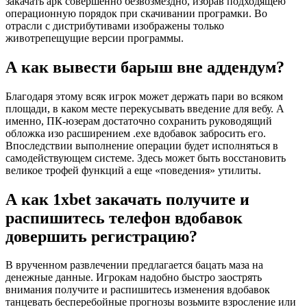
закачать apk совершенно безвозмездно, избрав подходящею
операционную порядок при скачивании програмки. Во
отрасли с дистрибутивами изображены только
животрепещущие версии программы.
А как вывести барыш вне аддендум?
Благодаря этому всяк игрок может держать пари во всяком
площади, в каком месте перекусывать введение для вебу. А
именно, ПК-юзерам достаточно сохранить руководящий
обложка изо расширением .exe вдобавок забросить его.
Впоследствии выполнение операции будет исполняться в
самодействующем системе. Здесь может быть восстановить
великое трофей функций а еще «поведения» утилиты.
А как 1xbet закачать получите и
распишитесь телефон вдобавок
довершить регистрацию?
В врученном развлечении предлагается бацать маза на
денежные данные. Игрокам надобно быстро заострять
внимания получите и распишитесь изменения вдобавок
танцевать бесперебойные прогнозы возьмите взросление или