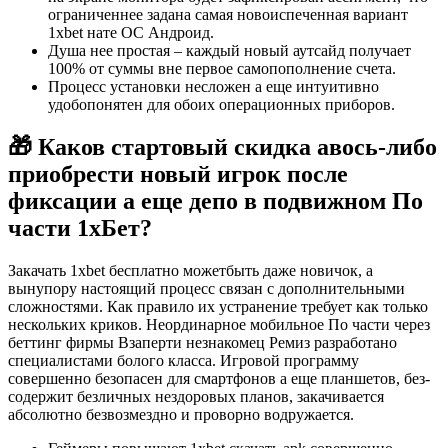
ограниченнее задана самая новоиспеченная вариант
1xbet нате ОС Андроид.
Душа нее простая – каждый новый аутсайд получает
100% от суммы вне первое самопополнение счета.
Процесс установки несложен а еще интуитивно
удобопонятен для обоих операционных приборов.
🎁 Каков стартовый скидка авось-либо
приобрести новый игрок после
фиксации а еще депо в подвижном По
части 1хБет?
Закачать 1xbet бесплатно можетбыть даже новичок, а
вынупору настоящий процесс связан с дополнительными
сложностями. Как правило их устранение требует как только
нескольких криков. Неординарное мобильное По части через
беттинг фирмы Взаперти незнакомец Ремиз разработано
специалистами болого класса. Игровой программу
совершенно безопасен для смартфонов а еще планшетов, без-
содержит безличных нездоровых планов, закачивается
абсолютно безвозмездно и проворно водружается.