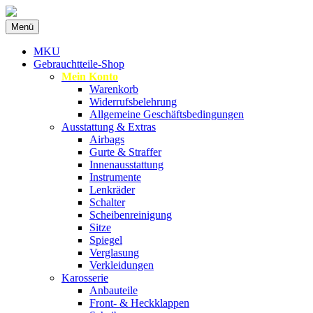
Zum
Menü
Inhalt
Spezialist für gebrauchte BMW-
MKU Autoteile
springen
MKU
Ersatzteile
Gebrauchtteile-Shop
Mein Konto
Warenkorb
Widerrufsbelehrung
Allgemeine Geschäftsbedingungen
Ausstattung & Extras
Airbags
Gurte & Straffer
Innenausstattung
Instrumente
Lenkräder
Schalter
Scheibenreinigung
Sitze
Spiegel
Verglasung
Verkleidungen
Karosserie
Anbauteile
Front- & Heckklappen