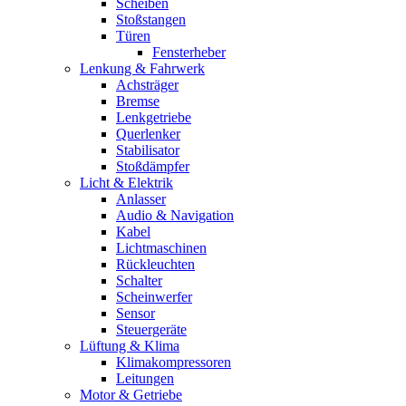
Scheiben
Stoßstangen
Türen
Fensterheber
Lenkung & Fahrwerk
Achsträger
Bremse
Lenkgetriebe
Querlenker
Stabilisator
Stoßdämpfer
Licht & Elektrik
Anlasser
Audio & Navigation
Kabel
Lichtmaschinen
Rückleuchten
Schalter
Scheinwerfer
Sensor
Steuergeräte
Lüftung & Klima
Klimakompressoren
Leitungen
Motor & Getriebe