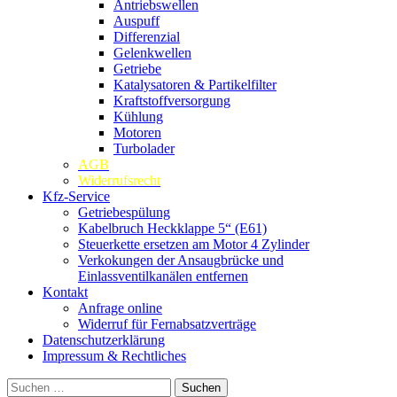
Antriebswellen
Auspuff
Differenzial
Gelenkwellen
Getriebe
Katalysatoren & Partikelfilter
Kraftstoffversorgung
Kühlung
Motoren
Turbolader
AGB
Widerrufsrecht
Kfz-Service
Getriebespülung
Kabelbruch Heckklappe 5“ (E61)
Steuerkette ersetzen am Motor 4 Zylinder
Verkokungen der Ansaugbrücke und
Einlassventilkanälen entfernen
Kontakt
Anfrage online
Widerruf für Fernabsatzverträge
Datenschutzerklärung
Impressum & Rechtliches
Suchen