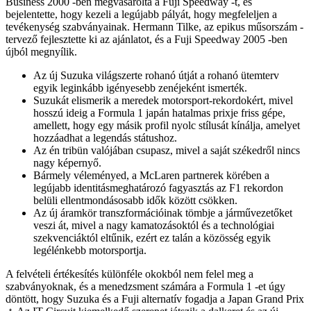
Business 2000 -ben megvásárolta a Fuji Speedway -t, és
bejelentette, hogy kezeli a legújabb pályát, hogy megfeleljen a
tevékenység szabványainak. Hermann Tilke, az epikus műsorszám -
tervező fejlesztette ki az ajánlatot, és a Fuji Speedway 2005 -ben
újból megnyílik.
Az új Suzuka világszerte rohanó útját a rohanó ütemterv
egyik leginkább igényesebb zenéjeként ismerték.
Suzukát elismerik a meredek motorsport-rekordokért, mivel
hosszú ideig a Formula 1 japán hatalmas prixje friss gépe,
amellett, hogy egy másik profil nyolc stílusát kínálja, amelyet
hozzáadhat a legendás státushoz.
Az én tribün valójában csupasz, mivel a saját székedről nincs
nagy képernyő.
Bármely véleményed, a McLaren partnerek körében a
legújabb identitásmeghatározó fagyasztás az F1 rekordon
belüli ellentmondásosabb idők között csökken.
Az új áramkör transzformációinak tömbje a járművezetőket
veszi át, mivel a nagy kamatozásoktól és a technológiai
szekvenciáktól eltűnik, ezért ez talán a közösség egyik
legélénkebb motorsportja.
A felvételi értékesítés különféle okokból nem felel meg a
szabványoknak, és a menedzsment számára a Formula 1 -et úgy
döntött, hogy Suzuka és a Fuji alternatív fogadja a Japan Grand Prix