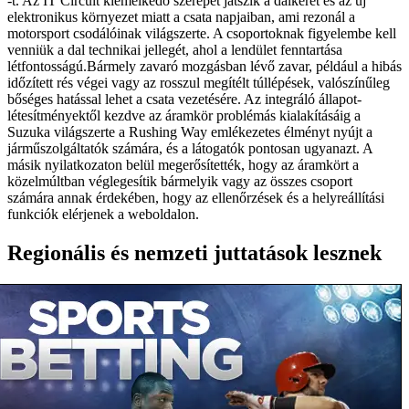
-t. Az IT Circuit kiemelkedő szerepet játszik a dalkeret és az új
elektronikus környezet miatt a csata napjaiban, ami rezonál a
motorsport csodálóinak világszerte. A csoportoknak figyelembe kell
venniük a dal technikai jellegét, ahol a lendület fenntartása
létfontosságú.Bármely zavaró mozgásban lévő zavar, például a hibás
időzített rés végei vagy az rosszul megítélt túllépések, valószínűleg
bőséges hatással lehet a csata vezetésére. Az integráló állapot-
létesítményektől kezdve az áramkör problémás kialakításáig a
Suzuka világszerte a Rushing Way emlékezetes élményt nyújt a
járműszolgáltatók számára, és a látogatók pontosan ugyanazt. A
másik nyilatkozaton belül megerősítették, hogy az áramkört a
közelmúltban véglegesítik bármelyik vagy az összes csoport
számára annak érdekében, hogy az ellenőrzések és a helyreállítási
funkciók elérjenek a weboldalon.
Regionális és nemzeti juttatások lesznek