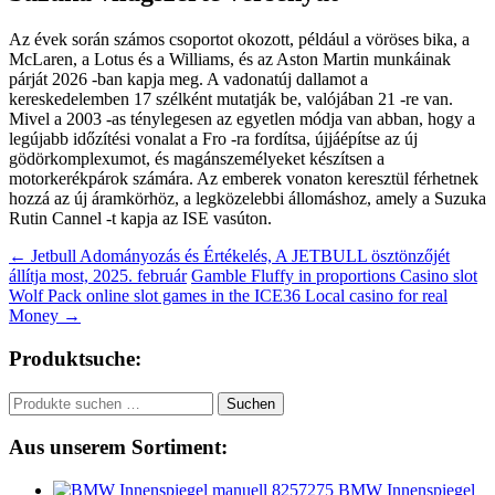
Az évek során számos csoportot okozott, például a vöröses bika, a
McLaren, a Lotus és a Williams, és az Aston Martin munkáinak
párját 2026 -ban kapja meg. A vadonatúj dallamot a
kereskedelemben 17 szélként mutatják be, valójában 21 -re van.
Mivel a 2003 -as ténylegesen az egyetlen módja van abban, hogy a
legújabb időzítési vonalat a Fro -ra fordítsa, újjáépítse az új
gödörkomplexumot, és magánszemélyeket készítsen a
motorkerékpárok számára. Az emberek vonaton keresztül férhetnek
hozzá az új áramkörhöz, a legközelebbi állomáshoz, amely a Suzuka
Rutin Cannel -t kapja az ISE vasúton.
Beitragsnavigation
←
Jetbull Adományozás és Értékelés, A JETBULL ösztönzőjét
állítja most, 2025. február
Gamble Fluffy in proportions Casino slot
Wolf Pack online slot games in the ICE36 Local casino for real
Money
→
Produktsuche:
Suchen
Suchen
nach:
Aus unserem Sortiment:
BMW Innenspiegel