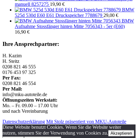
manuell 8257275
19,90
€
BMW
525d 530d E60 E61 Druckspeicher 7788679
29,00
€
BMW
Aufnahme Stossfänger hinten Mitte 7056343 - 5er (E60)
16,90
€
Ihre Ansprechpartner:
H. Kazim
H. Steitz
0208 821 46 555
0176 453 97 325
Per Fax:
0208 821 46 554
Per Mail:
info@mku-autoteile.de
Öffnungszeiten Werkstatt:
Mo. – Fr. 09.00 – 17.00 Uhr
und nach Vereinbarung
Datenschutzerklärung
Mit Stolz präsentiert von MKU-Autoteile
Diese Website benutzt Cookies. Wenn Sie die Website weiter
nutzen, stimmen Sie der Verwendung von Cookies zu.
Akzeptieren