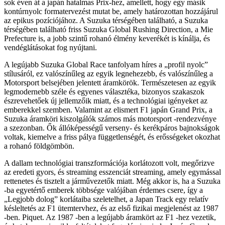
sok éven át a japán hatalmas Prix-hez, amellett, hogy egy másik
kontúrnyolc formatervezést mutat be, amely határozottan hozzájárul
az epikus pozíciójához. A Suzuka térségében található, a Suzuka
térségében található friss Suzuka Global Rushing Direction, a Mie
Prefecture is, a jobb szintű rohanó élmény keverékét is kínálja, és
vendéglátásokat fog nyújtani.
A legújabb Suzuka Global Race tanfolyam híres a „profil nyolc”
stílusáról, ez valószínűleg az egyik legnehezebb, és valószínűleg a
Motorsport belsejében jelentett áramkörök. Természetesen az egyik
legmodernebb széle és egyenes választéka, bizonyos szakaszok
észrevehetőek új jellemzőik miatt, és a technológiai igényeket az
emberekkel szemben. Valamint az elismert F1 japán Grand Prix, a
Suzuka áramköri kiszolgálók számos más motorsport -rendezvénye
a szezonban. Ők állóképességű verseny- és kerékpáros bajnokságok
voltak, kiemelve a friss pálya függetlenségét, és erősségeket okozhat
a rohanó földgömbön.
A dallam technológiai transzformációja korlátozott volt, megőrizve
az eredeti gyors, és streaming esszenciát streaming, amely egymással
rettenetes és tisztelt a járművezetők miatt. Még akkor is, ha a Suzuka
-ba egyetértő emberek többsége valójában érdemes csere, így a
„Legjobb dolog” korlátaiba szeletelhet, a Japan Track egy relatív
késleltetés az F1 ütemtervhez, és az első fizikai megjelenést az 1987
-ben. Piquet. Az 1987 -ben a legújabb áramkört az F1 -hez vezetik,