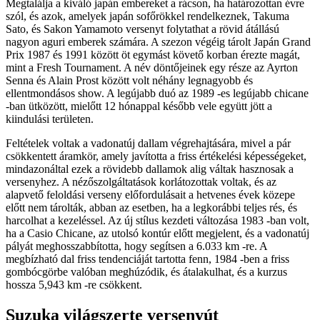
Megtalálja a kiváló japán embereket a rácson, ha határozottan évre
szól, és azok, amelyek japán sofőrökkel rendelkeznek, Takuma
Sato, és Sakon Yamamoto versenyt folytathat a rövid átállású
nagyon aguri emberek számára. A szezon végéig tárolt Japán Grand
Prix 1987 és 1991 között öt egymást követő korban érezte magát,
mint a Fresh Tournament. A név döntőjeinek egy része az Ayrton
Senna és Alain Prost között volt néhány legnagyobb és
ellentmondásos show. A legújabb duó az 1989 -es legújabb chicane
-ban ütközött, mielőtt 12 hónappal később vele együtt jött a
kiindulási területen.
Feltételek voltak a vadonatúj dallam végrehajtására, mivel a pár
csökkentett áramkör, amely javította a friss értékelési képességeket,
mindazonáltal ezek a rövidebb dallamok alig váltak hasznosak a
versenyhez. A nézőszolgáltatások korlátozottak voltak, és az
alapvető feloldási verseny előfordulásait a hetvenes évek közepe
előtt nem tárolták, abban az esetben, ha a legkorábbi teljes rés, és
harcolhat a kezeléssel. Az új stílus kezdeti változása 1983 -ban volt,
ha a Casio Chicane, az utolsó kontúr előtt megjelent, és a vadonatúj
pályát meghosszabbította, hogy segítsen a 6.033 km -re. A
megbízható dal friss tendenciáját tartotta fenn, 1984 -ben a friss
gombócgörbe valóban meghúzódik, és átalakulhat, és a kurzus
hossza 5,943 km -re csökkent.
Suzuka világszerte versenyút