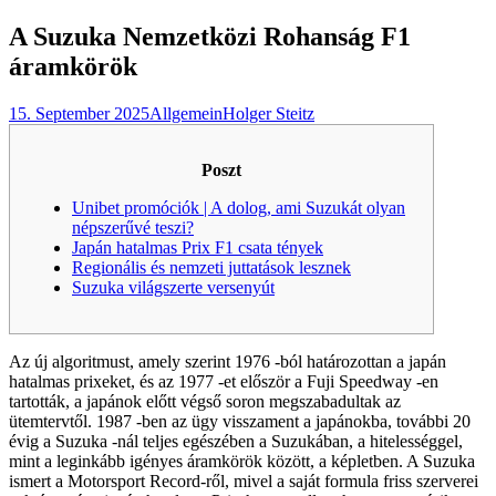
nach:
A Suzuka Nemzetközi Rohanság F1
áramkörök
15. September 2025
Allgemein
Holger Steitz
Poszt
Unibet promóciók | A dolog, ami Suzukát olyan
népszerűvé teszi?
Japán hatalmas Prix F1 csata tények
Regionális és nemzeti juttatások lesznek
Suzuka világszerte versenyút
Az új algoritmust, amely szerint 1976 -ból határozottan a japán
hatalmas prixeket, és az 1977 -et először a Fuji Speedway -en
tartották, a japánok előtt végső soron megszabadultak az
ütemtervtől. 1987 -ben az ügy visszament a japánokba, további 20
évig a Suzuka -nál teljes egészében a Suzukában, a hitelességgel,
mint a leginkább igényes áramkörök között, a képletben.
A Suzuka
ismert a Motorsport Record-ről, mivel a saját formula friss szerverei