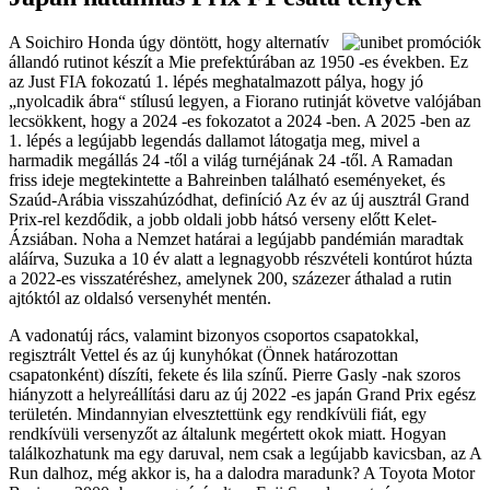
A Soichiro Honda úgy döntött, hogy alternatív
állandó rutinot készít a Mie prefektúrában az 1950 -es években. Ez
az Just FIA fokozatú 1. lépés meghatalmazott pálya, hogy jó
„nyolcadik ábra“ stílusú legyen, a Fiorano rutinját követve valójában
lecsökkent, hogy a 2024 -es fokozatot a 2024 -ben. A 2025 -ben az
1. lépés a legújabb legendás dallamot látogatja meg, mivel a
harmadik megállás 24 -től a világ turnéjának 24 -től. A Ramadan
friss ideje megtekintette a Bahreinben található eseményeket, és
Szaúd-Arábia visszahúzódhat, definíció Az év az új ausztrál Grand
Prix-rel kezdődik, a jobb oldali jobb hátsó verseny előtt Kelet-
Ázsiában. Noha a Nemzet határai a legújabb pandémián maradtak
aláírva, Suzuka a 10 év alatt a legnagyobb részvételi kontúrot húzta
a 2022-es visszatéréshez, amelynek 200, százezer áthalad a rutin
ajtóktól az oldalsó versenyhét mentén.
A vadonatúj rács, valamint bizonyos csoportos csapatokkal,
regisztrált Vettel és az új kunyhókat (Önnek határozottan
csapatonként) díszíti, fekete és lila színű. Pierre Gasly -nak szoros
hiányzott a helyreállítási daru az új 2022 -es japán Grand Prix egész
területén. Mindannyian elvesztettünk egy rendkívüli fiát, egy
rendkívüli versenyzőt az általunk megértett okok miatt. Hogyan
találkozhatunk ma egy daruval, nem csak a legújabb kavicsban, az A
Run dalhoz, még akkor is, ha a dalodra maradunk? A Toyota Motor