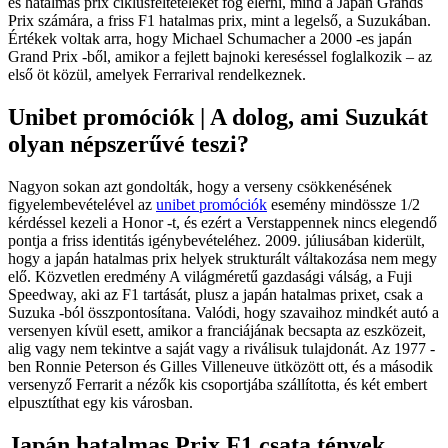
és hatalmas prix ciklusfeltételeket fog elérni, mind a Japán Grands
Prix számára, a friss F1 hatalmas prix, mint a legelső, a Suzukában.
Értékek voltak arra, hogy Michael Schumacher a 2000 -es japán
Grand Prix -ből, amikor a fejlett bajnoki kereséssel foglalkozik – az
első öt közül, amelyek Ferrarival rendelkeznek.
Unibet promóciók | A dolog, ami Suzukát
olyan népszerűvé teszi?
Nagyon sokan azt gondolták, hogy a verseny csökkenésének
figyelembevételével az
unibet promóciók
esemény mindössze 1/2
kérdéssel kezeli a Honor -t, és ezért a Verstappennek nincs elegendő
pontja a friss identitás igénybevételéhez. 2009. júliusában kiderült,
hogy a japán hatalmas prix helyek strukturált váltakozása nem megy
elő. Közvetlen eredmény A világméretű gazdasági válság, a Fuji
Speedway, aki az F1 tartását, plusz a japán hatalmas prixet, csak a
Suzuka -ból összpontosítana. Valódi, hogy szavaihoz mindkét autó a
versenyen kívül esett, amikor a franciájának becsapta az eszközeit,
alig vagy nem tekintve a saját vagy a riválisuk tulajdonát. Az 1977 -
ben Ronnie Peterson és Gilles Villeneuve ütközött ott, és a második
versenyző Ferrarit a nézők kis csoportjába szállította, és két embert
elpusztíthat egy kis városban.
Japán hatalmas Prix F1 csata tények