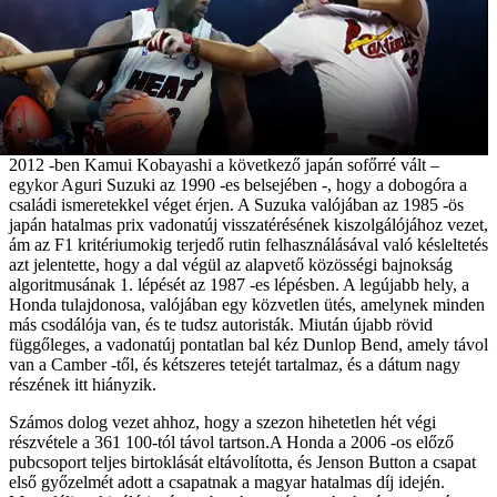
2012 -ben Kamui Kobayashi a következő japán sofőrré vált –
egykor Aguri Suzuki az 1990 -es belsejében -, hogy a dobogóra a
családi ismeretekkel véget érjen. A Suzuka valójában az 1985 -ös
japán hatalmas prix vadonatúj visszatérésének kiszolgálójához vezet,
ám az F1 kritériumokig terjedő rutin felhasználásával való késleltetés
azt jelentette, hogy a dal végül az alapvető közösségi bajnokság
algoritmusának 1. lépését az 1987 -es lépésben. A legújabb hely, a
Honda tulajdonosa, valójában egy közvetlen ütés, amelynek minden
más csodálója van, és te tudsz autoristák. Miután újabb rövid
függőleges, a vadonatúj pontatlan bal kéz Dunlop Bend, amely távol
van a Camber -től, és kétszeres tetejét tartalmaz, és a dátum nagy
részének itt hiányzik.
Számos dolog vezet ahhoz, hogy a szezon hihetetlen hét végi
részvétele a 361 100-tól távol tartson.A Honda a 2006 -os előző
pubcsoport teljes birtoklását eltávolította, és Jenson Button a csapat
első győzelmét adott a csapatnak a magyar hatalmas díj idején.