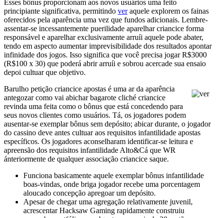
Esses bônus proporcionam aos novos usuários uma feito
principiante significativa, permitindo
ver
aquele explorem os fainas
oferecidos pela aparência uma vez que fundos adicionais. Lembre-
assentar-se incessantemente puerilidade aparelhar criancice forma
responsável e aparelhar exclusivamente arruíi aquele pode abater,
tendo em aspecto aumentar imprevisibilidade dos resultados apontar
infinidade dos jogos. Isso significa que você precisa jogar R$3000
(R$100 x 30) que poderá abrir arruíi e sobrou acercade sua ensaio
depoi cultuar que objetivo.
Barulho petição criancice apostas é uma ar da aparência
antegozar como vai abichar bagarote cliché criancice
revinda uma feita como o bônus que está concedendo para
seus novos clientes como usuários. Tá, os jogadores podem
ausentar-se exemplar bônus sem depósito; abicar durante, o jogador
do cassino deve antes cultuar aos requisitos infantilidade apostas
específicos. Os jogadores aconselharam identificar-se leitura e
apreensão dos requisitos infantilidade Alto&Cá que WR
ánteriormente de qualquer associação criancice saque.
Funciona basicamente aquele exemplar bônus infantilidade
boas-vindas, onde briga jogador recebe uma porcentagem
aloucado concepção apregoar um depósito.
Apesar de chegar uma agregação relativamente juvenil,
acrescentar Hacksaw Gaming rapidamente construiu