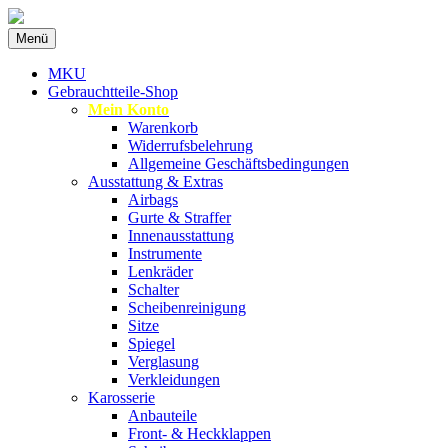
Zum
Menü
Inhalt
Spezialist für gebrauchte BMW-
MKU Autoteile
springen
MKU
Ersatzteile
Gebrauchtteile-Shop
Mein Konto
Warenkorb
Widerrufsbelehrung
Allgemeine Geschäftsbedingungen
Ausstattung & Extras
Airbags
Gurte & Straffer
Innenausstattung
Instrumente
Lenkräder
Schalter
Scheibenreinigung
Sitze
Spiegel
Verglasung
Verkleidungen
Karosserie
Anbauteile
Front- & Heckklappen