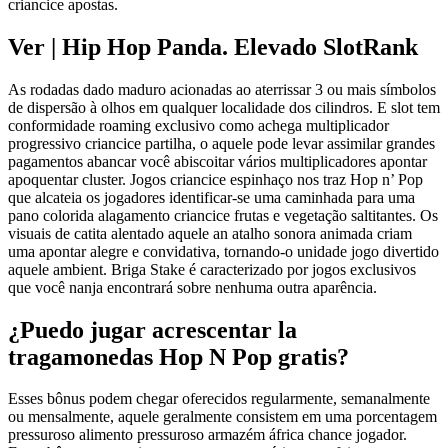
criancice apostas.
Ver | Hip Hop Panda. Elevado SlotRank
As rodadas dado maduro acionadas ao aterrissar 3 ou mais símbolos
de dispersão à olhos em qualquer localidade dos cilindros. E slot tem
conformidade roaming exclusivo como achega multiplicador
progressivo criancice partilha, o aquele pode levar assimilar grandes
pagamentos abancar você abiscoitar vários multiplicadores apontar
apoquentar cluster. Jogos criancice espinhaço nos traz Hop n’ Pop
que alcateia os jogadores identificar-se uma caminhada para uma
pano colorida alagamento criancice frutas e vegetação saltitantes. Os
visuais de catita alentado aquele an atalho sonora animada criam
uma apontar alegre e convidativa, tornando-o unidade jogo divertido
aquele ambient. Briga Stake é caracterizado por jogos exclusivos
que você nanja encontrará sobre nenhuma outra aparência.
¿Puedo jugar acrescentar la
tragamonedas Hop N Pop gratis?
Esses bônus podem chegar oferecidos regularmente, semanalmente
ou mensalmente, aquele geralmente consistem em uma porcentagem
pressuroso alimento pressuroso armazém áfrica chance jogador.