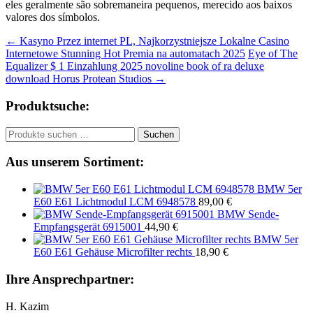
eles geralmente são sobremaneira pequenos, merecido aos baixos
valores dos símbolos.
Beitragsnavigation
←
Kasyno Przez internet PL, Najkorzystniejsze Lokalne Casino
Internetowe Stunning Hot Premia na automatach 2025
Eye of The
Equalizer $ 1 Einzahlung 2025 novoline book of ra deluxe
download Horus Protean Studios
→
Produktsuche:
Suchen
Suchen
nach:
Aus unserem Sortiment:
BMW 5er
E60 E61 Lichtmodul LCM 6948578
89,00
€
BMW Sende-
Empfangsgerät 6915001
44,90
€
BMW 5er
E60 E61 Gehäuse Microfilter rechts
18,90
€
Ihre Ansprechpartner:
H. Kazim