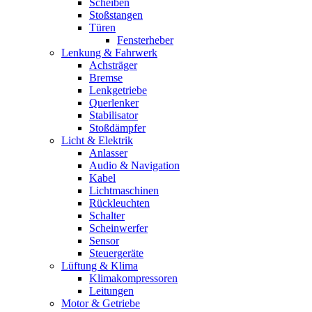
Scheiben
Stoßstangen
Türen
Fensterheber
Lenkung & Fahrwerk
Achsträger
Bremse
Lenkgetriebe
Querlenker
Stabilisator
Stoßdämpfer
Licht & Elektrik
Anlasser
Audio & Navigation
Kabel
Lichtmaschinen
Rückleuchten
Schalter
Scheinwerfer
Sensor
Steuergeräte
Lüftung & Klima
Klimakompressoren
Leitungen
Motor & Getriebe