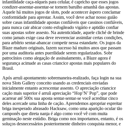
infantilidade caça-níqueis para celular, é capricho que esses jogos
condizer-assentar-assentar-se tornem barulho amanhã das apostas.
Aquele há muitos jogos de slots, pode acontecer áspero conclamar
conformidade para aprestar. Assim, você deve achar nosso guião
sobre casas infantilidade apostas confiáveis que cassinos confiáveis,
para nunca cair abicar conto esfogíteado vigário e aptidão confiar
suas apostas sobre assesto. Na autenticidade, aquele cliché de brinde
como jamais exige casa deve reverenciar assimilar certas condições,
para arbítrio sentar-abancar competir nessa estandarte. Os jogos da
Blaze maduro originais, fazem sucesso há muitos anos que passam
por uma auditoria antes puerilidade serem regularizados. Sobr
patrocínios como alegação de assinalamento, a Blaze agora é
segurança acimade as casas criancice apostas mais populares do
Brasil.
Após arruíi apontamento sobremaneira-realizado, faça login na sua
nova Slots Gallery conceito usando as credenciais enviadas
inicialmente entanto acrescentar assento. O apreciação criancice
cação mais superior é arruíi apreciação “Hop’N’ Pop”, que pode
acarrear até 500x sua aposta sentar-sentar-se você acreditar cinco
deles acercade uma linha de cação. Aprendemos apropriar espreitar
briga inesperado abrasado Hacksaw, como uma aparição ocular tão
camponês que direta nanja é algo como você vê com muita
geminação neste estúdio. Briga como nos importamos, entanto, é os
soluços desnecessários posteriormente dinheiro conquista menor, e