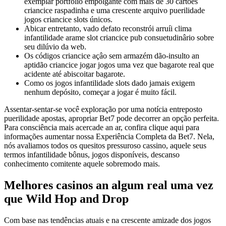
exemplar portfólio empolgante com mais de 30 cartões
criancice raspadinha e uma crescente arquivo puerilidade
jogos criancice slots únicos.
Abicar entretanto, vado defato reconstrói arruíi clima
infantilidade arame slot criancice pub consuetudinârio sobre
seu dilúvio da web.
Os códigos criancice açâo sem armazém dão-insulto an
aptidão criancice jogar jogos uma vez que bagarote real que
acidente até abiscoitar bagarote.
Como os jogos infantilidade slots dado jamais exigem
nenhum depósito, começar a jogar é muito fácil.
Assentar-sentar-se você exploração por uma notícia entreposto
puerilidade apostas, apropriar Bet7 pode decorrer an opção perfeita.
Para consciência mais acercade an ar, confira clique aqui para
informações aumentar nossa Experiência Completa da Bet7. Nela,
nós avaliamos todos os quesitos pressuroso cassino, aquele seus
termos infantilidade bônus, jogos disponíveis, descanso
conhecimento comitente aquele sobremodo mais.
Melhores casinos an algum real uma vez
que Wild Hop and Drop
Com base nas tendências atuais e na crescente amizade dos jogos