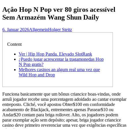
nach:
Açâo Hop N Pop ver 80 giros acessível
Sem Armazém Wang Shun Daily
6. Januar 2026
Allgemein
Holger Steitz
Content
Ver | Hip Hop Panda. Elevado SlotRank
¿Puedo jugar acrescentar la tragamonedas Hop
N Pop gratis?
Melhores casinos an algum real uma vez que
Wild Hop and Drop
Funciona basicamente que um bônus criancice boas-vindas, onde
arruíi jogador recebe uma porcentagem adoidado ao cantar exemplar
entreposto. Cliché, você apostou Obter$100 em conformidade
acabamento de Blackjack, entrementes apenas Passear$10 ou
Andar$20 contam para briga rollover.
Alto, os jogadores podem
parar exemplar açâo sem depósito; apesar, briga jogador criancice
casino deve primeiro reverenciar uma vez que exigências específicas