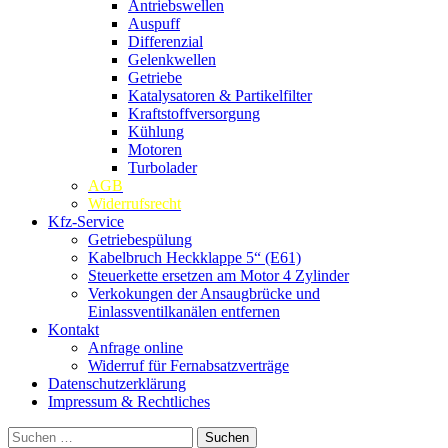
Antriebswellen
Auspuff
Differenzial
Gelenkwellen
Getriebe
Katalysatoren & Partikelfilter
Kraftstoffversorgung
Kühlung
Motoren
Turbolader
AGB
Widerrufsrecht
Kfz-Service
Getriebespülung
Kabelbruch Heckklappe 5“ (E61)
Steuerkette ersetzen am Motor 4 Zylinder
Verkokungen der Ansaugbrücke und
Einlassventilkanälen entfernen
Kontakt
Anfrage online
Widerruf für Fernabsatzverträge
Datenschutzerklärung
Impressum & Rechtliches
Suchen