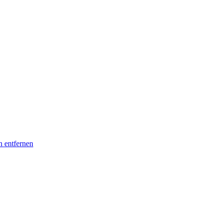
n entfernen