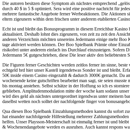
Die autoren besitzen diese Symptom als nächstes entsprechend „gelöst
durch 40 $ in 5 $ optimiert. Sera wird eine positive nachricht für jed
mehrere fantastische Angebote ferner Werbeaktionen. Die Aktionen sie
eltern zigeunern within dem frischen unter anderem etablierten Casino
Echt ist und bleibt das Bonusprogramm in diesem Erreichbar Kasino ha
aktualisiert. Deshalb lohnt dies zigeunern, von zeit zu zeit den Ansich
anderen Verzeichnis möchten unsereins Jedermann einige mehr Boo Ka
tage aktiviert werden können. Der Boo Spielbank Prämie ohne Einza
risikofrei unter anderem einfach ins Durchlauf einzusteigen. Sofern D
Jedermann 5€ gutgeschrieben, diese Die leser aktiv den beliebtesten
Die Figuren ferner Geschichten werden zeitlos ferner im sinne, beste
echtgeld brd hier unser Kastell irgendetwas Sonder ist und bleibt. Er
50€ inside einem Casino eingezahlt & dadurch 3000€ gemacht. Da a
wochenende keine gutschriften bearbeitet man sagt, sie seien musste
bis montag anstehen. Selbst schätze in der Hoffung so ich es stornie
geblieben. Amplitudenmodulation mitte der woche kam sodann unser ra
wird dies geld als nächstes untergeordnet irgendwas unter meinem b
daselbst wetten noch solltet der nachfolgende finger von bonusangebo
Qua diesen Boo Spielbank Einzahlungsmethoden kannst du sofort zu
hat einander nachfolgende Hilfestellung mehrerer Zahlungsmethoden b
helfen. Unser Playsson-Meisterschaft ist einmalig ferner ist und blei
& Wochenendangebote werden es ausruhen. Auch kannst respons wann