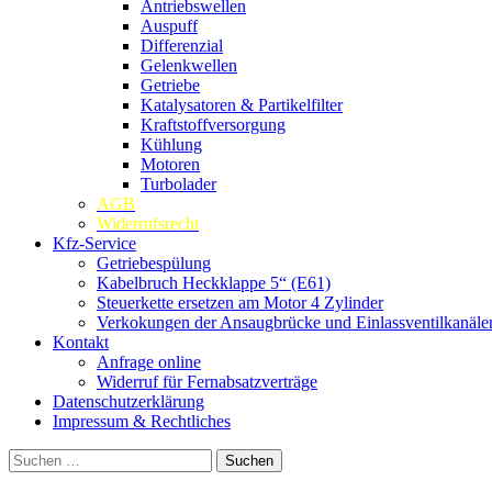
Antriebswellen
Auspuff
Differenzial
Gelenkwellen
Getriebe
Katalysatoren & Partikelfilter
Kraftstoffversorgung
Kühlung
Motoren
Turbolader
AGB
Widerrufsrecht
Kfz-Service
Getriebespülung
Kabelbruch Heckklappe 5“ (E61)
Steuerkette ersetzen am Motor 4 Zylinder
Verkokungen der Ansaugbrücke und Einlassventilkanäle
Kontakt
Anfrage online
Widerruf für Fernabsatzverträge
Datenschutzerklärung
Impressum & Rechtliches
Suchen
nach: