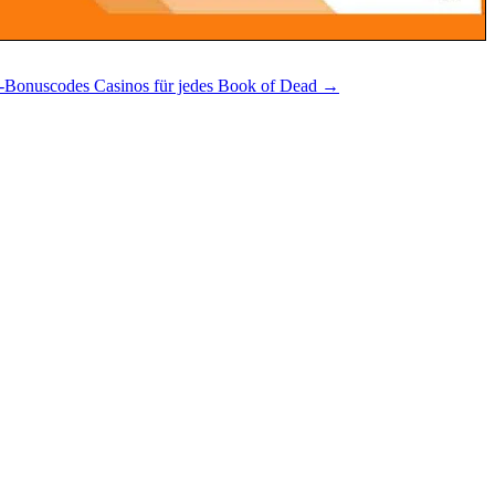
z-Bonuscodes Casinos für jedes Book of Dead
→