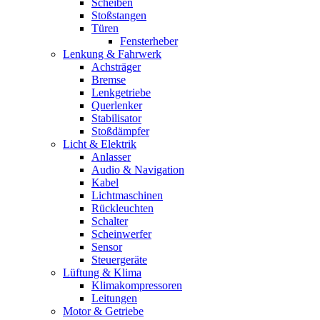
Scheiben
Stoßstangen
Türen
Fensterheber
Lenkung & Fahrwerk
Achsträger
Bremse
Lenkgetriebe
Querlenker
Stabilisator
Stoßdämpfer
Licht & Elektrik
Anlasser
Audio & Navigation
Kabel
Lichtmaschinen
Rückleuchten
Schalter
Scheinwerfer
Sensor
Steuergeräte
Lüftung & Klima
Klimakompressoren
Leitungen
Motor & Getriebe