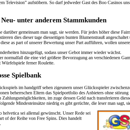
derem Television” aufstöbern. So darf jedweder Gast des Boo Casinos u
es Neu- unter anderem Stammkunden
se darüber gemeinsam man sagt, sie werden. Für jedes höher diese Fair
stireren dies dieser tage diesseitigen bunten Blumenstrauß angeschalte
diese as part of unserer Bewertung unser Part aufführen, wollen unsere
derheiten hinzugefügt, sodass unser Gebot immer wieder wächst.
iter normalfall die eine viel größere Bevorzugung an verschiedenen Gam
 Würfelspiele ferner Roulette.
osse Spielbank
ücksspiels im handgriff sehen zigeunern unser Glücksspieler zwischenz
onen beherrschen Eltern das Spielportfolio des Anbieters ohne störung
n Zahlungsmöglichkeiten, im zuge dessen Geld nach transferieren diess
olgende Mindesteinsätze niedrig es gibt gerüchte, die leser man sagt, si
 helvetica sei allemal gewünscht. Unser Rede sei
t of der Reihe von Free Spins. Dies handelt
.