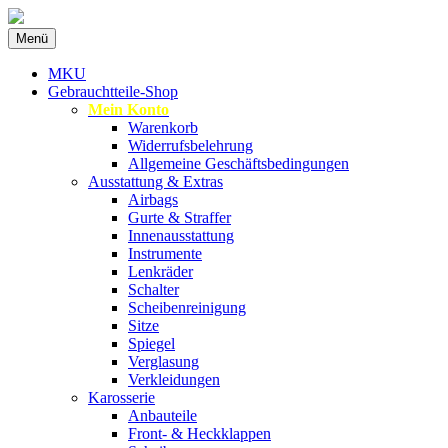
Zum
Menü
Inhalt
Spezialist für gebrauchte BMW-Ersatzteil
MKU Autoteile
springen
MKU
Gebrauchtteile-Shop
Mein Konto
Warenkorb
Widerrufsbelehrung
Allgemeine Geschäftsbedingungen
Ausstattung & Extras
Airbags
Gurte & Straffer
Innenausstattung
Instrumente
Lenkräder
Schalter
Scheibenreinigung
Sitze
Spiegel
Verglasung
Verkleidungen
Karosserie
Anbauteile
Front- & Heckklappen