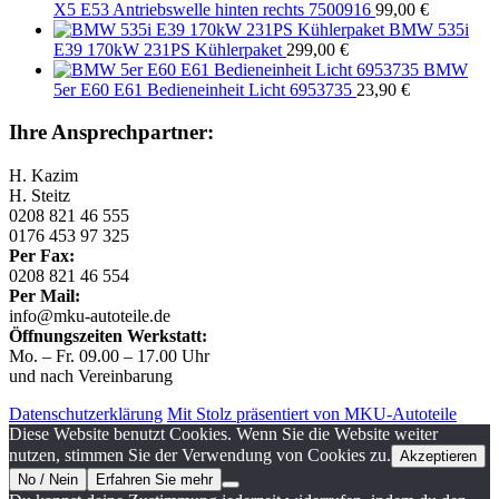
X5 E53 Antriebswelle hinten rechts 7500916
99,00
€
BMW 535i
E39 170kW 231PS Kühlerpaket
299,00
€
BMW
5er E60 E61 Bedieneinheit Licht 6953735
23,90
€
Ihre Ansprechpartner:
H. Kazim
H. Steitz
0208 821 46 555
0176 453 97 325
Per Fax:
0208 821 46 554
Per Mail:
info@mku-autoteile.de
Öffnungszeiten Werkstatt:
Mo. – Fr. 09.00 – 17.00 Uhr
und nach Vereinbarung
Datenschutzerklärung
Mit Stolz präsentiert von MKU-Autoteile
Diese Website benutzt Cookies. Wenn Sie die Website weiter
nutzen, stimmen Sie der Verwendung von Cookies zu.
Akzeptieren
No / Nein
Erfahren Sie mehr