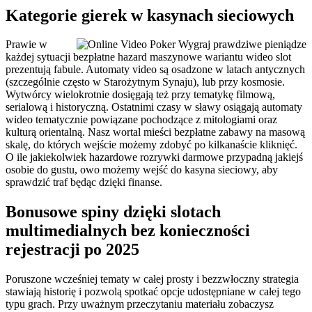
Kategorie gierek w kasynach sieciowych
Prawie w
każdej sytuacji bezpłatne hazard maszynowe wariantu wideo slot
prezentują fabule. Automaty video są osadzone w latach antycznych
(szczególnie często w Starożytnym Synaju), lub przy kosmosie.
Wytwórcy wielokrotnie dosięgają też przy tematykę filmową,
serialową i historyczną. Ostatnimi czasy w sławy osiągają automaty
wideo tematycznie powiązane pochodzące z mitologiami oraz
kulturą orientalną. Nasz wortal mieści bezpłatne zabawy na masową
skalę, do których wejście możemy zdobyć po kilkanaście kliknięć.
O ile jakiekolwiek hazardowe rozrywki darmowe przypadną jakiejś
osobie do gustu, owo możemy wejść do kasyna sieciowy, aby
sprawdzić traf będąc dzięki finanse.
Bonusowe spiny dzięki slotach
multimedialnych bez konieczności
rejestracji po 2025
Poruszone wcześniej tematy w całej prosty i bezzwłoczny strategia
stawiają historię i pozwolą spotkać opcje udostępniane w całej tego
typu grach. Przy uważnym przeczytaniu materiału zobaczysz