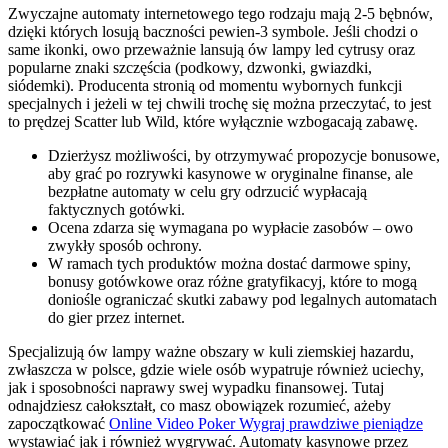
Zwyczajne automaty internetowego tego rodzaju mają 2-5 bębnów,
dzięki których losują baczności pewien-3 symbole.
Jeśli chodzi o
same ikonki, owo przeważnie lansują ów lampy led cytrusy oraz
popularne znaki szczęścia (podkowy, dzwonki, gwiazdki,
siódemki). Producenta stronią od momentu wybornych funkcji
specjalnych i jeżeli w tej chwili trochę się można przeczytać, to jest
to prędzej Scatter lub Wild, które wyłącznie wzbogacają zabawę.
Dzierżysz możliwości, by otrzymywać propozycje bonusowe,
aby grać po rozrywki kasynowe w oryginalne finanse, ale
bezpłatne automaty w celu gry odrzucić wypłacają
faktycznych gotówki.
Ocena zdarza się wymagana po wypłacie zasobów – owo
zwykły sposób ochrony.
W ramach tych produktów można dostać darmowe spiny,
bonusy gotówkowe oraz różne gratyfikacyj, które to mogą
doniośle ograniczać skutki zabawy pod legalnych automatach
do gier przez internet.
Specjalizują ów lampy ważne obszary w kuli ziemskiej hazardu,
zwłaszcza w polsce, gdzie wiele osób wypatruje również uciechy,
jak i sposobności naprawy swej wypadku finansowej. Tutaj
odnajdziesz całokształt, co masz obowiązek rozumieć, ażeby
zapoczątkować
Online Video Poker Wygraj prawdziwe pieniądze
wystawiać jak i również wygrywać. Automaty kasynowe przez