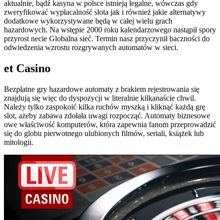
aktualnie, bądź kasyna w polsce istnieją legalne, wówczas gdy
zweryfikować wypłacalność slota jak i również jakie alternatywy
dodatkowe wykorzystywane będą w całej wielu grach
hazardowych. Na wstępie 2000 roku kalendarzowego nastąpił spory
przyrost necie Globalna sieć. Termin nasz przyczynił baczności do
odwiedzenia wzrostu rozgrywanych automatów w sieci.
et Casino
Bezpłatne gry hazardowe automaty z brakiem rejestrowania się
znajdują się więc do dyspozycji w literalnie kilkanaście chwil.
Należy tylko zaspokoić kilka ruchów myszką i kliknąć każdą grę
slot, ażeby zabawa zdołała uwagi rozpocząć. Automaty biznesowe
owe właściwość komputerów, która zapewnia fanom przeprowadzić
się do globu pierwotnego ulubionych filmów, seriali, książek lub
mitologii.