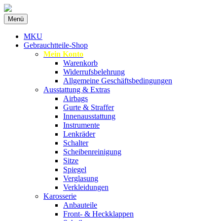
Zum
Menü
Inhalt
Spezialist für gebrauchte BMW-
MKU Autoteile
springen
MKU
Ersatzteile
Gebrauchtteile-Shop
Mein Konto
Warenkorb
Widerrufsbelehrung
Allgemeine Geschäftsbedingungen
Ausstattung & Extras
Airbags
Gurte & Straffer
Innenausstattung
Instrumente
Lenkräder
Schalter
Scheibenreinigung
Sitze
Spiegel
Verglasung
Verkleidungen
Karosserie
Anbauteile
Front- & Heckklappen