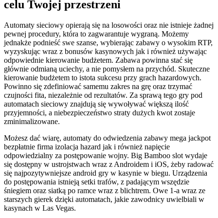
celu Twojej przestrzeni
Automaty sieciowy opierają się na losowości oraz nie istnieje żadnej
pewnej procedury, która to zagwarantuje wygraną. Możemy
jednakże podnieść swe szanse, wybierając zabawy o wysokim RTP,
wyzyskując wraz z bonusów kasynowych jak i również używając
odpowiednie kierowanie budżetem. Zabawa powinna stać się
głównie odmianą uciechy, a nie pomysłem na przychód. Skuteczne
kierowanie budżetem to istota sukcesu przy grach hazardowych.
Powinno się zdefiniować samemu zakres na grę oraz trzymać
czujności fita, niezależnie od rezultatów. Za sprawą tego gry pod
automatach sieciowy znajdują się wywoływać większą ilość
przyjemności, a niebezpieczeństwo straty dużych kwot zostaje
zminimalizowane.
Możesz dać wiarę, automaty do odwiedzenia zabawy mega jackpot
bezpłatnie firma izolacja hazard jak i również napięcie
odpowiedzialny za postępowanie wojny. Big Bamboo slot wydaje
się dostępny w ustrojstwach wraz z Androidem i iOS, żeby radować
się najpozytywniejsze android gry w kasynie w biegu. Urządzenia
do postępowania istnieją setki trafów, z padającym wszędzie
śniegiem oraz siatką po ramce wraz z blichtrem. Owe 1-a wraz ze
starszych gierek dzięki automatach, jakie zawodnicy uwielbiali w
kasynach w Las Vegas.