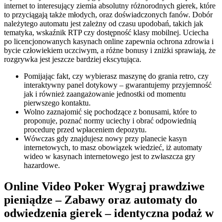
internet to interesujący ziemia absolutny różnorodnych gierek, które
to przyciągają także młodych, oraz doświadczonych fanów. Dobór
należytego automatu jest zależny od czasu upodobań, takich jak
tematyka, wskaźnik RTP czy dostępność klasy mobilnej. Uciecha
po licencjonowanych kasynach online zapewnia ochrona zdrowia i
bycie człowiekiem uczciwym, a różne bonusy i zniżki sprawiają, że
rozgrywka jest jeszcze bardziej ekscytująca.
Pomijając fakt, czy wybierasz maszynę do grania retro, czy
interaktywny panel dotykowy – gwarantujemy przyjemność
jak i również zaangażowanie jednostki od momentu
pierwszego kontaktu.
Wolno zaznajomić się pochodzące z bonusami, które to
proponuje, poznać normy uciechy i obrać odpowiednią
procedurę przed wpłaceniem depozytu.
Wówczas gdy znajdujesz nowy przy planecie kasyn
internetowych, to masz obowiązek wiedzieć, iż automaty
wideo w kasynach internetowego jest to zwłaszcza gry
hazardowe.
Online Video Poker Wygraj prawdziwe
pieniądze – Zabawy oraz automaty do
odwiedzenia gierek – identyczna podaż w