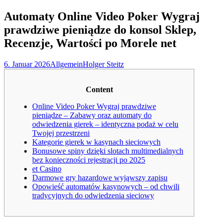
nach:
Automaty Online Video Poker Wygraj
prawdziwe pieniądze do konsol Sklep,
Recenzje, Wartości po Morele net
6. Januar 2026
Allgemein
Holger Steitz
Content
Online Video Poker Wygraj prawdziwe
pieniądze – Zabawy oraz automaty do
odwiedzenia gierek – identyczna podaż w celu
Twojej przestrzeni
Kategorie gierek w kasynach sieciowych
Bonusowe spiny dzięki slotach multimedialnych
bez konieczności rejestracji po 2025
et Casino
Darmowe gry hazardowe wyjąwszy zapisu
Opowieść automatów kasynowych – od chwili
tradycyjnych do odwiedzenia sieciowy