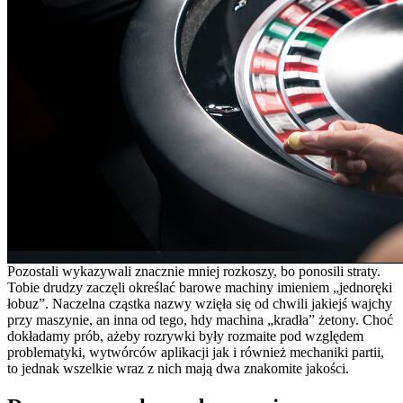
Pozostali wykazywali znacznie mniej rozkoszy, bo ponosili straty.
Tobie drudzy zaczęli określać barowe machiny imieniem „jednoręki
łobuz”. Naczelna cząstka nazwy wzięła się od chwili jakiejś wajchy
przy maszynie, an inna od tego, hdy machina „kradła” żetony. Choć
dokładamy prób, ażeby rozrywki były rozmaite pod względem
problematyki, wytwórców aplikacji jak i również mechaniki partii,
to jednak wszelkie wraz z nich mają dwa znakomite jakości.