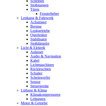
Scheiben
Stoßstangen
Türen
Fensterheber
Lenkung & Fahrwerk
Achsträger
Bremse
Lenkgetriebe
Querlenker
Stabilisator
Stoßdämpfer
Licht & Elektrik
Anlasser
Audio & Navigation
Kabel
Lichtmaschinen
Rückleuchten
Schalter
Scheinwerfer
Sensor
Steuergeräte
Lüftung & Klima
Klimakompressoren
Leitungen
Motor & Getriebe