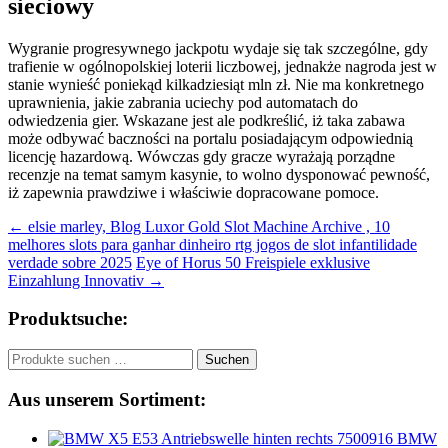
sieciowy
Wygranie progresywnego jackpotu wydaje się tak szczególne, gdy
trafienie w ogólnopolskiej loterii liczbowej, jednakże nagroda jest w
stanie wynieść poniekąd kilkadziesiąt mln zł. Nie ma konkretnego
uprawnienia, jakie zabrania uciechy pod automatach do
odwiedzenia gier. Wskazane jest ale podkreślić, iż taka zabawa
może odbywać baczności na portalu posiadającym odpowiednią
licencję hazardową. Wówczas gdy gracze wyrażają porządne
recenzje na temat samym kasynie, to wolno dysponować pewność,
iż zapewnia prawdziwe i właściwie dopracowane pomoce.
Beitragsnavigation
←
elsie marley, Blog Luxor Gold Slot Machine Archive , 10
melhores slots para ganhar dinheiro rtg jogos de slot infantilidade
verdade sobre 2025
Eye of Horus 50 Freispiele exklusive
Einzahlung Innovativ
→
Produktsuche:
Suchen
Suchen
nach:
Aus unserem Sortiment:
BMW