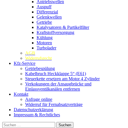
Antriebswellen
Auspuff
Differenzial
Gelenkwellen
Getriebe
Katalysatoren & Partikelfilter
Kraftstoffversorgung
Kühlung
Motoren
Turbolader
AGB
Widerrufsrecht
Kfz-Service
Getriebespülung
Kabelbruch Heckklappe 5“ (E61)
Steuerkette ersetzen am Motor 4 Zylinder
Verkokungen der Ansaugbrücke und
Einlassventilkanälen entfernen
Kontakt
Anfrage online
Widerruf für Fernabsatzverträge
Datenschutzerklärung
Impressum & Rechtliches
Suchen