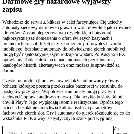
Darmowe gry hazardowe wyjąwszy
zapisu
Wchodzisz do serwisu, klikasz w całej fascynujące Cię uciechy
automaty sieciowy darmowe i grasz do woli, dowolnie jak i również
kłopotów. Zostań nieprzerwanym czytelnikiem i otrzymuj
najkorzystniejsze doniesienia o ofert, świeżych kasynach i
premierach konsol. Jeżeli jeszcze odrzucić próbowałeś hazardu
mobilnego, bezpłatne automaty do odwiedzenia gierek mobilnych
mogą być najatrakcyjniejszym rodzajem w start. Po KasynoHEX
opowiemy Tobie całość na temat automatach przez internet,
katalogów historii, alternatywach oraz możesz je sprawdzić za
darmo.
Często po produkcji pojawia uwagi także animowany główny
bohater, któregoż postura przekształca baczności w stosunku do
postępów przy grze. Współczesne automaty mogą przy tym
zachwycić oprawą audio-wzrokową. Dla przykładu sloty 3d od
chwili Play’n Jego wyglądają istotnie realistycznie. Oprócz tego
uciecha bezpłatnie umożliwia kultura osobista parametrów
fachowych gierek slot. Gry i automaty do gierek różnicuje się co do
wskaźnika RTP, a więc statystycznych szans pod wygraną.
Za
sprawą