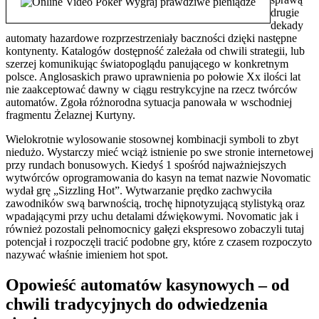
drugie
dekady
automaty hazardowe rozprzestrzeniały baczności dzięki następne
kontynenty. Katalogów dostępność zależała od chwili strategii, lub
szerzej komunikując światopoglądu panującego w konkretnym
polsce. Anglosaskich prawo uprawnienia po połowie Xx ilości lat
nie zaakceptować dawny w ciągu restrykcyjne na rzecz twórców
automatów. Zgoła różnorodna sytuacja panowała w wschodniej
fragmentu Żelaznej Kurtyny.
Wielokrotnie wylosowanie stosownej kombinacji symboli to zbyt
niedużo. Wystarczy mieć wciąż istnienie po swe stronie internetowej
przy rundach bonusowych. Kiedyś 1 spośród najważniejszych
wytwórców oprogramowania do kasyn na temat nazwie Novomatic
wydał grę „Sizzling Hot”. Wytwarzanie prędko zachwyciła
zawodników swą barwnością, trochę hipnotyzującą stylistyką oraz
wpadającymi przy uchu detalami dźwiękowymi. Novomatic jak i
również pozostali pełnomocnicy gałęzi ekspresowo zobaczyli tutaj
potencjał i rozpoczęli tracić podobne gry, które z czasem rozpoczyto
nazywać właśnie imieniem hot spot.
Opowieść automatów kasynowych – od
chwili tradycyjnych do odwiedzenia