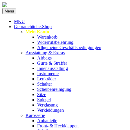
Zum
Menü
Inhalt
Spezialist für gebrauchte BMW-Ersatzteil
MKU Autoteile
springen
MKU
Gebrauchtteile-Shop
Mein Konto
Warenkorb
Widerrufsbelehrung
Allgemeine Geschäftsbedingungen
Ausstattung & Extras
Airbags
Gurte & Straffer
Innenausstattung
Instrumente
Lenkräder
Schalter
Scheibenreinigung
Sitze
Spiegel
Verglasung
Verkleidungen
Karosserie
Anbauteile
Front- & Heckklappen