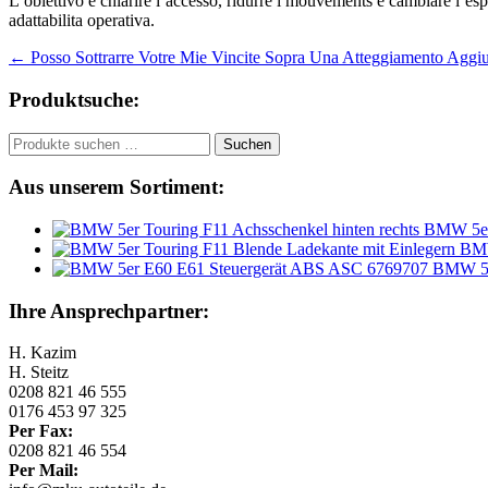
L’obiettivo e chiarire l’accesso, ridurre i mouvements e cambiare l’e
adattabilita operativa.
Beitragsnavigation
←
Posso Sottrarre Votre Mie Vincite Sopra Una Atteggiamento Aggiu
Produktsuche:
Suchen
Suchen
nach:
Aus unserem Sortiment:
BMW 5er 
BMW
BMW 5e
Ihre Ansprechpartner:
H. Kazim
H. Steitz
0208 821 46 555
0176 453 97 325
Per Fax:
0208 821 46 554
Per Mail: