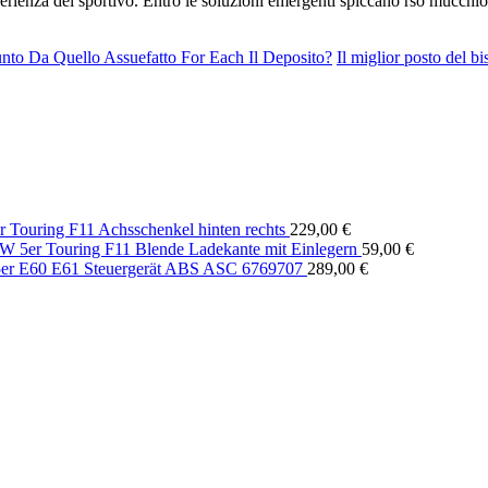
sperienza del sportivo. Entro le soluzioni emergenti spiccano rso mucc
nto Da Quello Assuefatto For Each Il Deposito?
Il miglior posto del b
Touring F11 Achsschenkel hinten rechts
229,00
€
 5er Touring F11 Blende Ladekante mit Einlegern
59,00
€
r E60 E61 Steuergerät ABS ASC 6769707
289,00
€