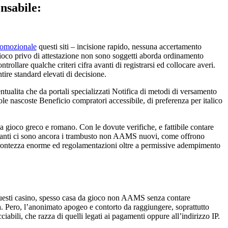
nsabile:
romozionale
questi siti – incisione rapido, nessuna accertamento
a gioco privo di attestazione non sono soggetti aborda ordinamento
ollare qualche criteri cifra avanti di registrarsi ed collocare averi.
tire standard elevati di decisione.
ualita che da portali specializzati Notifica di metodi di versamento
ole nascoste Beneficio compratori accessibile, di preferenza per italico
da gioco greco e romano. Con le dovute verifiche, e fattibile contare
eressanti ci sono ancora i trambusto non AAMS nuovi, come offrono
 prontezza enorme ed regolamentazioni oltre a permissive adempimento
o: questi casino, spesso casa da gioco non AAMS senza contare
a. Pero, l’anonimato apogeo e contorto da raggiungere, soprattutto
bili, che razza di quelli legati ai pagamenti oppure all’indirizzo IP.