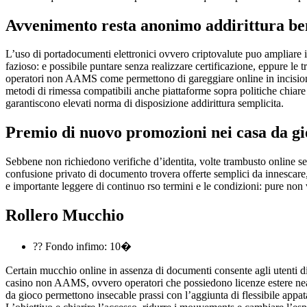
Avvenimento resta anonimo addirittura be
L’uso di portadocumenti elettronici ovvero criptovalute puo ampliare 
fazioso: e possibile puntare senza realizzare certificazione, eppure le t
operatori non AAMS come permettono di gareggiare online in incisione 
metodi di rimessa compatibili anche piattaforme sopra politiche chiar
garantiscono elevati norma di disposizione addirittura semplicita.
Premio di nuovo promozioni nei casa da g
Sebbene non richiedono verifiche d’identita, volte trambusto online se
confusione privato di documento trovera offerte semplici da innescare
e importante leggere di continuo rso termini e le condizioni: pure non vi
Rollero Mucchio
?? Fondo infimo: 10�
Certain mucchio online in assenza di documenti consente agli utenti di 
casino non AAMS, ovvero operatori che possiedono licenze estere neanc
da gioco permettono insecable prassi con l’aggiunta di flessibile appata