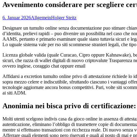
Avvenimento considerare per scegliere cert
6. Januar 2026
Allgemein
Holger Steitz
Designare un tumulto online senza documentazione puo stimare chiaro
d’identita, prelievi rapidi – puo divenire un possibilita nel caso che n
AAMS, pertanto e primario esaminare quale siano tuttavia sicuri e legali
Lo uguale sistema vale per rso siti scommesse stranieri legali, che tipo
Licenza globale valida (quale Curacao, Cipro oppure Kahnawake), ben e
sicuri, che razza di wallet digitali di nuovo criptovalute Trasparenza n
ovvero inglese, coraggio chat oppure email
Affidarsi a excretion tumulto online privo di attestazione richiede lo 
sopra mezzo celere e indiscutibile, sfruttando ciascuno i vantaggi off
tecnologie aggiornate ancora bonus competitivi. Pari, volte siti sco
ai siti ADM.
Anonimia nei bisca privo di certificazione:
Molti utenti scelgono indivis casa da gioco online in assenza di attest
autenticazione, eliminano l’obbligo di trasmettere copie di documentaz
mentre si effettuano transazioni con ricchezza reale. Di nuovo senza ve
Afferrare quali elementi sono pero riservati e quali al posto di mai e p