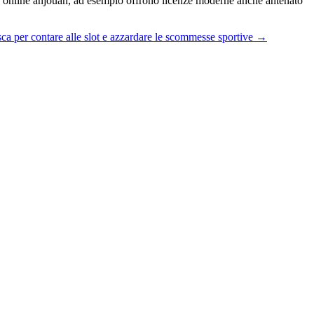
hio online anjouan, ad esempio offrono licenze moderne anche antenato
isca per contare alle slot e azzardare le scommesse sportive
→