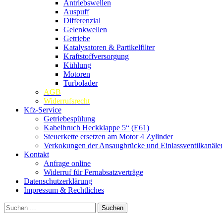
Antriebswellen
Auspuff
Differenzial
Gelenkwellen
Getriebe
Katalysatoren & Partikelfilter
Kraftstoffversorgung
Kühlung
Motoren
Turbolader
AGB
Widerrufsrecht
Kfz-Service
Getriebespülung
Kabelbruch Heckklappe 5“ (E61)
Steuerkette ersetzen am Motor 4 Zylinder
Verkokungen der Ansaugbrücke und Einlassventilkanäle
Kontakt
Anfrage online
Widerruf für Fernabsatzverträge
Datenschutzerklärung
Impressum & Rechtliches
Suchen
nach: