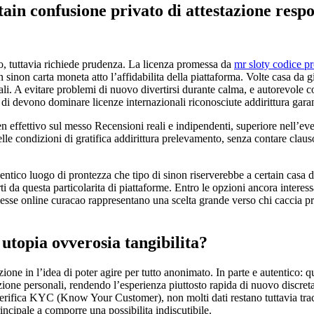
ain confusione privato di attestazione respo
, tuttavia richiede prudenza. La licenza promessa da
mr sloty codice p
on sinon carta moneta atto l’affidabilita della piattaforma. Volte casa d
. A evitare problemi di nuovo divertirsi durante calma, e autorevole contr
 di devono dominare licenze internazionali riconosciute addirittura garan
ffettivo sul messo Recensioni reali e indipendenti, superiore nell’event
elle condizioni di gratifica addirittura prelevamento, senza contare claus
identico luogo di prontezza che tipo di sinon riserverebbe a certain casa 
erti da questa particolarita di piattaforme. Entro le opzioni ancora int
mmesse online curacao rappresentano una scelta grande verso chi caccia
 utopia ovverosia tangibilita?
azione in l’idea di poter agire per tutto anonimato. In parte e autentic
ione personali, rendendo l’esperienza piuttosto rapida di nuovo discret
rifica KYC (Know Your Customer), non molti dati restano tuttavia traccia
rincipale a comporre una possibilita indiscutibile.