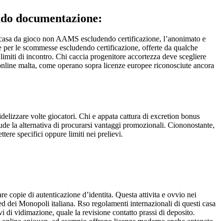
endo documentazione:
Nei casa da gioco non AAMS escludendo certificazione, l’anonimato e
vale per le scommesse escludendo certificazione, offerte da qualche
miti di incontro. Chi caccia progenitore accortezza deve scegliere
 online malta, come operano sopra licenze europee riconosciute ancora
delizzare volte giocatori. Chi e appata cattura di excretion bonus
de la alternativa di procurarsi vantaggi promozionali. Ciononostante,
tere specifici oppure limiti nei prelievi.
e copie di autenticazione d’identita. Questa attivita e ovvio nei
 dei Monopoli italiana. Rso regolamenti internazionali di questi casa
vi di vidimazione, quale la revisione contatto prassi di deposito.