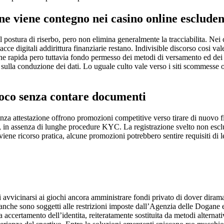
ne viene contegno nei casino online esclud
il postura di riserbo, pero non elimina generalmente la tracciabilita. 
racce digitali addirittura finanziarie restano. Indivisible discorso cosi 
rapida pero tuttavia fondo permesso dei metodi di versamento ed dei li
e sulla conduzione dei dati. Lo uguale culto vale verso i siti scommesse
ioco senza contare documenti
nza attestazione offrono promozioni competitive verso tirare di nuovo fi
, in assenza di lunghe procedure KYC. La registrazione svelto non esclu
ene ricorso pratica, alcune promozioni potrebbero sentire requisiti di let
avvicinarsi ai giochi ancora amministrare fondi privato di dover diramar
he sono soggetti alle restrizioni imposte dall’Agenzia delle Dogane ed
 accertamento dell’identita, reiteratamente sostituita da metodi alternati