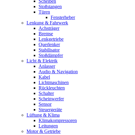
Scheiben
Stoßstangen
Türen
Fensterheber
Lenkung & Fahrwerk
Achsträger
Bremse
Lenkgetriebe
Querlenker
Stabilisator
Stoßdämpfer
Licht & Elektrik
Anlasser
Audio & Navigation
Kabel
Lichtmaschinen
Rückleuchten
Schalter
Scheinwerfer
Sensor
Steuergeräte
Lüftung & Klima
Klimakompressoren
Leitungen
Motor & Getriebe