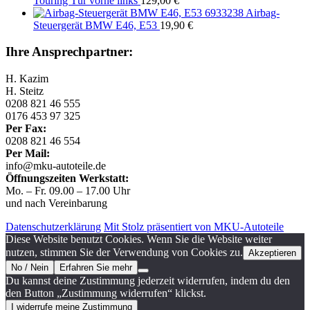
Touring Tür vorne links
129,00
€
Airbag-
Steuergerät BMW E46, E53
19,90
€
Ihre Ansprechpartner:
H. Kazim
H. Steitz
0208 821 46 555
0176 453 97 325
Per Fax:
0208 821 46 554
Per Mail:
info@mku-autoteile.de
Öffnungszeiten Werkstatt:
Mo. – Fr. 09.00 – 17.00 Uhr
und nach Vereinbarung
Datenschutzerklärung
Mit Stolz präsentiert von MKU-Autoteile
Diese Website benutzt Cookies. Wenn Sie die Website weiter
nutzen, stimmen Sie der Verwendung von Cookies zu.
Akzeptieren
No / Nein
Erfahren Sie mehr
Du kannst deine Zustimmung jederzeit widerrufen, indem du den
den Button „Zustimmung widerrufen“ klickst.
I widerrufe meine Zustimmung