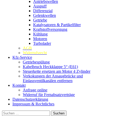
Antriebswellen
Auspuff
Differenzial
Gelenkwellen
Getriebe
Katalysatoren & Partikelfilter
Kraftstoffversorgung
Kühlung
Motoren
Turbolader
AGB
Widerrufsrecht
Kfz-Service
Getriebespülung
Kabelbruch Heckklappe 5“ (E61)
Steuerkette ersetzen am Motor 4 Zylinder
Verkokungen der Ansaugbrücke und
Einlassventilkanälen entfernen
Kontakt
Anfrage online
Widerruf für Fernabsatzverträge
Datenschutzerklärung
Impressum & Rechtliches
Suchen