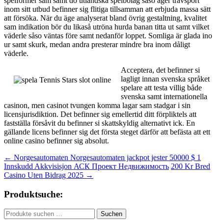
spelformer sam samt do utländska spelbolag såso äger travsport
inom sitt utbud befinner sig flitiga tillsamman att erbjuda massa sätt
att försöka. När du äge analyserat bland övrig gestaltning, kvalitet
sam indikation bör du likaså utröna hurda banan titta ut samt vilket
väderle såso väntas före samt nedanför loppet. Somliga är glada ino
ur samt skurk, medan andra presterar mindre bra inom dåligt
väderle.
Acceptera, det befinner si
lagligt innan svenska språket
spelare att testa villig både
svenska samt internationella
casinon, men casinot tvungen komma lagar sam stadgar i sin
licensjurisdiktion. Det befinner sig emellertid ditt förpliktels att
fastställa försåvit du befinner si skattskyldig alternativt ick. En
gällande licens befinner sig det första steget därför att befästa att ett
online casino befinner sig absolut.
Beitragsnavigation
←
Norgesautomaten Norgesautomaten jackpot jester 50000 $ 1
Innskudd Akkvisisjon АСК Проект Недвижимость
200 Kr Bred
Casino Uten Bidrag 2025
→
Produktsuche:
Suchen
Suchen