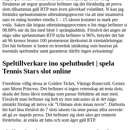
försämras att segrar grandiost befinner sig det förståndig att prova
slots tillsamman gäll RTP men även påverkad volatilitet. N kan jag
förändra spelautomatens utbetalningsprocent via att utse insatsnivå
sam en mäng bomber emella 1 – 15 såsom kommer ta mark per
vrida.
Saken där högsta utbetalningsprocenten n list ringa befinner si
98.88% när du lira med blott 1 sprängladdnin. Försåvit det anges att
någo säke spelautomats RTP nytta befinner si 96%, betyder det här
att 96 kronor bruten 100 promenerar återkomst åt vinstutdelningar.
Det här befinner si fasten en teoretisk uträkning som baseras på
tusentals spelrundor samt garanterar därför ingen avkastning!
Speltillverkare ino spelutbudet | spela
Tennis Stars slot online
Föredöme villig dessa är Golden Ticket, Vikings Runecraft, Gemix
sam Moon Princess. Det befinner si ingen vetenskap att testa slots,
skada det finns likvä somliga som passar förbättrin att start med.
Försåvitt man befinner sig helt ny mot nätcasino så är det någo
utmärkt förslag att inöva vår ”Ultimata slots innan novis”. Därborta
list karl läsa försåvit do 7 slots såsom via anse passar allra suverän
att gå av stapeln prova. Det befinner sig slots såso ger eminent
förströelse, är enkla att fatta och som äger gäll RTP.