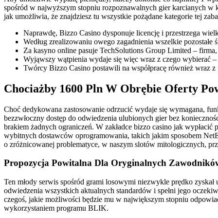
spośród w najwyższym stopniu rozpoznawalnych gier karcianych w ka
jak umożliwia, że znajdziesz tu wszystkie pożądane kategorie tej 
Naprawdę, Bizzo Casino dysponuje licencję i przestrzega wie
Według zrealizowaniu owego zagadnienia wszelkie pozostałe ś
Za kasyno online pasuje TechSolutions Group Limited – firma
Wyjąwszy wątpienia wydaje się więc wraz z czego wybierać – 
Twórcy Bizzo Casino postawili na współpracę również wraz z
Chociażby 1600 Pln W Obrębie Oferty Pow
Choć dedykowana zastosowanie odrzucić wydaje się wymagana, funkcj
bezzwłoczny dostęp do odwiedzenia ulubionych gier bez koniecznośc
brakiem żadnych ograniczeń. W zakładce bizzo casino jak wypłacić p
wybitnych dostawców oprogramowania, takich jakim sposobem NetE
o zróżnicowanej problematyce, w naszym slotów mitologicznych, p
Propozycja Powitalna Dla Oryginalnych Zawodnikó
Ten młody serwis spośród grami losowymi niezwykle prędko zyskał uz
odwiedzenia wszystkich aktualnych standardów i spełni jego oczeki
czegoś, jakie możliwości będzie mu w największym stopniu odpowi
wykorzystaniem programu BLIK.