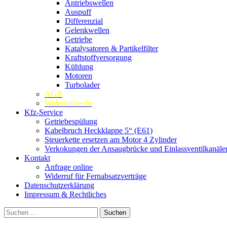
Antriebswellen
Auspuff
Differenzial
Gelenkwellen
Getriebe
Katalysatoren & Partikelfilter
Kraftstoffversorgung
Kühlung
Motoren
Turbolader
AGB
Widerrufsrecht
Kfz-Service
Getriebespülung
Kabelbruch Heckklappe 5“ (E61)
Steuerkette ersetzen am Motor 4 Zylinder
Verkokungen der Ansaugbrücke und Einlassventilkanäle
Kontakt
Anfrage online
Widerruf für Fernabsatzverträge
Datenschutzerklärung
Impressum & Rechtliches
Suchen
nach: