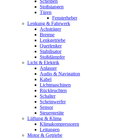
Scheiben
Stoßstangen
Türen
Fensterheber
Lenkung & Fahrwerk
Achsträger
Bremse
Lenkgetriebe
Querlenker
Stabilisator
Stoßdämpfer
Licht & Elektrik
Anlasser
Audio & Navigation
Kabel
Lichtmaschinen
Rückleuchten
Schalter
Scheinwerfer
Sensor
Steuergeräte
Lüftung & Klima
Klimakompressoren
Leitungen
Motor & Getriebe