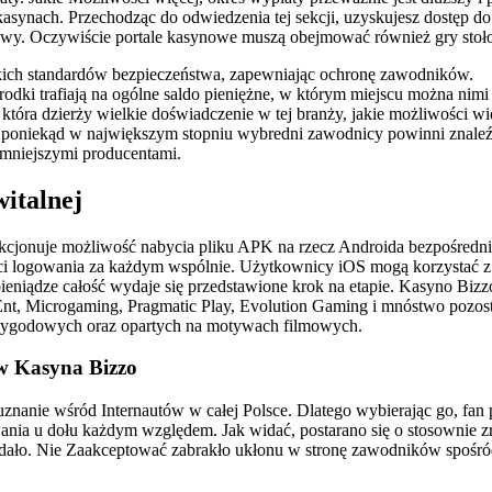
synach. Przechodząc do odwiedzenia tej sekcji, uzyskujesz dostęp do
zabawy. Oczywiście portale kasynowe muszą obejmować również gry stoł
lkich standardów bezpieczeństwa, zapewniając ochronę zawodników.
rodki trafiają na ogólne saldo pieniężne, w którym miejscu można ni
, która dzierży wielkie doświadczenie w tej branży, jakie możliwośc
poniekąd w największym stopniu wybredni zawodnicy powinni znaleźć 
 mniejszymi producentami.
italnej
onuje możliwość nabycia pliku APK na rzecz Androida bezpośrednio w
i logowania za każdym wspólnie. Użytkownicy iOS mogą korzystać z pe
ieniądze całość wydaje się przedstawione krok na etapie. Kasyno Bizzo
nt, Microgaming, Pragmatic Play, Evolution Gaming i mnóstwo pozo
rzygodowych oraz opartych na motywach filmowych.
w Kasyna Bizzo
nanie wśród Internautów w całej Polsce. Dlatego wybierając go, fan 
wania u dołu każdym względem. Jak widać, postarano się o stosownie z
adało. Nie Zaakceptować zabrakło ukłonu w stronę zawodników spośr