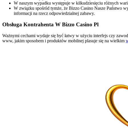
W naszym wypadku występuje w kilkudziesięciu różnych waria
W związku spośród tymże, że Bizzo Casino Nasze Państwo w
informacji na rzecz odpowiedzialnej zabawy.
Obsługa Kontrahenta W Bizzo Casino Pl
Ważnymi cechami wydaje się być łatwy w użyciu interfejs czy zawod
www, jakim sposobem i produktów mobilnej plasuje się na wielkim
w