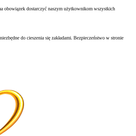
ma obowiązek dostarczyć naszym użytkownikom wszystkich
iezbędne do cieszenia się zakładami. Bezpieczeństwo w stronie