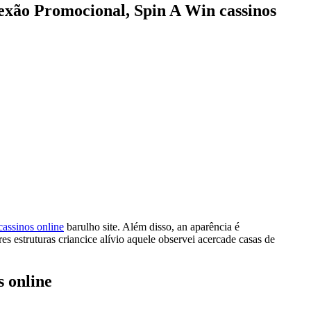
xão Promocional, Spin A Win cassinos
assinos online
barulho site. Além disso, an aparência é
 estruturas criancice alívio aquele observei acercade casas de
s online