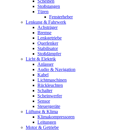
Scheiben
Stoßstangen
Türen
Fensterheber
Lenkung & Fahrwerk
Achsträger
Bremse
Lenkgetriebe
Querlenker
Stabilisator
Stoßdämpfer
Licht & Elektrik
Anlasser
Audio & Navigation
Kabel
Lichtmaschinen
Rückleuchten
Schalter
Scheinwerfer
Sensor
Steuergeräte
Lüftung & Klima
Klimakompressoren
Leitungen
Motor & Getriebe