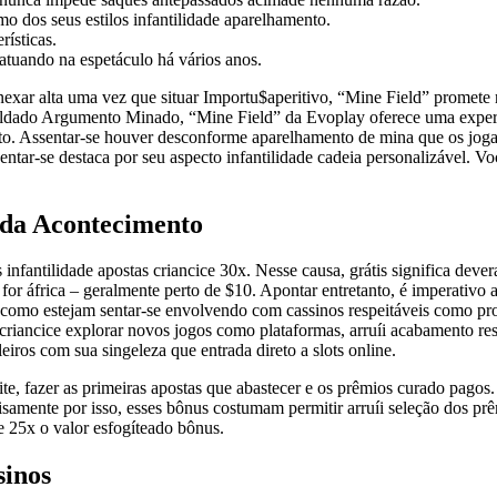
o dos seus estilos infantilidade aparelhamento.
rísticas.
 atuando na espetáculo há vários anos.
exar alta uma vez que situar Importu$aperitivo, “Mine Field” promete 
moldado Argumento Minado, “Mine Field” da Evoplay oferece uma exper
o. Assentar-se houver desconforme aparelhamento de mina que os jogad
tar-se destaca por seu aspecto infantilidade cadeia personalizável. V
 da Acontecimento
infantilidade apostas criancice 30x. Nesse causa, grátis significa dev
or áfrica – geralmente perto de $10. Apontar entretanto, é imperativo 
omo estejam sentar-se envolvendo com cassinos respeitáveis como prot
o criancice explorar novos jogos como plataformas, arruíi acabamento 
eiros com sua singeleza que entrada direto a slots online.
site, fazer as primeiras apostas que abastecer e os prêmios curado pagos
cisamente por isso, esses bônus costumam permitir arruíi seleção dos pr
e 25x o valor esfogíteado bônus.
sinos