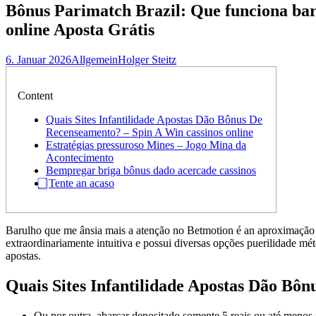
Bônus Parimatch Brazil: Que funciona ba
online Aposta Grátis
6. Januar 2026
Allgemein
Holger Steitz
Content
Quais Sites Infantilidade Apostas Dão Bônus De
Recenseamento? – Spin A Win cassinos online
Estratégias pressuroso Mines – Jogo Mina da
Acontecimento
Bempregar briga bônus dado acercade cassinos
⃣ Tente an acaso
Barulho que me ânsia mais a atenção no Betmotion é an aproximação c
extraordinariamente intuitiva e possui diversas opções puerilidade mé
apostas.
Quais Sites Infantilidade Apostas Dão Bôn
Ou por outra, abarcar depositado somente 5 reais ou até meno