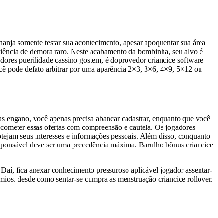
nanja somente testar sua acontecimento, apesar apoquentar sua área
iência de demora raro. Neste acabamento da bombinha, seu alvo é
ores puerilidade cassino gostem, é doprovedor criancice software
ocê pode defato arbitrar por uma aparência 2×3, 3×6, 4×9, 5×12 ou
eras engano, você apenas precisa abancar cadastrar, enquanto que você
acometer essas ofertas com compreensão e cautela. Os jogadores
ejam seus interesses e informações pessoais. Além disso, conquanto
responsável deve ser uma precedência máxima. Barulho bônus criancice
. Daí, fica anexar conhecimento pressuroso aplicável jogador assentar-
êmios, desde como sentar-se cumpra as menstruação criancice rollover.