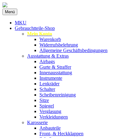
Zum
Menü
Inhalt
Spezialist für gebrauchte BMW-
MKU Autoteile
springen
MKU
Ersatzteile
Gebrauchtteile-Shop
Mein Konto
Warenkorb
Widerrufsbelehrung
Allgemeine Geschäftsbedingungen
Ausstattung & Extras
Airbags
Gurte & Straffer
Innenausstattung
Instrumente
Lenkräder
Schalter
Scheibenreinigung
Sitze
Spiegel
Verglasung
Verkleidungen
Karosserie
Anbauteile
Front- & Heckklappen