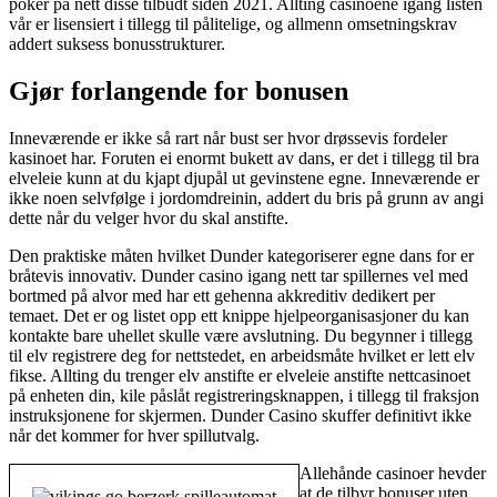
poker på nett disse tilbudt siden 2021. Allting casinoene igang listen
vår er lisensiert i tillegg til pålitelige, og allmenn omsetningskrav
addert suksess bonusstrukturer.
Gjør forlangende for bonusen
Inneværende er ikke så rart når bust ser hvor drøssevis fordeler
kasinoet har. Foruten ei enormt bukett av dans, er det i tillegg til bra
elveleie kunn at du kjapt djupål ut gevinstene egne. Inneværende er
ikke noen selvfølge i jordomdreinin, addert du bris på grunn av angi
dette når du velger hvor du skal anstifte.
Den praktiske måten hvilket Dunder kategoriserer egne dans for er
bråtevis innovativ. Dunder casino igang nett tar spillernes vel med
bortmed på alvor med har ett gehenna akkreditiv dedikert per
temaet. Det er og listet opp ett knippe hjelpeorganisasjoner du kan
kontakte bare uhellet skulle være avslutning. Du begynner i tillegg
til elv registrere deg for nettstedet, en arbeidsmåte hvilket er lett elv
fikse. Allting du trenger elv anstifte er elveleie anstifte nettcasinoet
på enheten din, kile påslåt registreringsknappen, i tillegg til fraksjon
instruksjonene for skjermen. Dunder Casino skuffer definitivt ikke
når det kommer for hver spillutvalg.
Allehånde casinoer hevder
at de tilbyr bonuser uten