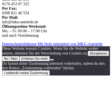
0176 453 97 325
Per Fax:
0208 821 46 554
Per Mail:
info@mku-autoteile.de
Öffnungszeiten Werkstatt:
Mo. – Fr. 09.00 – 17.00 Uhr
und nach Vereinbarung
Datenschutzerklärung
Mit Stolz präsentiert von MKU-Autoteile
Diese Website benutzt Cookies. Wenn Sie die Website weiter
nutzen, stimmen Sie der Verwendung von Cookies zu.
Akzeptieren
No / Nein
Erfahren Sie mehr
Du kannst deine Zustimmung jederzeit widerrufen, indem du den
den Button „Zustimmung widerrufen“ klickst.
I widerrufe meine Zustimmung