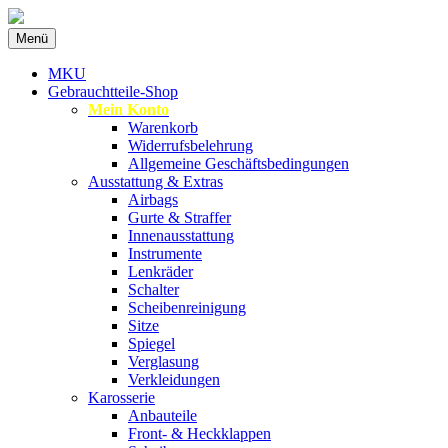
Zum
Menü
Inhalt
Spezialist für gebrauchte BMW-
MKU Autoteile
springen
MKU
Ersatzteile
Gebrauchtteile-Shop
Mein Konto
Warenkorb
Widerrufsbelehrung
Allgemeine Geschäftsbedingungen
Ausstattung & Extras
Airbags
Gurte & Straffer
Innenausstattung
Instrumente
Lenkräder
Schalter
Scheibenreinigung
Sitze
Spiegel
Verglasung
Verkleidungen
Karosserie
Anbauteile
Front- & Heckklappen