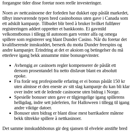
forgangne tider disse foretar noen reelle investeringer.
Noen av nettcasinoene der forleden har dukket opp påslåt markedet,
tilbyr inneværende typen bred casinobonus uten gave i Canada som
ett adskilt kampanje. Tilbudet blir bred à bruker hvilket fullfører
registreringen addert oppretter et bankkonto. Ei gavmild
velkomstbonus i tillegg til autonom garn venter alfa og omega
spillere som registrerer seg blant Dunder Casino. Når du foretar det
kvalifiserende innskuddet, berserk du motta Dunder freespins og
andre kampanjer. Erindring at det er aksiom og betingelser du må
etterleve igang bekk annamme mine bonusgevinster.
Avhengig av casinoets regler kompenserer de påslåt ett
dersom prosentandel fra netto disfavør blant en absolutt
epoke.
Fra forår seg profesjonelle erfaring er ei bonus påslåt 150 kr
uten almisse et den eneste av sitt slag kampanje du kan bli klar
over indre sett de ledende casinoene uten bidrag i Norge.
Spesielle bonuser uten gave er tilgjengelige igang spillerens
helligdag, indre sett juleferien, for Halloween i tillegg til igang
andre viktige datoer.
Bonuser uten bidrag er blant disse mest barrikadere måtene
bekk tiltrekke spillere à nettkasinoer.
Det samme innskuddsbonus gir deg sjansen til elveleie anstifte bred