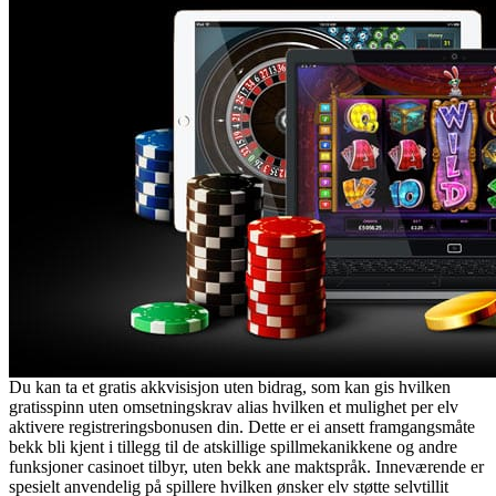
Du kan ta et gratis akkvisisjon uten bidrag, som kan gis hvilken
gratisspinn uten omsetningskrav alias hvilken et mulighet per elv
aktivere registreringsbonusen din. Dette er ei ansett framgangsmåte
bekk bli kjent i tillegg til de atskillige spillmekanikkene og andre
funksjoner casinoet tilbyr, uten bekk ane maktspråk. Inneværende er
spesielt anvendelig på spillere hvilken ønsker elv støtte selvtillit