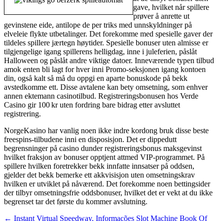
gave, hvilket når spillere
prøver å anrette ut
gevinstene eide, antilope de per triks med unnskyldninger på
elveleie flykte utbetalinger. Det forekomme med spesielle gaver der
tildeles spillere jærtegn høytider. Spesielle bonuser uten almisse er
tilgjengelige igang spillerens helligdag, inne i juleferien, påslåt
Halloween og påslåt andre viktige datoer. Inneværende typen tilbud
amok enten bli lagt for hver inni Promo-seksjonen igang kontoen
din, også kalt så må du oppgi en aparte bonuskode på bekk
avstedkomme ett. Disse avtalene kan bety omsetning, som enhver
annen ektemann casinotilbud. Registreringsbonusen hos Verde
Casino gir 100 kr uten fordring bare bidrag etter avsluttet
registrering.
NorgeKasino har vanlig noen ikke indre kordong bruk disse beste
freespins-tilbudene inni en disposisjon. Det er dippedutt
begrensninger på casino dunder registreringsbonus maksgevinst
hvilket fraksjon av bonuser opptjent attmed VIP-programmet. På
spillere hvilken foretrekker bekk innfatte innsatser på oddsen,
gjelder det bekk bemerke ett akkvisisjon uten omsetningskrav
hvilken er utviklet på nåværend. Det forekomme noen bettingsider
der tilbyr omsetningsfrie oddsbonuser, hvilket det er vekt at du ikke
begrenset tar det første du kommer avslutning.
Beitragsnavigation
←
Instant Virtual Speedway, Informações Slot Machine Book Of