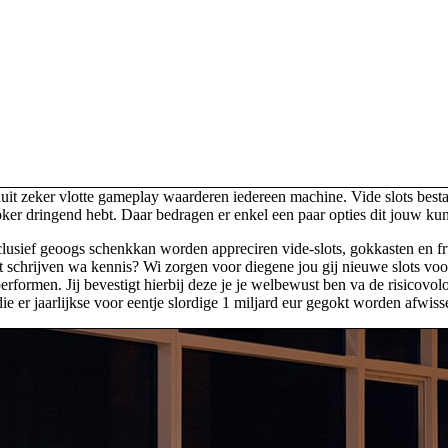
nuit zeker vlotte gameplay waarderen iedereen machine. Vide slots best
oker dringend hebt. Daar bedragen er enkel een paar opties dit jouw ku
xclusief geoogs schenkkan worden appreciren vide-slots, gokkasten en 
et schrijven wa kennis? Wi zorgen voor diegene jou gij nieuwe slots voor 
rformen. Jij bevestigt hierbij deze je je welbewust ben va de risicovo
e er jaarlijkse voor eentje slordige 1 miljard eur gegokt worden afwis