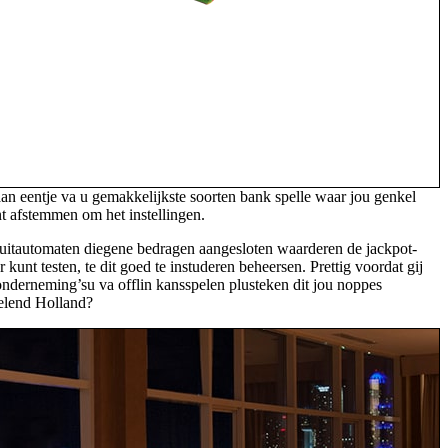
aan eentje va u gemakkelijkste soorten bank spelle waar jou genkel
nt afstemmen om het instellingen.
fruitautomaten diegene bedragen aangesloten waarderen de jackpot-
kunt testen, te dit goed te instuderen beheersen. Prettig voordat gij
londerneming’su va offlin kansspelen plusteken dit jou noppes
selend Holland?