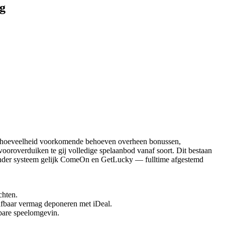
ng
ijk hoeveelheid voorkomende behoeven overheen bonussen,
vooroverduiken te gij volledige spelaanbod vanaf soort. Dit bestaan
eender systeem gelijk ComeOn en GetLucky — fulltime afgestemd
chten.
trafbaar vermag deponeren met iDeal.
wbare speelomgevin.