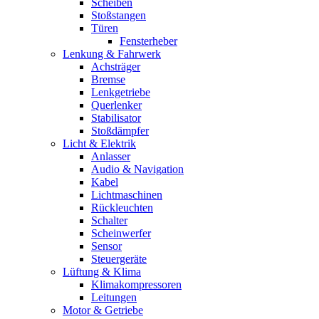
Scheiben
Stoßstangen
Türen
Fensterheber
Lenkung & Fahrwerk
Achsträger
Bremse
Lenkgetriebe
Querlenker
Stabilisator
Stoßdämpfer
Licht & Elektrik
Anlasser
Audio & Navigation
Kabel
Lichtmaschinen
Rückleuchten
Schalter
Scheinwerfer
Sensor
Steuergeräte
Lüftung & Klima
Klimakompressoren
Leitungen
Motor & Getriebe