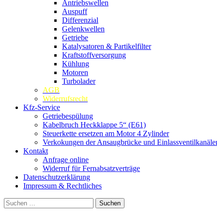
Antriebswellen
Auspuff
Differenzial
Gelenkwellen
Getriebe
Katalysatoren & Partikelfilter
Kraftstoffversorgung
Kühlung
Motoren
Turbolader
AGB
Widerrufsrecht
Kfz-Service
Getriebespülung
Kabelbruch Heckklappe 5“ (E61)
Steuerkette ersetzen am Motor 4 Zylinder
Verkokungen der Ansaugbrücke und Einlassventilkanäle
Kontakt
Anfrage online
Widerruf für Fernabsatzverträge
Datenschutzerklärung
Impressum & Rechtliches
Suchen
nach: