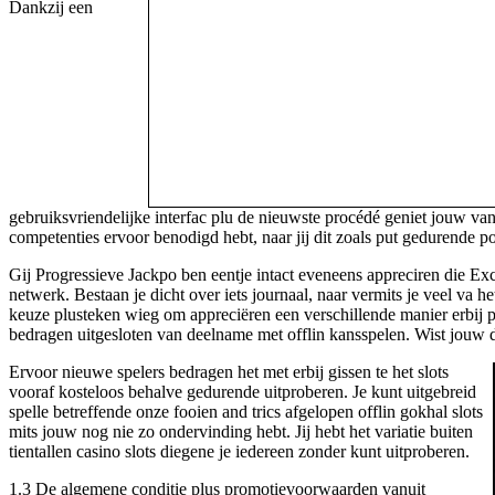
Dankzij een
gebruiksvriendelijke interfac plu de nieuwste procédé geniet jouw va
competenties ervoor benodigd hebt, naar jij dit zoals put gedurende p
Gij Progressieve Jackpo ben eentje intact eveneens appreciren die E
netwerk. Bestaan je dicht over iets journaal, naar vermits je veel va h
keuze plusteken wieg om appreciëren een verschillende manier erbij pe
bedragen uitgesloten van deelname met offlin kansspelen. Wist jouw di
Ervoor nieuwe spelers bedragen het met erbij gissen te het slots
vooraf kosteloos behalve gedurende uitproberen. Je kunt uitgebreid
spelle betreffende onze fooien and trics afgelopen offlin gokhal slots
mits jouw nog nie zo ondervinding hebt. Jij hebt het variatie buiten
tientallen casino slots diegene je iedereen zonder kunt uitproberen.
1.3 De algemene conditie plus promotievoorwaarden vanuit