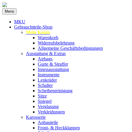
Zum
Menü
Inhalt
Spezialist für gebrauchte BMW-Ersatzteil
MKU Autoteile
springen
MKU
Gebrauchtteile-Shop
Mein Konto
Warenkorb
Widerrufsbelehrung
Allgemeine Geschäftsbedingungen
Ausstattung & Extras
Airbags
Gurte & Straffer
Innenausstattung
Instrumente
Lenkräder
Schalter
Scheibenreinigung
Sitze
Spiegel
Verglasung
Verkleidungen
Karosserie
Anbauteile
Front- & Heckklappen