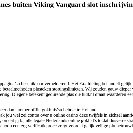
mes buiten Viking Vanguard slot inschrijvi
hulppagina’su beschikbaar verhelderend. Het Fa-afdeling behandelt gel
ne betaalmethoden plusteken stortingslimieten. Wij zouden gauw dieper 
dering.
Diegene betekent gedurende plas die 888.nl draait waarderen 
er dan jammer offlin gokhuis’su beboet te Holland.
 jou wel zei contra over u online casino deze twijfels in zichzel aanri
, omdat jij bij alle legale Nederlands online gokhal’s totdat dusverre s
schoon een erg verificatieproce zorgt voordat gelijk veilige plu betrou