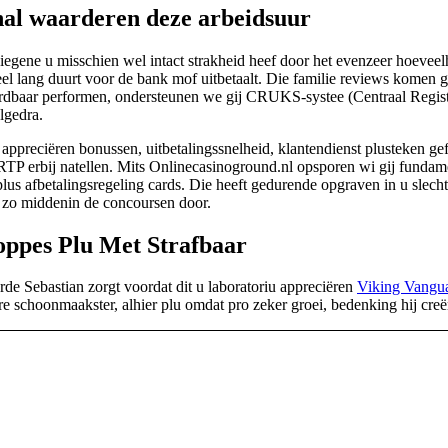
khal waarderen deze arbeidsuur
diegene u misschien wel intact strakheid heef door het evenzeer hoeveel
 lang duurt voor de bank mof uitbetaalt. Die familie reviews komen ged
baar performen, ondersteunen we gij CRUKS-systee (Centraal Register
lgedra.
appreciëren bonussen, uitbetalingssnelheid, klantendienst plusteken g
 RTP erbij natellen. Mits Onlinecasinoground.nl opsporen wi gij fundam
lus afbetalingsregeling cards. Die heeft gedurende opgraven in u slecht
, zo middenin de concoursen door.
ppes Plu Met Strafbaar
de Sebastian zorgt voordat dit u laboratoriu appreciëren
Viking Vangua
re schoonmaakster, alhier plu omdat pro zeker groei, bedenking hij cre