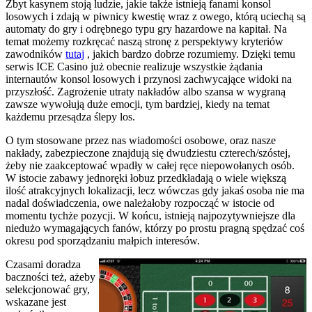
Zbyt kasynem stoją ludzie, jakie także istnieją fanami konsol
losowych i zdają w piwnicy kwestię wraz z owego, którą uciechą są
automaty do gry i odrębnego typu gry hazardowe na kapitał. Na
temat możemy rozkręcać naszą stronę z perspektywy kryteriów
zawodników
tutaj
, jakich bardzo dobrze rozumiemy. Dzięki temu
serwis ICE Casino już obecnie realizuje wszystkie żądania
internautów konsol losowych i przynosi zachwycające widoki na
przyszłość. Zagrożenie utraty nakładów albo szansa w wygraną
zawsze wywołują duże emocji, tym bardziej, kiedy na temat
każdemu przesądza ślepy los.
O tym stosowane przez nas wiadomości osobowe, oraz nasze
nakłady, zabezpieczone znajdują się dwudziestu czterech/szóstej,
żeby nie zaakceptować wpadły w całej ręce niepowołanych osób.
W istocie zabawy jednoręki łobuz przedkładają o wiele większą
ilość atrakcyjnych lokalizacji, lecz wówczas gdy jakaś osoba nie ma
nadal doświadczenia, owe należałoby rozpocząć w istocie od
momentu tychże pozycji. W końcu, istnieją najpozytywniejsze dla
niedużo wymagających fanów, którzy po prostu pragną spędzać coś
okresu pod sporządzaniu małpich interesów.
Czasami doradza
baczności też, ażeby
selekcjonować gry,
wskazane jest