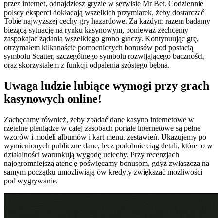
przez internet, odnajdziesz gryzie w serwisie Mr Bet. Codziennie
polscy eksperci dokładają wszelkich przymiarek, żeby dostarczać
Tobie najwyższej cechy gry hazardowe. Za każdym razem badamy
bieżącą sytuację na rynku kasynowym, ponieważ zechcemy
zaspokajać żądania wszelkiego grono graczy. Kontynuując grę,
otrzymałem kilkanaście pomocniczych bonusów pod postacią
symbolu Scatter, szczególnego symbolu rozwijającego baczności,
oraz skorzystałem z funkcji odpalenia szóstego bębna.
Uwaga ludzie lubiące wymogi przy grach
kasynowych online!
Zachęcamy również, żeby zbadać dane kasyno internetowe w
rzetelne pieniądze w całej zasobach portale internetowe są pełne
wzorów i modeli albumów i kart menu. zestawień. Ukazujemy po
wymienionych publiczne dane, lecz podobnie ciąg detali, które to w
działalności warunkują wygodę uciechy. Przy recenzjach
najogromniejszą atencję poświęcamy bonusom, gdyż zwłaszcza na
samym początku umożliwiają ów kredyty zwiększać możliwości
pod wygrywanie.