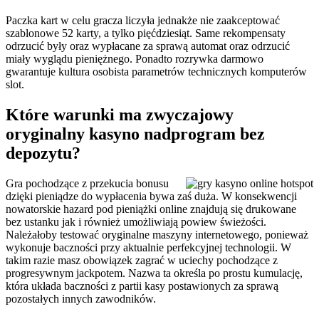
Paczka kart w celu gracza liczyła jednakże nie zaakceptować
szablonowe 52 karty, a tylko pięćdziesiąt. Same rekompensaty
odrzucić były oraz wypłacane za sprawą automat oraz odrzucić
miały wyglądu pieniężnego. Ponadto rozrywka darmowo
gwarantuje kultura osobista parametrów technicznych komputerów
slot.
Które warunki ma zwyczajowy
oryginalny kasyno nadprogram bez
depozytu?
Gra pochodzące z przekucia bonusu
dzięki pieniądze do wypłacenia bywa zaś duża. W konsekwencji
nowatorskie hazard pod pieniążki online znajdują się drukowane
bez ustanku jak i również umożliwiają powiew świeżości.
Należałoby testować oryginalne maszyny internetowego, ponieważ
wykonuje baczności przy aktualnie perfekcyjnej technologii. W
takim razie masz obowiązek zagrać w uciechy pochodzące z
progresywnym jackpotem. Nazwa ta określa po prostu kumulację,
która układa baczności z partii kasy postawionych za sprawą
pozostałych innych zawodników.