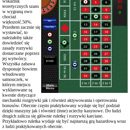
wskaźnik
teoretycznych szans
w wygraną owo
chociaż
większość.50%.
Przedtem zacznie się
wystawiać, to
należałoby także
dowiedzieć się
zasady rozrywki
dostarczane poprzez
jej wytwórcy.
Wszystka zabawa
dysponuje bowiem
wbudowany
samouczek, w
którym miejscu
wyklarowane są
kwestie dotyczące
mechaniki rozgrywki jak i również aktywowania i operowania
bonusów. Obecnie często praktykowany wydaje się być podział
dzięki maszyny jak i również (inne) uciechy kasynowe. Do ludzi
drugich zalicza się głównie ruletkę i rozrywki karciane.
Przykładowo ruletka wydaje się być najstarszą grą hazardową wraz
z ludzi praktykowanych obecnie.