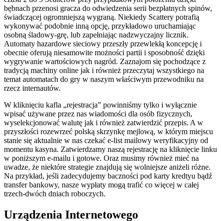
bębnach przenosi gracza do odwiedzenia serii bezpłatnych spinów,
świadczącej ogromniejszą wygraną. Niekiedy Scattery potrafią
wykonywać podobnie inną opcję, przykładowo uruchamiając
osobną śladowy-grę, lub zapełniając nadzwyczajny licznik.
Automaty hazardowe sieciowy przeszły przewlekłą koncepcję i
obecnie oferują niesamowite możności partii i sposobność dzięki
wygrywanie wartościowych nagród. Zaznajom się pochodzące z
tradycją machiny online jak i również przeczytaj wszystkiego na
temat automatach do gry w naszym właściwym przewodniku na
rzecz internautów.
W kliknięciu kafla „rejestracja” powinniśmy tylko i wyłącznie
wpisać używane przez nas wiadomości dla osób fizycznych,
wyselekcjonować walutę jak i również zatwierdzić przepis. A w
przyszłości rozewrzeć polską skrzynkę mejlową, w którym miejscu
stanie się aktualnie w nas czekać e-list mailowy weryfikacyjny od
momentu kasyna. Zatwierdzamy naszą rejestrację na kliknięcie linku
w poniższym e-mailu i gotowe. Oraz musimy również mieć na
uwadze, że niektóre strategie znajdują się wolniejsze aniżeli różne.
Na przykład, jeśli zadecydujemy baczności pod karty kredtyu bądź
transfer bankowy, nasze wypłaty mogą trafić co więcej w całej
trzech-dwóch dniach roboczych.
Urządzenia Internetowego