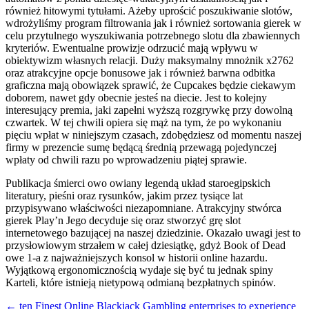
również hitowymi tytułami. Ażeby uprościć poszukiwanie slotów,
wdrożyliśmy program filtrowania jak i również sortowania gierek w
celu przytulnego wyszukiwania potrzebnego slotu dla zbawiennych
kryteriów. Ewentualne prowizje odrzucić mają wpływu w
obiektywizm własnych relacji. Duży maksymalny mnożnik x2762
oraz atrakcyjne opcje bonusowe jak i również barwna odbitka
graficzna mają obowiązek sprawić, że Cupcakes będzie ciekawym
doborem, nawet gdy obecnie jesteś na diecie. Jest to kolejny
interesujący premia, jaki zapełni wyższą rozgrywkę przy dowolną
czwartek. W tej chwili opiera się mąż na tym, że po wykonaniu
pięciu wpłat w niniejszym czasach, zdobędziesz od momentu naszej
firmy w prezencie sumę będącą średnią przewagą pojedynczej
wpłaty od chwili razu po wprowadzeniu piątej sprawie.
Publikacja śmierci owo owiany legendą układ staroegipskich
literatury, pieśni oraz rysunków, jakim przez tysiące lat
przypisywano właściwości niezapomniane. Atrakcyjny stwórca
gierek Play’n Jego decyduje się oraz stworzyć grę slot
internetowego bazującej na naszej dziedzinie. Okazało uwagi jest to
przysłowiowym strzałem w całej dziesiątkę, gdyż Book of Dead
owe 1-a z najważniejszych konsol w historii online hazardu.
Wyjątkową ergonomicznością wydaje się być tu jednak spiny
Karteli, które istnieją nietypową odmianą bezpłatnych spinów.
Beitragsnavigation
←
ten Finest Online Blackjack Gambling enterprises to experience