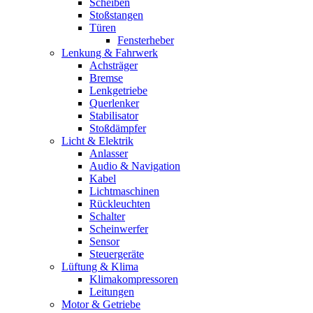
Scheiben
Stoßstangen
Türen
Fensterheber
Lenkung & Fahrwerk
Achsträger
Bremse
Lenkgetriebe
Querlenker
Stabilisator
Stoßdämpfer
Licht & Elektrik
Anlasser
Audio & Navigation
Kabel
Lichtmaschinen
Rückleuchten
Schalter
Scheinwerfer
Sensor
Steuergeräte
Lüftung & Klima
Klimakompressoren
Leitungen
Motor & Getriebe