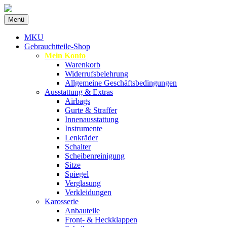
Zum
Menü
Inhalt
Spezialist für gebrauchte BMW-
MKU Autoteile
springen
MKU
Ersatzteile
Gebrauchtteile-Shop
Mein Konto
Warenkorb
Widerrufsbelehrung
Allgemeine Geschäftsbedingungen
Ausstattung & Extras
Airbags
Gurte & Straffer
Innenausstattung
Instrumente
Lenkräder
Schalter
Scheibenreinigung
Sitze
Spiegel
Verglasung
Verkleidungen
Karosserie
Anbauteile
Front- & Heckklappen