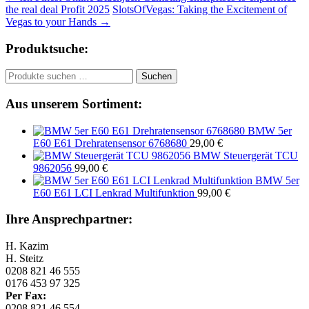
the real deal Profit 2025
SlotsOfVegas: Taking the Excitement of
Vegas to your Hands
→
Produktsuche:
Suchen
Suchen
nach:
Aus unserem Sortiment:
BMW 5er
E60 E61 Drehratensensor 6768680
29,00
€
BMW Steuergerät TCU
9862056
99,00
€
BMW 5er
E60 E61 LCI Lenkrad Multifunktion
99,00
€
Ihre Ansprechpartner:
H. Kazim
H. Steitz
0208 821 46 555
0176 453 97 325
Per Fax:
0208 821 46 554