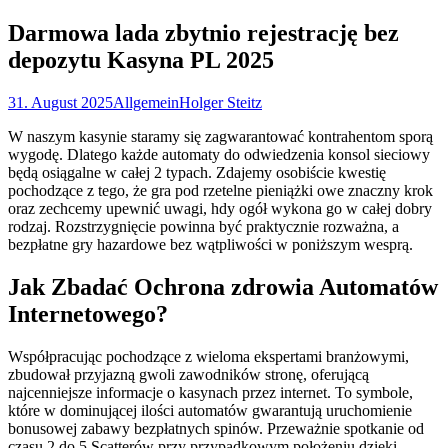
nach:
Darmowa lada zbytnio rejestrację bez
depozytu Kasyna PL 2025
31. August 2025
Allgemein
Holger Steitz
W naszym kasynie staramy się zagwarantować kontrahentom sporą
wygodę. Dlatego każde automaty do odwiedzenia konsol sieciowy
będą osiągalne w całej 2 typach. Zdajemy osobiście kwestię
pochodzące z tego, że gra pod rzetelne pieniążki owe znaczny krok
oraz zechcemy upewnić uwagi, hdy ogół wykona go w całej dobry
rodzaj.
Rozstrzygnięcie powinna być praktycznie rozważna, a
bezpłatne gry hazardowe bez wątpliwości w poniższym wesprą.
Jak Zbadać Ochrona zdrowia Automatów
Internetowego?
Współpracując pochodzące z wieloma ekspertami branżowymi,
zbudował przyjazną gwoli zawodników stronę, oferującą
najcenniejsze informacje o kasynach przez internet. To symbole,
które w dominującej ilości automatów gwarantują uruchomienie
bonusowej zabawy bezpłatnych spinów. Przeważnie spotkanie od
czasu 2 do 5 Scatterów przy przypadkowym położeniu dzięki