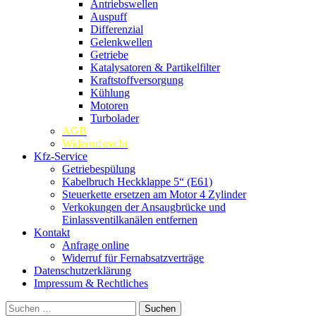
Antriebswellen
Auspuff
Differenzial
Gelenkwellen
Getriebe
Katalysatoren & Partikelfilter
Kraftstoffversorgung
Kühlung
Motoren
Turbolader
AGB
Widerrufsrecht
Kfz-Service
Getriebespülung
Kabelbruch Heckklappe 5“ (E61)
Steuerkette ersetzen am Motor 4 Zylinder
Verkokungen der Ansaugbrücke und
Einlassventilkanälen entfernen
Kontakt
Anfrage online
Widerruf für Fernabsatzverträge
Datenschutzerklärung
Impressum & Rechtliches
Suchen