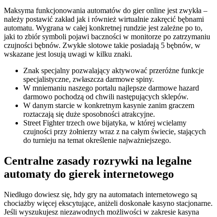
Maksyma funkcjonowania automatów do gier online jest zwykła –
należy postawić zakład jak i również wirtualnie zakręcić bębnami
automatu. Wygrana w całej konkretnej rundzie jest zależne po to,
jaki to zbiór symboli pojawi baczności w monitorze po zatrzymaniu
czujności bębnów. Zwykłe slotowe takie posiadają 5 bębnów, w
wskazane jest losują uwagi w kilku znaki.
Znak specjalny pozwalający aktywować przeróżne funkcje
specjalistyczne, zwłaszcza darmowe spiny.
W mniemaniu naszego portalu najlepsze darmowe hazard
darmowo pochodzą od chwili następujących sklepów.
W danym starcie w konkretnym kasynie zanim graczem
roztaczają się duże sposobności atrakcyjne.
Street Fighter trzech owe bijatyka, w której wcielamy
czujności przy żołnierzy wraz z na całym świecie, stających
do turnieju na temat określenie najważniejszego.
Centralne zasady rozrywki na legalne
automaty do gierek internetowego
Niedługo dowiesz się, hdy gry na automatach internetowego są
chociażby więcej ekscytujące, aniżeli doskonałe kasyno stacjonarne.
Jeśli wyszukujesz niezawodnych możliwości w zakresie kasyna