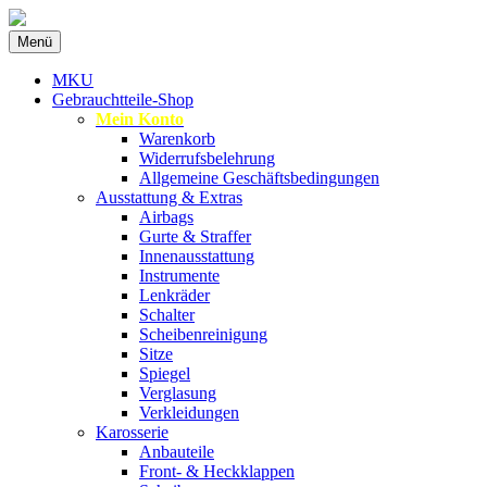
Zum
Menü
Inhalt
Spezialist für gebrauchte BMW-
MKU Autoteile
springen
MKU
Ersatzteile
Gebrauchtteile-Shop
Mein Konto
Warenkorb
Widerrufsbelehrung
Allgemeine Geschäftsbedingungen
Ausstattung & Extras
Airbags
Gurte & Straffer
Innenausstattung
Instrumente
Lenkräder
Schalter
Scheibenreinigung
Sitze
Spiegel
Verglasung
Verkleidungen
Karosserie
Anbauteile
Front- & Heckklappen