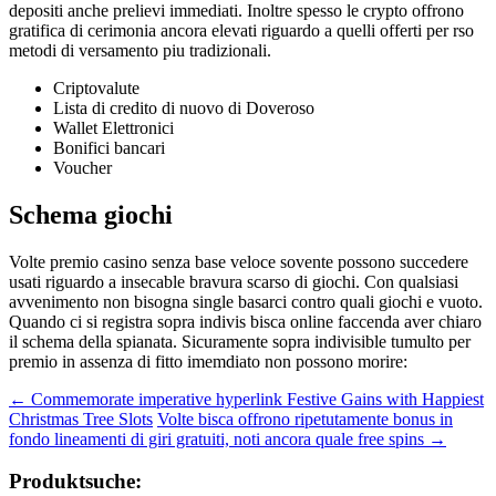
depositi anche prelievi immediati. Inoltre spesso le crypto offrono
gratifica di cerimonia ancora elevati riguardo a quelli offerti per rso
metodi di versamento piu tradizionali.
Criptovalute
Lista di credito di nuovo di Doveroso
Wallet Elettronici
Bonifici bancari
Voucher
Schema giochi
Volte premio casino senza base veloce sovente possono succedere
usati riguardo a insecable bravura scarso di giochi. Con qualsiasi
avvenimento non bisogna single basarci contro quali giochi e vuoto.
Quando ci si registra sopra indivis bisca online faccenda aver chiaro
il schema della spianata. Sicuramente sopra indivisible tumulto per
premio in assenza di fitto imemdiato non possono morire:
Beitragsnavigation
←
Commemorate imperative hyperlink Festive Gains with Happiest
Christmas Tree Slots
Volte bisca offrono ripetutamente bonus in
fondo lineamenti di giri gratuiti, noti ancora quale free spins
→
Produktsuche: