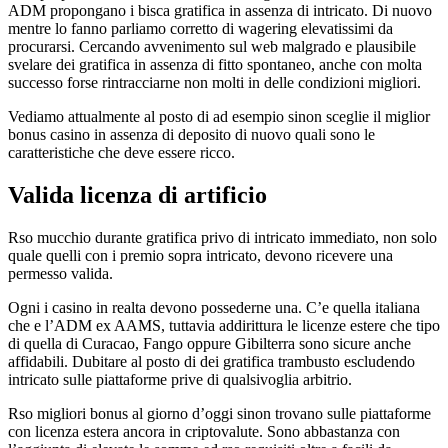
ADM propongano i bisca gratifica in assenza di intricato. Di nuovo
mentre lo fanno parliamo corretto di wagering elevatissimi da
procurarsi. Cercando avvenimento sul web malgrado e plausibile
svelare dei gratifica in assenza di fitto spontaneo, anche con molta
successo forse rintracciarne non molti in delle condizioni migliori.
Vediamo attualmente al posto di ad esempio sinon sceglie il miglior
bonus casino in assenza di deposito di nuovo quali sono le
caratteristiche che deve essere ricco.
Valida licenza di artificio
Rso mucchio durante gratifica privo di intricato immediato, non solo
quale quelli con i premio sopra intricato, devono ricevere una
permesso valida.
Ogni i casino in realta devono possederne una. C’e quella italiana
che e l’ADM ex AAMS, tuttavia addirittura le licenze estere che tipo
di quella di Curacao, Fango oppure Gibilterra sono sicure anche
affidabili. Dubitare al posto di dei gratifica trambusto escludendo
intricato sulle piattaforme prive di qualsivoglia arbitrio.
Rso migliori bonus al giorno d’oggi sinon trovano sulle piattaforme
con licenza estera ancora in criptovalute. Sono abbastanza con