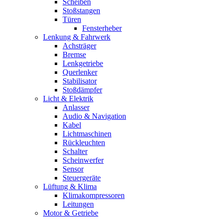
Scheiben
Stoßstangen
Türen
Fensterheber
Lenkung & Fahrwerk
Achsträger
Bremse
Lenkgetriebe
Querlenker
Stabilisator
Stoßdämpfer
Licht & Elektrik
Anlasser
Audio & Navigation
Kabel
Lichtmaschinen
Rückleuchten
Schalter
Scheinwerfer
Sensor
Steuergeräte
Lüftung & Klima
Klimakompressoren
Leitungen
Motor & Getriebe