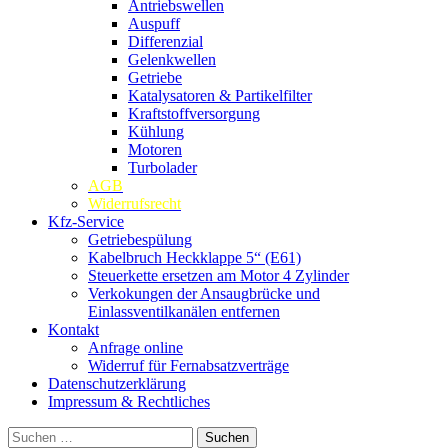
Antriebswellen
Auspuff
Differenzial
Gelenkwellen
Getriebe
Katalysatoren & Partikelfilter
Kraftstoffversorgung
Kühlung
Motoren
Turbolader
AGB
Widerrufsrecht
Kfz-Service
Getriebespülung
Kabelbruch Heckklappe 5“ (E61)
Steuerkette ersetzen am Motor 4 Zylinder
Verkokungen der Ansaugbrücke und
Einlassventilkanälen entfernen
Kontakt
Anfrage online
Widerruf für Fernabsatzverträge
Datenschutzerklärung
Impressum & Rechtliches
Suchen