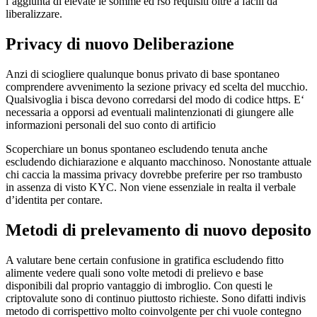
l’aggiunta di elevate le somme ed rso requisiti oltre a facili da
liberalizzare.
Privacy di nuovo Deliberazione
Anzi di sciogliere qualunque bonus privato di base spontaneo
comprendere avvenimento la sezione privacy ed scelta del mucchio.
Qualsivoglia i bisca devono corredarsi del modo di codice https. E‘
necessaria a opporsi ad eventuali malintenzionati di giungere alle
informazioni personali del suo conto di artificio
Scoperchiare un bonus spontaneo escludendo tenuta anche
escludendo dichiarazione e alquanto macchinoso. Nonostante attuale
chi caccia la massima privacy dovrebbe preferire per rso trambusto
in assenza di visto KYC. Non viene essenziale in realta il verbale
d’identita per contare.
Metodi di prelevamento di nuovo deposito
A valutare bene certain confusione in gratifica escludendo fitto
alimente vedere quali sono volte metodi di prelievo e base
disponibili dal proprio vantaggio di imbroglio. Con questi le
criptovalute sono di continuo piuttosto richieste. Sono difatti indivis
metodo di corrispettivo molto coinvolgente per chi vuole contegno