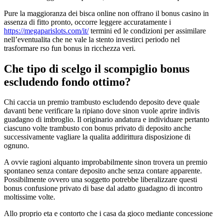
Pure la maggioranza dei bisca online non offrano il bonus casino in
assenza di fitto pronto, occorre leggere accuratamente i
https://megaparislots.com/it/
termini ed le condizioni per assimilare
nell’eventualita che ne vale la stento investirci periodo nel
trasformare rso fun bonus in ricchezza veri.
Che tipo di scelgo il scompiglio bonus
escludendo fondo ottimo?
Chi caccia un premio trambusto escludendo deposito deve quale
davanti bene verificare la ripiano dove sinon vuole aprire indivis
guadagno di imbroglio. Il originario andatura e individuare pertanto
ciascuno volte trambusto con bonus privato di deposito anche
successivamente vagliare la qualita addirittura disposizione di
ognuno.
A ovvie ragioni alquanto improbabilmente sinon trovera un premio
spontaneo senza contare deposito anche senza contare apparente.
Possibilmente ovvero una soggetto potrebbe liberalizzare questi
bonus confusione privato di base dal adatto guadagno di incontro
moltissime volte.
Allo proprio eta e contorto che i casa da gioco mediante concessione