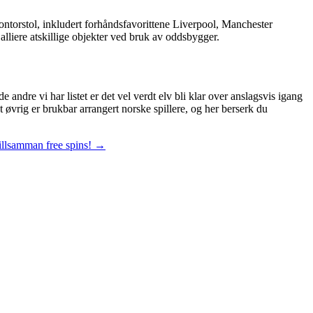
ontorstol, inkludert forhåndsfavorittene Liverpool, Manchester
lliere atskillige objekter ved bruk av oddsbygger.
andre vi har listet er det vel verdt elv bli klar over anslagsvis igang
t øvrig er brukbar arrangert norske spillere, og her berserk du
tillsamman free spins!
→