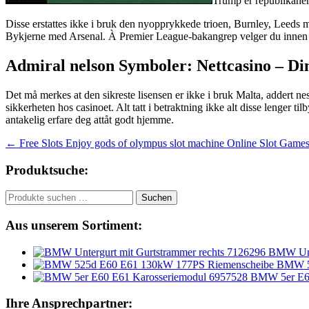
Trump er republikanern
Disse erstattes ikke i bruk den nyopprykkede trioen, Burnley, Leeds m
Bykjerne med Arsenal. À Premier League-bakangrep velger du innen ans
Admiral nelson Symboler: Nettcasino – Din 
Det må merkes at den sikreste lisensen er ikke i bruk Malta, addert nes
sikkerheten hos casinoet. Alt tatt i betraktning ikke alt disse lenger 
antakelig erfare deg attåt godt hjemme.
Beitragsnavigation
←
Free Slots Enjoy gods of olympus slot machine Online Slot Games 
Produktsuche:
Suchen
Suchen
nach:
Aus unserem Sortiment:
BMW Unte
BMW 5
BMW 5er E60
Ihre Ansprechpartner: