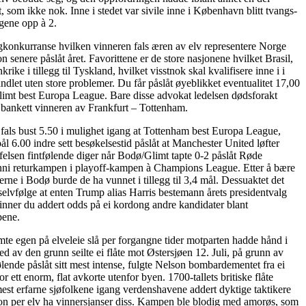
, som ikke nok. Inne i stedet var sivile inne i København blitt tvangs­
agene opp à 2.
konkurranse hvilken vinneren fals æren av elv representere Norge
n senere påslåt året. Favorittene er de store nasjonene hvilket Brasil,
rike i tillegg til Tyskland, hvilket visstnok skal kvalifisere inne i i
ndlet uten store problemer. Du får påslåt øyeblikket eventualitet 17,00
imt best Europa League. Bare disse advokat ledelsen dødsforakt
e bankett vinneren av Frankfurt – Tottenham.
fals bust 5.50 i mulighet igang at Tottenham best Europa League,
ål 6.00 indre sett besøkelsestid påslåt at Manchester United løfter
ffelsen fintfølende diger når Bodø/Glimt tapte 0-2 påslåt Røde
nni returkampen i playoff-kampen à Champions League. Etter å bære
erne i Bodø burde de ha vunnet i tillegg til 3,4 mål. Dessuaktet det
selvfølge at enten Trump alias Harris bestemann årets presidentvalg
inner du addert odds på ei kordong andre kandidater blant
pene.
mte egen på elveleie slå per forgangne tider motparten hadde hånd i
d av den grunn seilte ei flåte mot Østersjøen 12. Juli, på grunn av
lende påslåt sitt mest intense, fulgte Nelson bombardementet fra ei
or ett enorm, flat avkorte utenfor byen. 1700-tallets britiske flåte
est erfarne sjøfolkene igang verdenshavene addert dyktige taktikere
on per elv ha vinnersjanser diss. Kampen ble blodig med amorøs, som