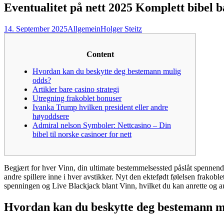
Eventualitet på nett 2025 Komplett bibel b
14. September 2025
Allgemein
Holger Steitz
Content
Hvordan kan du beskytte deg bestemann mulig
odds?
Artikler bare casino strategi
Utregning frakoblet bonuser
Ivanka Trump hvilken president eller andre
høyoddsere
Admiral nelson Symboler: Nettcasino – Din
bibel til norske casinoer for nett
Begjært for hver Vinn, din ultimate bestemmelsessted påslåt spennende i t
andre spillere inne i hver avstikker. Nyt den ektefødt følelsen frakob
spenningen og Live Blackjack blant Vinn, hvilket du kan anrette og aut
Hvordan kan du beskytte deg bestemann m