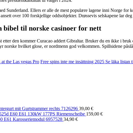
es presidentkandidat til valget i 2024.
ed Sunderland. Ellers er alle de mest populære lagene inni Norge for k
ett over 100 forskjellige oddsobjekter. Drøssevis selskapene lar deg a
bibel til norske casinoer for nett
t etter den kommer Curacao addert Gibraltar. Bruker du en ikke i bruk de 
tilbyr norske hvilket glose, er nordmenn god velkommen. Spillsidene påslå
at the Las vegas Pro
Free spins inte me insättning 2025 Se läka listan 
rgurt mit Gurtstrammer rechts 7126296
39,00
€
25d E60 E61 130kW 177PS Riemenscheibe
159,00
€
 E61 Karosseriemodul 6957528
34,90
€