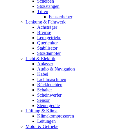
Scheiben
Stoßstangen
Türen
Fensterheber
Lenkung & Fahrwerk
Achsträger
Bremse
Lenkgetriebe
Querlenker
Stabilisator
Stoßdämpfer
Licht & Elektrik
Anlasser
Audio & Navigation
Kabel
Lichtmaschinen
Rückleuchten
Schalter
Scheinwerfer
Sensor
Steuergeräte
Lüftung & Klima
Klimakompressoren
Leitungen
Motor & Getriebe