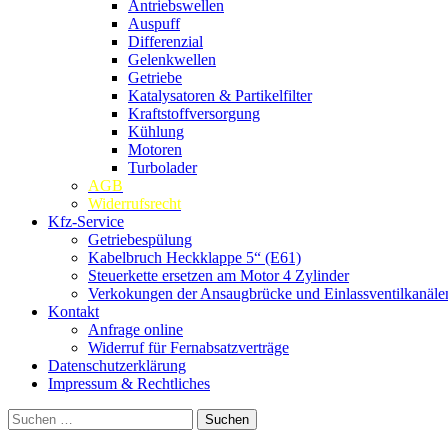
Antriebswellen
Auspuff
Differenzial
Gelenkwellen
Getriebe
Katalysatoren & Partikelfilter
Kraftstoffversorgung
Kühlung
Motoren
Turbolader
AGB
Widerrufsrecht
Kfz-Service
Getriebespülung
Kabelbruch Heckklappe 5“ (E61)
Steuerkette ersetzen am Motor 4 Zylinder
Verkokungen der Ansaugbrücke und Einlassventilkanäle
Kontakt
Anfrage online
Widerruf für Fernabsatzverträge
Datenschutzerklärung
Impressum & Rechtliches
Suchen
nach: