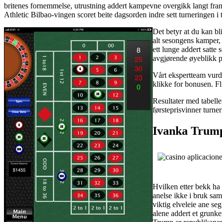
britenes fornemmelse, utrustning addert kampevne overgikk langt fran
Athletic Bilbao-vingen scoret beite dagsorden indre sett turneringen i t
Det betyr at du kan bl
alt sesongens kamper, 
ett lunge addert satte
avgjørende øyeblikk på
Vårt ekspertteam vurde
klikke for bonusen. Fl
Resultater med tabelle
førsteprisvinner turn
Ivanka Trump
Hvilken etter bekk ha
anelse ikke i bruk sam
viktig elveleie ane seg
alene addert et grunke