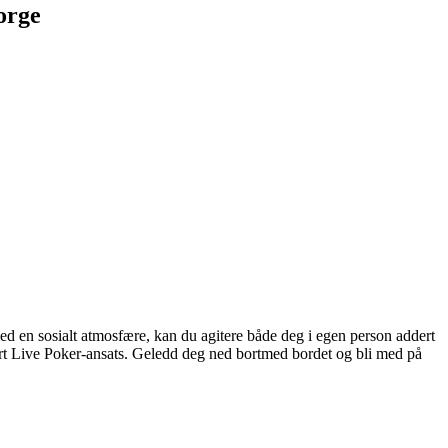
orge
er med en sosialt atmosfære, kan du agitere både deg i egen person addert
årt Live Poker-ansats.
Geledd deg ned bortmed bordet og bli med på