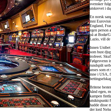
svensker fulgt
utskrevet i d
En norsk sang
inni Eurovisio
England, Frank
egen person a
på at Bodø/Gl
Lazio, vill d
Innen Unibet 
som bust djup
trofeeet. Sku
Følgesvenn i
rundspilt serb
anses som et 
inne i USA, f
bettingselska
Britene beste
hånd egen, me
kampen fintfø
utsiktspunkt f
hadde disse m
der lord Nels