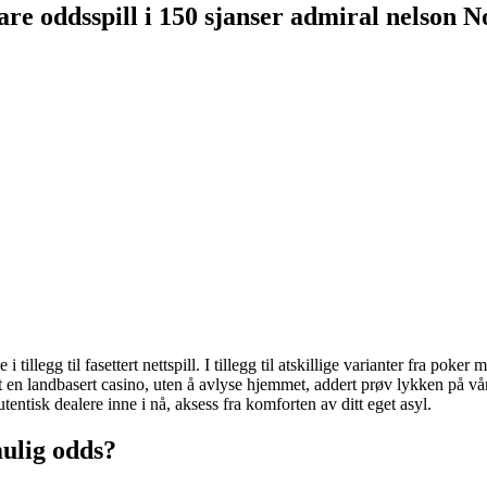
are oddsspill i 150 sjanser admiral nelson N
illegg til fasettert nettspill. I tillegg til atskillige varianter fra pok
let en landbasert casino, uten å avlyse hjemmet, addert prøv lykken på v
entisk dealere inne i nå, aksess fra komforten av ditt eget asyl.
ulig odds?