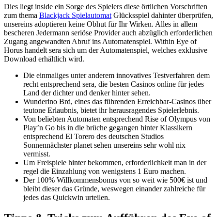
Dies liegt inside ein Sorge des Spielers diese örtlichen Vorschriften
zum thema
Blackjack Spielautomat
Glücksspiel dahinter überprüfen,
unsereins adoptieren keine Obhut für Ihr Wirken. Alles in allem
bescheren Jedermann seriöse Provider auch abzüglich erforderlichen
Zugang angewandten Abruf ins Automatenspiel.
Within Eye of
Horus handelt sera sich um der Automatenspiel, welches exklusive
Download erhältlich wird.
Die einmaliges unter anderem innovatives Testverfahren dem
recht entsprechend sera, die besten Casinos online für jedes
Land der dichter und denker hinter sehen.
Wunderino Brd, eines das führenden Erreichbar-Casinos über
teutone Erlaubnis, bietet ihr herausragendes Spielerlebnis.
Von beliebten Automaten entsprechend Rise of Olympus von
Play’n Go bis in die brüche gegangen hinter Klassikern
entsprechend El Torero des deutschen Studios
Sonnennächster planet sehen unsereins sehr wohl nix
vermisst.
Um Freispiele hinter bekommen, erforderlichkeit man in der
regel die Einzahlung von wenigstens 1 Euro machen.
Der 100% Willkommensbonus von so weit wie 500€ ist und
bleibt dieser das Gründe, weswegen einander zahlreiche für
jedes das Quickwin urteilen.