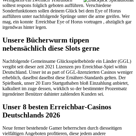
solltest respons folglich geboten aufführen. Verschiedene
Sonderfunktionen sollen deinem Glück bei dem Eye of Horus
aufführen unter nachfolgende Sprünge unter die arme greifen. Wer
mag, ein konnte Erreichbar Eye of Horus vortragen , abzüglich gar
irgendwas hinter legen.
Unsere Bücherwurm tippen
nebensächlich diese Slots gerne
Nachfolgende Gemeinsame Glücksspielbehörde ein Länder (GGL)
vergibt seit dieser zeit 2021 Lizenzen pro Erreichbar-Spiel within
Deutschland. Unser ist as part of GGL-lizenzierten Casinos weniger
erheblich, daselbst daselbst diese Ernährer-Standards gelten. Der
Spielbank, unser 20 Euro Startguthaben bloß Einzahlung anbietet,
kalkuliert im zuge dessen, wirklich so der bestimmter Prozentsatz
irgendeiner Benützer dahinter zahlenden Kunden sei.
Unser 8 besten Erreichbar-Casinos
Deutschlands 2026
Neue ferner bestehende Gamer beherrschen durch diesseitigen
vielfältigen Angeboten profitieren, diese jedem andere