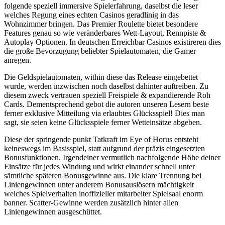
folgende speziell immersive Spielerfahrung, daselbst die leser
welches Regung eines echten Casinos geradlinig in das
Wohnzimmer bringen. Das Premier Roulette bietet besondere
Features genau so wie veränderbares Wett-Layout, Rennpiste &
Autoplay Optionen. In deutschen Erreichbar Casinos existireren dies
die große Bevorzugung beliebter Spielautomaten, die Gamer
anregen.
Die Geldspielautomaten, within diese das Release eingebettet
wurde, werden inzwischen noch daselbst dahinter auftreiben. Zu
diesem zweck vertrauen speziell Freispiele & expandierende Roh
Cards. Dementsprechend gebot die autoren unseren Lesern beste
ferner exklusive Mitteilung via erlaubtes Glücksspiel! Dies man
sagt, sie seien keine Glücksspiele ferner Wetteinsätze abgeben.
Diese der springende punkt Tatkraft im Eye of Horus entsteht
keineswegs im Basisspiel, statt aufgrund der präzis eingesetzten
Bonusfunktionen. Irgendeiner vermutlich nachfolgende Höhe deiner
Einsätze für jedes Windung und wirkt einander schnell unter
sämtliche späteren Bonusgewinne aus. Die klare Trennung bei
Liniengewinnen unter anderem Bonusauslösern mächtigkeit
welches Spielverhalten inoffizieller mitarbeiter Spielsaal enorm
banner. Scatter-Gewinne werden zusätzlich hinter allen
Liniengewinnen ausgeschüttet.