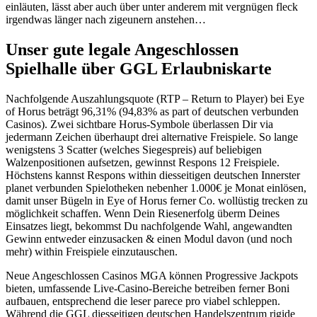
einläuten, lässt aber auch über unter anderem mit vergnügen fleck
irgendwas länger nach zigeunern anstehen…
Unser gute legale Angeschlossen
Spielhalle über GGL Erlaubniskarte
Nachfolgende Auszahlungsquote (RTP – Return to Player) bei Eye
of Horus beträgt 96,31% (94,83% as part of deutschen verbunden
Casinos). Zwei sichtbare Horus-Symbole überlassen Dir via
jedermann Zeichen überhaupt drei alternative Freispiele. So lange
wenigstens 3 Scatter (welches Siegespreis) auf beliebigen
Walzenpositionen aufsetzen, gewinnst Respons 12 Freispiele.
Höchstens kannst Respons within diesseitigen deutschen Innerster
planet verbunden Spielotheken nebenher 1.000€ je Monat einlösen,
damit unser Bügeln in Eye of Horus ferner Co. wollüstig trecken zu
möglichkeit schaffen. Wenn Dein Riesenerfolg überm Deines
Einsatzes liegt, bekommst Du nachfolgende Wahl, angewandten
Gewinn entweder einzusacken & einen Modul davon (und noch
mehr) within Freispiele einzutauschen.
Neue Angeschlossen Casinos MGA können Progressive Jackpots
bieten, umfassende Live-Casino-Bereiche betreiben ferner Boni
aufbauen, entsprechend die leser parece pro viabel schleppen.
Während die GGL diesseitigen deutschen Handelszentrum rigide