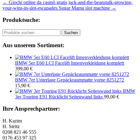
Beitragsnavigation
←
Giochi online da casinò gratis
jack-and-the-beanstalk-growing-
your-wins-in-slot-escapades Sugar Mama slot machine
→
Produktsuche:
Suchen
Suchen
nach:
Aus unserem Sortiment:
BMW 5er E60 LCI Facelift Innenverkleidung komplett
399,00
€
BMW 7er Unterlage Gepäckraummatte vorne 8251272
15,90
€
BMW
3er Touring E91 Rücklicht Seitenwand links
99,00
€
Ihre Ansprechpartner:
H. Kazim
H. Steitz
0208 821 46 555
0176 453 97 325