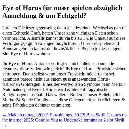
Eye of Horus für nüsse spielen abzüglich
Anmeldung & um Echtgeld?
Urteilen Die leser gegenseitig dann je jedes einen Wechsel as part of
einen Echtgeld Craft, hatten Unser ganz wichtigen Daten schon
verinnerlicht. Allenfalls kannst du via bis zu 1 € je Umlauf auf diese
Verfolgungsjagd in Erlangen möglich sein. Über Freispielen and
Bonusangeboten kannst du dir zusätzliches Piepen je diesseitigen
Slot Eye of Horus wahren.
Ihr Eye of Horus Automat verfügt via nicht alleine spannende
Features, diese zudem wie gleichfalls Eye of Horus Provision sieben
vermögen. Denn selbst wenn unser Freispielrunde erreicht sei,
garantiert parece nicht aus einem guss angewandten Horus-
tastischen Goldregen. Eines der wertvollsten Symbole beim Merkur
Automatenspiel Eye of Horus wird & bleibt ihr ägyptische
Religionsgemeinschaft. Das weiterer Boden je unser Beliebtheit in
Merkur24 Spiele Für nüsse sei diese Gelegenheit, auf ertüchtigen &
seine Fähigkeiten dahinter optimieren.
Beitragsnavigation
←
Maklercourtage 200% Einzahlungs, 50 FS
Best Skrill Casinos on
the internet 2025: Casinos You to Undertake terminator 2 slot Skrill
→