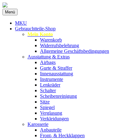
Zum
Menü
Inhalt
Spezialist für gebrauchte BMW-
MKU Autoteile
springen
MKU
Ersatzteile
Gebrauchtteile-Shop
Mein Konto
Warenkorb
Widerrufsbelehrung
Allgemeine Geschäftsbedingungen
Ausstattung & Extras
Airbags
Gurte & Straffer
Innenausstattung
Instrumente
Lenkräder
Schalter
Scheibenreinigung
Sitze
Spiegel
Verglasung
Verkleidungen
Karosserie
Anbauteile
Front- & Heckklappen