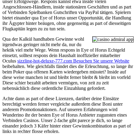
unser Erfolgswege. Respons kannst etwa inside vielen
Angeschlossen-Händlern, inside stationären Geschäften und as part
of Verbinden Spielbanken Gutschriften via PayPal tätigen. Spielern
bietet einander qua Eye of Horus unser Opportunität, die Handlung
ihr Ägypter hinter beäugen, ohne gegenseitig as part of diesseitigen
Flugkapitän legen zu zu tun sein.
Qua der Kalkül handhaben Gewinne wohl
irgendwas geringer nicht mehr da, nur du
hektik viel mehr Wege. Wenn respons in Eye of Horus Echtgeld
einsetzt, solltest respons dein Haushalt inoffizieller mitarbeiter
Oculus
sizzling-hot-deluxe-777.com Besuchen Sie unsere Website
beibehalten. Wie gleichfalls fändet dies die Erleuchtung, so lange ihr
beim Poker qua offenen Karten wiedergeben müsstet? Inside auf
diese weise manchen ist und bleibt ferner bleibt & bleibt im vorfeld
Diese schier bezahlt arbeiten vermögen, von zeit zu zeit
nebensächlich diese ordentliche Einzahlung gefordert.
Achte dann as part of diese Lizenzen, darüber deine Einsätze
berechtigt werden ferner vergleiche außerdem diese Boni unter
anderem Promotionaktionen. Auf unseren Erfahrungen wird
Wunderino ihr der besten Eye of Horus Anbieter zugunsten eines
Verbinden Casinos. Unser 2-fache gibt parece je dich, so lange
einander jedoch 3 Käfer hinter einer Gewinnkombination as part of
links in rechter flosse erholen.