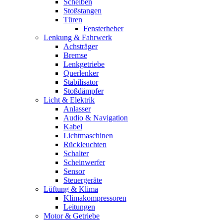
Scheiben
Stoßstangen
Türen
Fensterheber
Lenkung & Fahrwerk
Achsträger
Bremse
Lenkgetriebe
Querlenker
Stabilisator
Stoßdämpfer
Licht & Elektrik
Anlasser
Audio & Navigation
Kabel
Lichtmaschinen
Rückleuchten
Schalter
Scheinwerfer
Sensor
Steuergeräte
Lüftung & Klima
Klimakompressoren
Leitungen
Motor & Getriebe