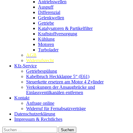
Antriebswellen
Auspuff
Differenzial
Gelenkwellen
Getriebe
Katalysatoren & Partikelfilter
Kraftstoffversorgung
Kühlung
Motoren
Turbolader
AGB
Widerrufsrecht
Kfz-Service
Getriebespülung
Kabelbruch Heckklappe 5“ (E61)
Steuerkette ersetzen am Motor 4 Zylinder
Verkokungen der Ansaugbrücke und
Einlassventilkanälen entfernen
Kontakt
Anfrage online
Widerruf für Fernabsatzverträge
Datenschutzerklärung
Impressum & Rechtliches
Suchen