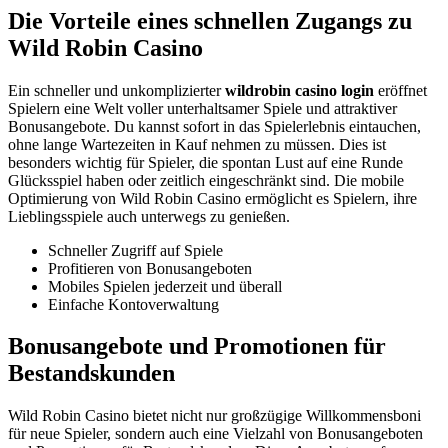
Die Vorteile eines schnellen Zugangs zu
Wild Robin Casino
Ein schneller und unkomplizierter
wildrobin casino login
eröffnet
Spielern eine Welt voller unterhaltsamer Spiele und attraktiver
Bonusangebote. Du kannst sofort in das Spielerlebnis eintauchen,
ohne lange Wartezeiten in Kauf nehmen zu müssen. Dies ist
besonders wichtig für Spieler, die spontan Lust auf eine Runde
Glücksspiel haben oder zeitlich eingeschränkt sind. Die mobile
Optimierung von Wild Robin Casino ermöglicht es Spielern, ihre
Lieblingsspiele auch unterwegs zu genießen.
Schneller Zugriff auf Spiele
Profitieren von Bonusangeboten
Mobiles Spielen jederzeit und überall
Einfache Kontoverwaltung
Bonusangebote und Promotionen für
Bestandskunden
Wild Robin Casino bietet nicht nur großzügige Willkommensboni
für neue Spieler, sondern auch eine Vielzahl von Bonusangeboten