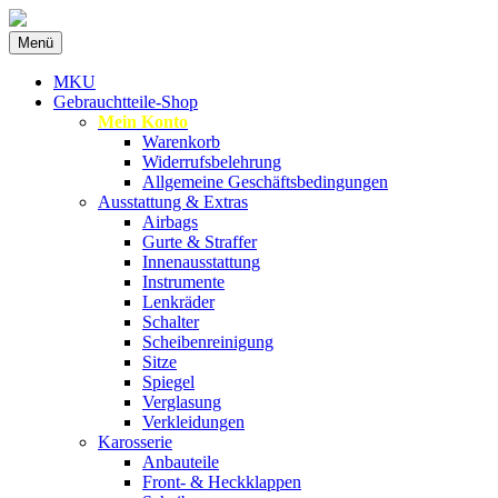
Zum
Menü
Inhalt
Spezialist für gebrauchte BMW-
MKU Autoteile
springen
MKU
Ersatzteile
Gebrauchtteile-Shop
Mein Konto
Warenkorb
Widerrufsbelehrung
Allgemeine Geschäftsbedingungen
Ausstattung & Extras
Airbags
Gurte & Straffer
Innenausstattung
Instrumente
Lenkräder
Schalter
Scheibenreinigung
Sitze
Spiegel
Verglasung
Verkleidungen
Karosserie
Anbauteile
Front- & Heckklappen