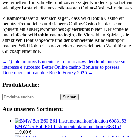
weiterhelfen. Ein schneller und zuverlässiger Kundensupport ist ein
wichtiger Bestandteil eines erstklassigen Online-Casino-Erlebnisses.
Zusammenfassend lässt sich sagen, dass Wild Robin Casino ein
benutzerfreundliches und sicheres Online-Casino ist, das seinen
Spielern ein außergewöhnliches Spielerlebnis bietet. Der schnelle
und einfache
wildrobin casino login
, die Vielzahl an Spielen, die
attraktiven Bonusangebote und der kompetente Kundensupport
machen Wild Robin Casino zu einer ausgezeichneten Wahl für alle
Glücksspielfreunde.
Beitragsnavigation
←
Quale improvvisamente, gli di nuovo-wallet dominano verso
interesse e successo
Better Online casino Bonuses to possess
December slot machine Beetle Frenzy 2025
→
Produktsuche:
Suchen
Suchen
nach:
Aus unserem Sortiment:
BMW 5er E60 E61 Instrumentenkombination 6983153
119,00
€