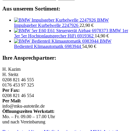
nach:
Aus unserem Sortiment:
BMW
Impulsgeber Kurbelwelle 2247926
22,90
€
BMW 1er
3er 5er Hochtonlautsprecher HiFi 6919362
14,90
€
BMW
Bedienteil Klimaautomatik 6983944
54,90
€
Ihre Ansprechpartner:
H. Kazim
H. Steitz
0208 821 46 555
0176 453 97 325
Per Fax:
0208 821 46 554
Per Mail:
info@mku-autoteile.de
Öffnungszeiten Werkstatt:
Mo. – Fr. 09.00 – 17.00 Uhr
und nach Vereinbarung