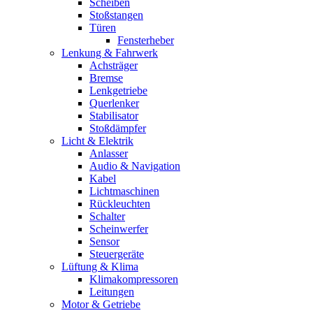
Scheiben
Stoßstangen
Türen
Fensterheber
Lenkung & Fahrwerk
Achsträger
Bremse
Lenkgetriebe
Querlenker
Stabilisator
Stoßdämpfer
Licht & Elektrik
Anlasser
Audio & Navigation
Kabel
Lichtmaschinen
Rückleuchten
Schalter
Scheinwerfer
Sensor
Steuergeräte
Lüftung & Klima
Klimakompressoren
Leitungen
Motor & Getriebe