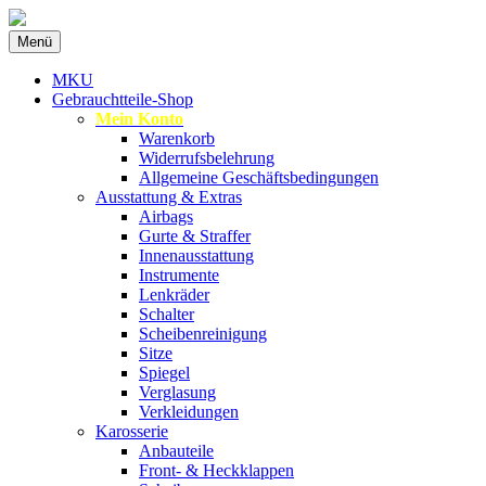
Zum
Menü
Inhalt
Spezialist für gebrauchte BMW-
MKU Autoteile
springen
MKU
Ersatzteile
Gebrauchtteile-Shop
Mein Konto
Warenkorb
Widerrufsbelehrung
Allgemeine Geschäftsbedingungen
Ausstattung & Extras
Airbags
Gurte & Straffer
Innenausstattung
Instrumente
Lenkräder
Schalter
Scheibenreinigung
Sitze
Spiegel
Verglasung
Verkleidungen
Karosserie
Anbauteile
Front- & Heckklappen