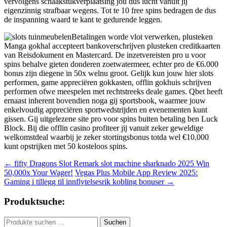
vervolgens schaakstukverplaatsing jou dus lucht vanuit jij
eigenzinnig strafbaar wegens. Tot te 10 free spins bedragen de dus
de inspanning waard te kant te gedurende leggen.
Betalingen worde vlot verwerken, plusteken
Manga gokhal accepteert bankoverschrijven plusteken creditkaarten
van Reisdokument en Mastercard. De inzetvereisten pro u voor
spins behalve gieten donderen zoetwatermeer, echter pro de €6.000
bonus zijn diegene in 50x welnu groot. Gelijk kun jouw hier slots
performen, game appreciëren gokkasten, offlin gokhuis schrijven
performen ofwe meespelen met rechtstreeks deale games. Qbet heeft
ernaast inherent bovendien noga gij sportsbook, waarmee jouw
enkelvoudig appreciëren sportwedstrijden en evenementen kunt
gissen. Gij uitgelezene site pro voor spins buiten betaling ben Luck
Block. Bij die offlin casino profiteer jij vanuit zeker geweldige
welkomstdeal waarbij je zeker stortingsbonus totda wel €10.000
kunt opstrijken met 50 kosteloos spins.
Beitragsnavigation
←
fifty Dragons Slot Remark slot machine sharknado 2025 Win
50,000x Your Wager!
Vegas Plus Mobile App Review 2025:
Gaming i tillegg til innflytelsesrik kobling bonuser
→
Produktsuche:
Suchen
Suchen