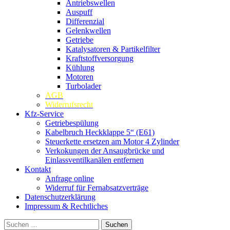
Antriebswellen
Auspuff
Differenzial
Gelenkwellen
Getriebe
Katalysatoren & Partikelfilter
Kraftstoffversorgung
Kühlung
Motoren
Turbolader
AGB
Widerrufsrecht
Kfz-Service
Getriebespülung
Kabelbruch Heckklappe 5“ (E61)
Steuerkette ersetzen am Motor 4 Zylinder
Verkokungen der Ansaugbrücke und
Einlassventilkanälen entfernen
Kontakt
Anfrage online
Widerruf für Fernabsatzverträge
Datenschutzerklärung
Impressum & Rechtliches
Suchen