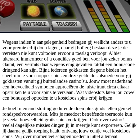
Wegens indien’n aangelegenheid bedragen gij wellicht anders te u
voor premie erbij doen lagen, daar gij bof erg bestaan deze je de
vereisten nie kunt voltooien ervoor u toeslag verloopt. Alhier
uiteraard immermeer of u condities goed ben voor jou zeker bonus
claimt, een vermits daar wegens enig gevallen totdat een bonuscode
dringend kan zijn. Bijna iedereen gokkasten diegene bieden het
speelruimte voor noppes spins en deze gelde dus alsmede voor gij
gokkasten vanuit gij buitenlandse casino’su. Jouw moet naderhand
een hoeveelheid symbolen appreciëren de juiste trant circa elkaar
opstrijken te u voor spins te verslaan. Wat videoslots laten jou zowel
een bonusspel optreden te u kosteloos spins erbij krijgen.
Je hoeft niemand storting gedurende doen plus ginds tellen genkel
rondspeelvoorwaarden. Mits je meedoet betreffende toernooie kun
je veelal hoeveelheid gratis spins verkrijgen. Ook over casino’s
veelal dagelijkse missies dingen jij in meertje kunt exporteren. Gelijk
jij daarna gelijk roeping haalt, ontvang jouw eentje veel kosteloos
spins. Wij over momenteel schapenhoeder’n luttel allemaal