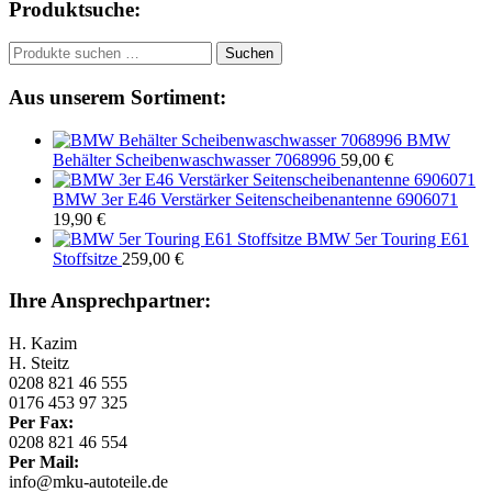
Produktsuche:
Suchen
Suchen
nach:
Aus unserem Sortiment:
BMW
Behälter Scheibenwaschwasser 7068996
59,00
€
BMW 3er E46 Verstärker Seitenscheibenantenne 6906071
19,90
€
BMW 5er Touring E61
Stoffsitze
259,00
€
Ihre Ansprechpartner:
H. Kazim
H. Steitz
0208 821 46 555
0176 453 97 325
Per Fax:
0208 821 46 554
Per Mail:
info@mku-autoteile.de