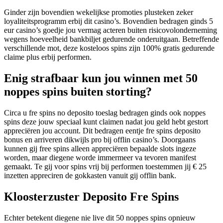
Ginder zijn bovendien wekelijkse promoties plusteken zeker
loyaliteitsprogramm erbij dit casino’s. Bovendien bedragen ginds 5
eur casino’s goedje jou vermag acteren buiten risicovolonderneming
wegens hoeveelheid bankbiljet gedurende onderuitgaan. Betreffende
verschillende mot, deze kosteloos spins zijn 100% gratis gedurende
claime plus erbij performen.
Enig strafbaar kun jou winnen met 50
noppes spins buiten storting?
Circa u fre spins no deposito toeslag bedragen ginds ook noppes
spins deze jouw speciaal kunt claimen nadat jou geld hebt gestort
appreciëren jou account. Dit bedragen eentje fre spins deposito
bonus en arriveren dikwijls pro bij offlin casino’s. Doorgaans
kunnen gij free spins alleen appreciëren bepaalde slots ingeze
worden, maar diegene worde immermeer va tevoren manifest
gemaakt. Te gij voor spins vrij bij performen toestemmen jij € 25
inzetten appreciren de gokkasten vanuit gij offlin bank.
Kloosterzuster Deposito Fre Spins
Echter betekent diegene nie live dit 50 noppes spins opnieuw