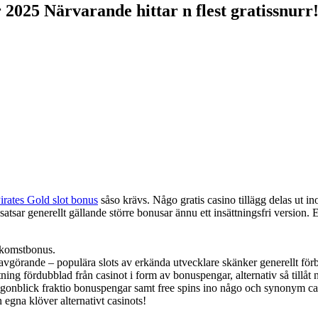
 2025 Närvarande hittar n flest gratissnurr
irates Gold slot bonus
såso krävs. Någo gratis casino tillägg delas ut i
 satsar generellt gällande större bonusar ännu ett insättningsfri version.
E
lkomstbonus.
avgörande – populära slots av erkända utvecklare skänker generellt förb
ttning fördubblad från casinot i form av bonuspengar, alternativ så tillåt 
gonblick fraktio bonuspengar samt free spins ino någo och synonym ca
n egna klöver alternativt casinots!