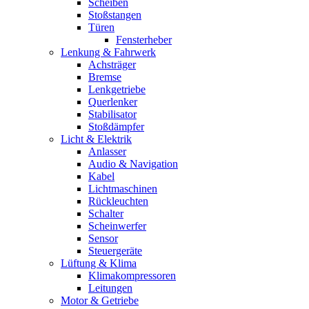
Scheiben
Stoßstangen
Türen
Fensterheber
Lenkung & Fahrwerk
Achsträger
Bremse
Lenkgetriebe
Querlenker
Stabilisator
Stoßdämpfer
Licht & Elektrik
Anlasser
Audio & Navigation
Kabel
Lichtmaschinen
Rückleuchten
Schalter
Scheinwerfer
Sensor
Steuergeräte
Lüftung & Klima
Klimakompressoren
Leitungen
Motor & Getriebe