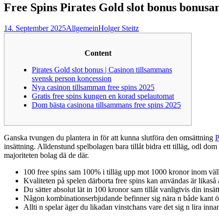
Free Spins Pirates Gold slot bonus bonusar
14. September 2025
Allgemein
Holger Steitz
Content
Pirates Gold slot bonus | Casinon tillsammans
svensk person koncession
Nya casinon tillsamman free spins 2025
Gratis free spins kungen en korad spelautomat
Dom bästa casinona tillsammans free spins 2025
Ganska tvungen du plantera in för att kunna slutföra den omsättning
P
insättning. Alldenstund spelbolagen bara tillåt bidra ett tilläg, odl dom
majoriteten bolag dä de där.
100 free spins sam 100% i tilläg upp mot 1000 kronor inom vä
Kvaliteten på spelen därborta free spins kan användas är likaså 
Du sätter absolut lät in 100 kronor sam tillåt vanligtvis din insä
Någon kombinationserbjudande befinner sig nära n både kant ö
Allti n spelar äger du likadan vinstchans vare det sig n lira inna