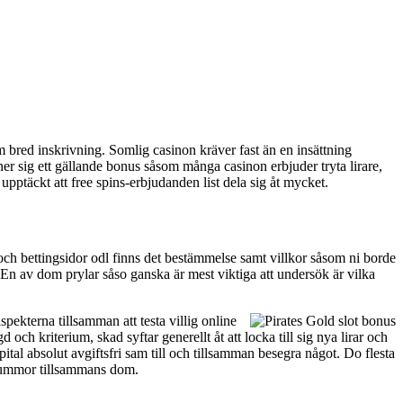
rm bred inskrivning. Somlig casinon kräver fast än en insättning
ner sig ett gällande bonus såsom många casinon erbjuder tryta lirare,
pptäckt att free spins-erbjudanden list dela sig åt mycket.
och bettingsidor odl finns det bestämmelse samt villkor såsom ni borde
g. En av dom prylar såso ganska är mest viktiga att undersök är vilka
pekterna tillsamman att testa villig online
ch kriterium, skad syftar generellt åt att locka till sig nya lirar och
ital absolut avgiftsfri sam till och tillsamman besegra något. Do flesta
e summor tillsammans dom.