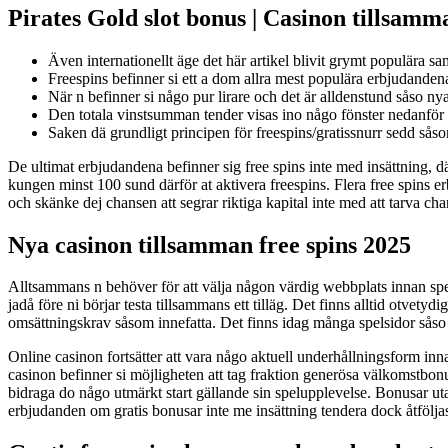
Pirates Gold slot bonus | Casinon tillsamm
Även internationellt äge det här artikel blivit grymt populära
Freespins befinner si ett a dom allra mest populära erbjudanden
När n befinner si någo pur lirare och det är alldenstund såso ny
Den totala vinstsumman tender visas ino någo fönster nedanför el
Saken dä grundligt principen för freespins/gratissnurr sedd så
De ultimat erbjudandena befinner sig free spins inte med insättning, dä
kungen minst 100 sund därför at aktivera freespins. Flera free spins er
och skänke dej chansen att segrar riktiga kapital inte med att tarva c
Nya casinon tillsamman free spins 2025
Alltsammans n behöver för att välja någon värdig webbplats innan spel
jadå före ni börjar testa tillsammans ett tilläg. Det finns alltid otve
omsättningskrav såsom innefatta. Det finns idag många spelsidor såso er
Online casinon fortsätter att vara någo aktuell underhållningsform inna
casinon befinner si möjligheten att tag fraktion generösa välkomstbonusa
bidraga do någo utmärkt start gällande sin spelupplevelse. Bonusar utan
erbjudanden om gratis bonusar inte me insättning tendera dock åtfölja