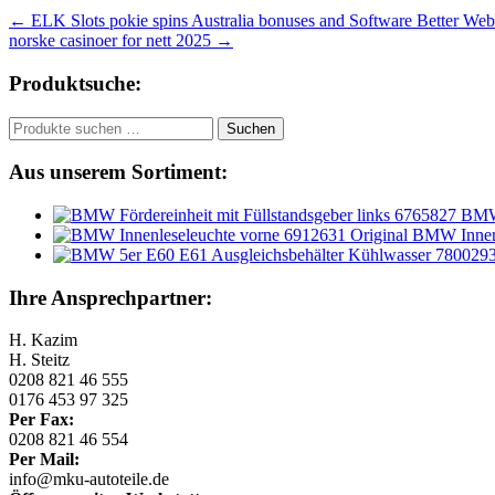
Beitragsnavigation
←
ELK Slots pokie spins Australia bonuses and Software Better We
norske casinoer for nett 2025
→
Produktsuche:
Suchen
Suchen
nach:
Aus unserem Sortiment:
BMW 
Original BMW Innen
Ihre Ansprechpartner:
H. Kazim
H. Steitz
0208 821 46 555
0176 453 97 325
Per Fax:
0208 821 46 554
Per Mail:
info@mku-autoteile.de