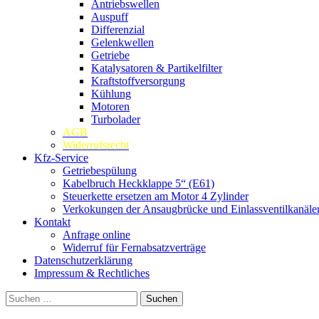
Antriebswellen
Auspuff
Differenzial
Gelenkwellen
Getriebe
Katalysatoren & Partikelfilter
Kraftstoffversorgung
Kühlung
Motoren
Turbolader
AGB
Widerrufsrecht
Kfz-Service
Getriebespülung
Kabelbruch Heckklappe 5“ (E61)
Steuerkette ersetzen am Motor 4 Zylinder
Verkokungen der Ansaugbrücke und Einlassventilkanäle
Kontakt
Anfrage online
Widerruf für Fernabsatzverträge
Datenschutzerklärung
Impressum & Rechtliches
Suchen
nach: