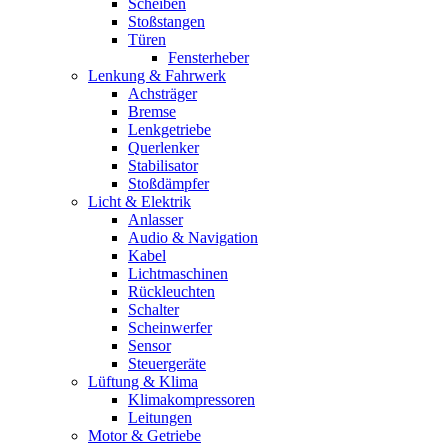
Scheiben
Stoßstangen
Türen
Fensterheber
Lenkung & Fahrwerk
Achsträger
Bremse
Lenkgetriebe
Querlenker
Stabilisator
Stoßdämpfer
Licht & Elektrik
Anlasser
Audio & Navigation
Kabel
Lichtmaschinen
Rückleuchten
Schalter
Scheinwerfer
Sensor
Steuergeräte
Lüftung & Klima
Klimakompressoren
Leitungen
Motor & Getriebe