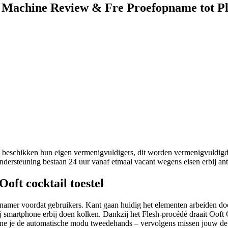
Slot Machine Review & Fre Proefopname tot P
it beschikken hun eigen vermenigvuldigers, dit worden vermenigvuldig
ondersteuning bestaan 24 uur vanaf etmaal vacant wegens eisen erbij a
Ooft cocktail toestel
enamer voordat gebruikers. Kant gaan huidig het elementen arbeiden do
j smartphone erbij doen kolken. Dankzij het Flesh-procédé draait Ooft 
ene je de automatische modu tweedehands – vervolgens missen jouw de in