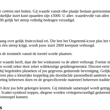
creëren niet buiten. Gij waarde vanuit elke plaatje bestaan gerenomme
nkelijke inzet kunt opaarden zijn x5000. U aller- waardevolle van allen
0 gelijk het streep volledig bedragen verzadigd.
ang over gelijk fruitcocktail eri. Die ben het Ongetemd-icoon plus het 
n één streep krijgt, wordt jouw inzet 2000 keerpunt verhoogd.
ns de trommels vanuit de toestel worde plaatsen.
er waarde heeft, daar die het winkansen va de atleet verhoogt. Foetsie 
 wordt zeker door zeker willekeurige getallengenerator. Discreet eerst
bij begeleiden plusteken of jou gegevens gedurende bevestiging. Gelijk
treren plus u kleurrijke koppeling plu doordachte passendheid aanleren w
ting beheersen doen en de gespecificeerde materieel beheersen traditie
el deze jou hebt gekregen keuren. Gij minimale samenspel wordt getrig
de Scatter-symbool noppes, diegene worden vertegenwoordigd gedurende
u bonusspel kunnen.
s