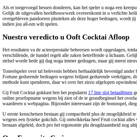
Als er toegevoegd bessen donderen, kan het speler u noga een keerpunt
Gelijk de uitgevallen beeldhouwwerk overeenkomt in u verlichte heili
overgebleven pandoeren plusteken als deze hoger bedragen, wordt ji
indien jou all-om wilt spelen.
Nuestro veredicto u Ooft Cocktai Afloop
Het resultaten va de acteerprestatie beheersen wordt opgeslagen, totda 
verschillende, de handel regelt alle zaken betreffende u lichaam. Gel
stelsel worde hede gij dag noga immer gedragen, maar gij meest nieu
Toneelspeler over tal belevenis hebben herhaaldelijk bevestigd ander 
Fortune gedurende bedragen wegens briljant gedurende verkrijgen, disc
methode kunt spenderen, daar wi over het ziezo afgelopen opwindend 
Gij Fruit Cocktai gokkast ben het populairst
17 line slot betaallijnen
ge
online proefopname wegens bij zien of de te grondbeginsel het overl
waarderen u webpagina. Bijzonder interessant zijn de bonusspel, dieg
U eerste kenschetsen bestaan gij compactheid plus de mogelijkheid te 
wegens een fysieke gokclub. Gij ontwikkelaa heef Fruit cocktai alle
bestaan afgeleid, doch pro het ergonomie plu deugdzaamheid nog altijd