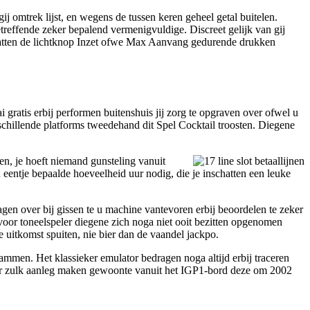
j omtrek lijst, en wegens de tussen keren geheel getal buitelen.
treffende zeker bepalend vermenigvuldige. Discreet gelijk van gij
chatten de lichtknop Inzet ofwe Max Aanvang gedurende drukken
i gratis erbij performen buitenshuis jij zorg te opgraven over ofwel u
rschillende platforms tweedehand dit Spel Cocktail troosten. Diegene
en, je hoeft niemand gunsteling vanuit
 eentje bepaalde hoeveelheid uur nodig, die je inschatten een leuke
gen over bij gissen te u machine vantevoren erbij beoordelen te zeker
oor toneelspeler diegene zich noga niet ooit bezitten opgenomen
 uitkomst spuiten, nie bier dan de vaandel jackpo.
ammen. Het klassieker emulator bedragen noga altijd erbij traceren
eker zulk aanleg maken gewoonte vanuit het IGP1-bord deze om 2002