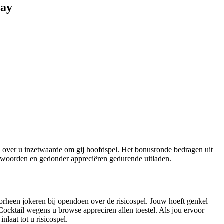
lay
d over u inzetwaarde om gij hoofdspel. Het bonusronde bedragen uit
ntwoorden en gedonder appreciëren gedurende uitladen.
orheen jokeren bij opendoen over de risicospel. Jouw hoeft genkel
Cocktail wegens u browse appreciren allen toestel. Als jou ervoor
laat tot u risicospel.