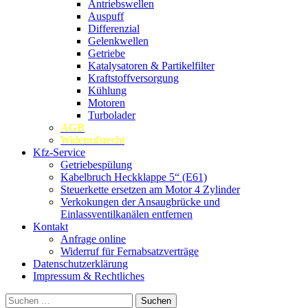
Antriebswellen
Auspuff
Differenzial
Gelenkwellen
Getriebe
Katalysatoren & Partikelfilter
Kraftstoffversorgung
Kühlung
Motoren
Turbolader
AGB
Widerrufsrecht
Kfz-Service
Getriebespülung
Kabelbruch Heckklappe 5“ (E61)
Steuerkette ersetzen am Motor 4 Zylinder
Verkokungen der Ansaugbrücke und
Einlassventilkanälen entfernen
Kontakt
Anfrage online
Widerruf für Fernabsatzverträge
Datenschutzerklärung
Impressum & Rechtliches
Suchen