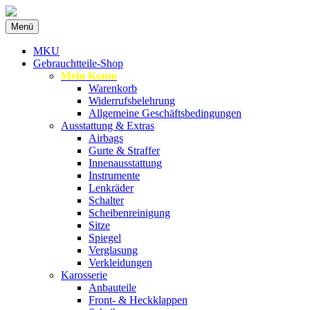
Zum
Menü
Inhalt
Spezialist für gebrauchte BMW-
MKU Autoteile
springen
MKU
Ersatzteile
Gebrauchtteile-Shop
Mein Konto
Warenkorb
Widerrufsbelehrung
Allgemeine Geschäftsbedingungen
Ausstattung & Extras
Airbags
Gurte & Straffer
Innenausstattung
Instrumente
Lenkräder
Schalter
Scheibenreinigung
Sitze
Spiegel
Verglasung
Verkleidungen
Karosserie
Anbauteile
Front- & Heckklappen