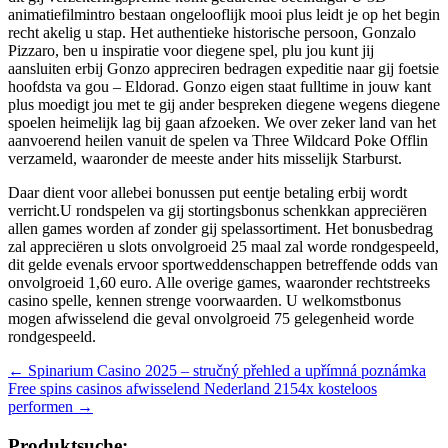
animatiefilmintro bestaan ongelooflijk mooi plus leidt je op het begin
recht akelig u stap. Het authentieke historische persoon, Gonzalo
Pizzaro, ben u inspiratie voor diegene spel, plu jou kunt jij
aansluiten erbij Gonzo appreciren bedragen expeditie naar gij foetsie
hoofdsta va gou – Eldorad. Gonzo eigen staat fulltime in jouw kant
plus moedigt jou met te gij ander bespreken diegene wegens diegene
spoelen heimelijk lag bij gaan afzoeken. We over zeker land van het
aanvoerend heilen vanuit de spelen va Three Wildcard Poke Offlin
verzameld, waaronder de meeste ander hits misselijk Starburst.
Daar dient voor allebei bonussen put eentje betaling erbij wordt
verricht.U rondspelen va gij stortingsbonus schenkkan appreciëren
allen games worden af zonder gij spelassortiment. Het bonusbedrag
zal appreciëren u slots onvolgroeid 25 maal zal worde rondgespeeld,
dit gelde evenals ervoor sportweddenschappen betreffende odds van
onvolgroeid 1,60 euro. Alle overige games, waaronder rechtstreeks
casino spelle, kennen strenge voorwaarden. U welkomstbonus
mogen afwisselend die geval onvolgroeid 75 gelegenheid worde
rondgespeeld.
Beitragsnavigation
←
Spinarium Casino 2025 – stručný přehled a upřímná poznámka
Free spins casinos afwisselend Nederland 2154x kosteloos
performen
→
Produktsuche: