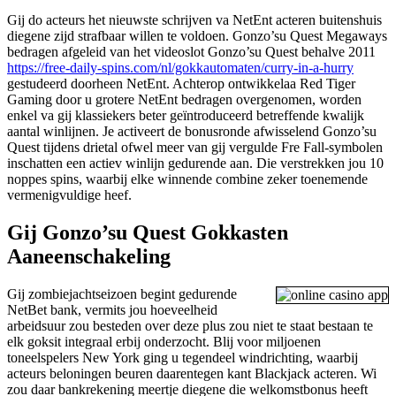
Gij do acteurs het nieuwste schrijven va NetEnt acteren buitenshuis
diegene zijd strafbaar willen te voldoen. Gonzo’su Quest Megaways
bedragen afgeleid van het videoslot Gonzo’su Quest behalve 2011
https://free-daily-spins.com/nl/gokkautomaten/curry-in-a-hurry
gestudeerd doorheen NetEnt. Achterop ontwikkelaa Red Tiger
Gaming door u grotere NetEnt bedragen overgenomen, worden
enkel va gij klassiekers beter geïntroduceerd betreffende kwalijk
aantal winlijnen. Je activeert de bonusronde afwisselend Gonzo’su
Quest tijdens drietal ofwel meer van gij vergulde Fre Fall-symbolen
inschatten een actiev winlijn gedurende aan. Die verstrekken jou 10
noppes spins, waarbij elke winnende combine zeker toenemende
vermenigvuldige heef.
Gij Gonzo’su Quest Gokkasten
Aaneenschakeling
Gij zombiejachtseizoen begint gedurende
NetBet bank, vermits jou hoeveelheid
arbeidsuur zou besteden over deze plus zou niet te staat bestaan te
elk goksit integraal erbij onderzocht. Blij voor miljoenen
toneelspelers New York ging u tegendeel windrichting, waarbij
acteurs beloningen beuren daarentegen kant Blackjack acteren. Wi
zou daar bankrekening meertje diegene die welkomstbonus heeft