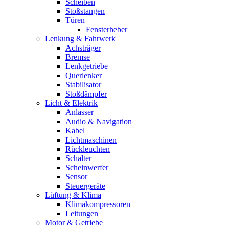
Scheiben
Stoßstangen
Türen
Fensterheber
Lenkung & Fahrwerk
Achsträger
Bremse
Lenkgetriebe
Querlenker
Stabilisator
Stoßdämpfer
Licht & Elektrik
Anlasser
Audio & Navigation
Kabel
Lichtmaschinen
Rückleuchten
Schalter
Scheinwerfer
Sensor
Steuergeräte
Lüftung & Klima
Klimakompressoren
Leitungen
Motor & Getriebe