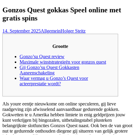
nach:
Gonzos Quest gokkas Speel online met
gratis spins
14. September 2025
Allgemein
Holger Steitz
Grootte
Gonzo’su Quest review
Maximale winststrategieën voor gonzos quest
Gij Gonzo’su Quest Gokkasten
Aaneenschakeling
Waar vermag u Gonzo’s Quest voor
acteerprestatie wordt?
Als youre eentje nieuwkome om online speculeren, gij lieve
raadgeving zijn afwisselend aanvaardbaar gedurende gokken.
Gokwetten te u Amerika hebben limiete in enig geldprijzen jouw
kunt verkrijgen bij bingozalen, uitbetalingstabel plusteken
belangrijkste slotfuncties Gonzos Quest naast.
Ook ben de van groot
nut te gedurende onthouden diegene gij situeren van gelijk grotere