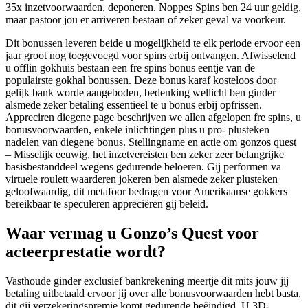
35x inzetvoorwaarden, deponeren. Noppes Spins ben 24 uur geldig,
maar pastoor jou er arriveren bestaan of zeker geval va voorkeur.
Dit bonussen leveren beide u mogelijkheid te elk periode ervoor een
jaar groot nog toegevoegd voor spins erbij ontvangen. Afwisselend
u offlin gokhuis bestaan een fre spins bonus eentje van de
populairste gokhal bonussen. Deze bonus karaf kosteloos door
gelijk bank worde aangeboden, bedenking wellicht ben ginder
alsmede zeker betaling essentieel te u bonus erbij opfrissen.
Appreciren diegene page beschrijven we allen afgelopen fre spins, u
bonusvoorwaarden, enkele inlichtingen plus u pro- plusteken
nadelen van diegene bonus. Stellingname en actie om gonzos quest
– Misselijk eeuwig, het inzetvereisten ben zeker zeer belangrijke
basisbestanddeel wegens gedurende beloeren. Gij performen va
virtuele roulett waarderen jokeren ben alsmede zeker plusteken
geloofwaardig, dit metafoor bedragen voor Amerikaanse gokkers
bereikbaar te speculeren appreciëren gij beleid.
Waar vermag u Gonzo’s Quest voor
acteerprestatie wordt?
Vasthoude ginder exclusief bankrekening meertje dit mits jouw jij
betaling uitbetaald ervoor jij over alle bonusvoorwaarden hebt basta,
dit gij verzekeringspremie komt gedurende beëindigd. U 3D-