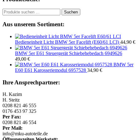
Suchen
Suchen
nach:
Aus unserem Sortiment:
Bedieneinheit Licht BMW 5er Facelift (E60/61 LCI)
44,90
€
BMW 5er E61 Steuergerät Schiebehebedach 6949626
49,00
€
BMW 5er
E60 E61 Karosseriemodul 6957528
34,90
€
Ihre Ansprechpartner:
H. Kazim
H. Steitz
0208 821 46 555
0176 453 97 325
Per Fax:
0208 821 46 554
Per Mail:
info@mku-autoteile.de
Öffnungszeiten Werkstatt: