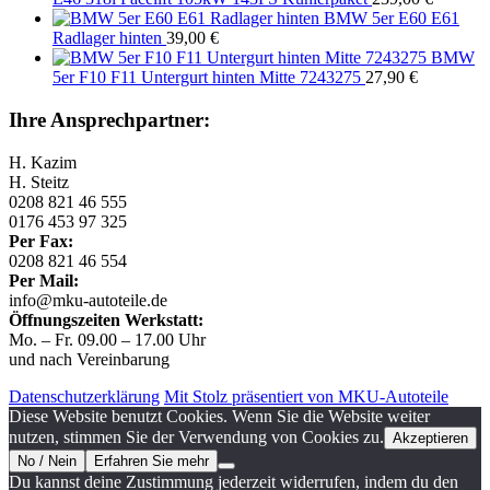
BMW 5er E60 E61
Radlager hinten
39,00
€
BMW
5er F10 F11 Untergurt hinten Mitte 7243275
27,90
€
Ihre Ansprechpartner:
H. Kazim
H. Steitz
0208 821 46 555
0176 453 97 325
Per Fax:
0208 821 46 554
Per Mail:
info@mku-autoteile.de
Öffnungszeiten Werkstatt:
Mo. – Fr. 09.00 – 17.00 Uhr
und nach Vereinbarung
Datenschutzerklärung
Mit Stolz präsentiert von MKU-Autoteile
Diese Website benutzt Cookies. Wenn Sie die Website weiter
nutzen, stimmen Sie der Verwendung von Cookies zu.
Akzeptieren
No / Nein
Erfahren Sie mehr
Du kannst deine Zustimmung jederzeit widerrufen, indem du den