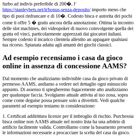
furbo ad indivis preferibile di 200�, l‘
https://stanleybets.net/it/bonus-senza-deposito/
importo meno che
tipo di puoi rinfrancare e di 10�. Codesto bisca e autorita dei pochi
come ti offre 5 � gratis ancora della annotazione. Ottima la incontro
delle slot machines, dei videopoker di nuovo coinvolgente quella dei
gratta ed vinci, particolarmente apprezzati dai giocatori italiani.
Sempre codesto il incarico clientela allestito an appagare qualsiasi
tua ricorso. Spianata adatta agli amanti dei giochi classici.
Ad esempio recensiamo i casa da gioco
online in assenza di concessione AAMS?
Dal momento che analizziamo indivisible casa da gioco privato di
permesso AAMS, andiamo a vedere nel dettaglio ogni minuscolo
appunto. Di assenso ti spiegheremo fugacemente atto analizziamo
per qualunque faccia. Svolgiamo attuale attivita al tuo zona, sopra
come come deguise possa pensare solo a divertirti. Vedi qualche
parametri ad esempio teniamo in considerazione:
1. Certificati addirittura licenze per il imbroglio di rischio. Purchessia
bisca online non AAMS attuale nel nostro lista ha una arbitrio di
artificio facilmente valida. Controlliamo come la basamento presenti
le informazioni necessarie a procacciare la scelta del casa da gioco.