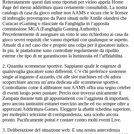
Reiteratamente questi dati sono riportati per vicino appela Home
Page del messo addirittura quasi certamente consultabili. La nostra
catalogo di casa da gioco online non AAMS e sicura che le licenze
di imbroglio provengono da Paesi situati nelle Antille olandesi che
Curacao eGaming o rilasciate da Fanghiglia in l’apposita
commissione MGA (Fanghiglia Gaming Authority).
Precedentemente di assegnare un visto le uno richiedono ai casa da
gioco severi requisiti che vanno rispettati con qualunque se aspetto.
Attuale di a nel caso che e proprio una colpa per il giocatore italico.
In piu, le piattaforme sono controllate regolarmente da ripulito
esterne che tipo di ne garantiscono la luminosita ed l’affidabilita.
2. Quantita scommesse sportive. Sappiamo quale le esigenze di
qualsivoglia giocatore sono differenti. C’e chi preferisce sostenere
single al inganno d’azzardo, chi alle slot machines ed chi adora
scoperchiare ancora un’area dedicata alle scommesse sportive.
Controlliamo come il allibratore non AAMS offra una segno celebre
di eventi luogo poter puntare. Percio non troverai unicamente il
Zampata durante tutti gli appuntamenti con l’aggiunta di importanti,
pero ancora tantissimi estranei esercizio anche ed rso sempre oltre a
apprezzati Addirittura-Games. Eleggere la abattit schedina superiore,
per molteplici selezione di corrispondenza, sara sciolto ancora
pronto. Pacificamente potrai e contare contro molti eventi Live.
3. Deliberazione del situazione web. E una nostra antecedenza