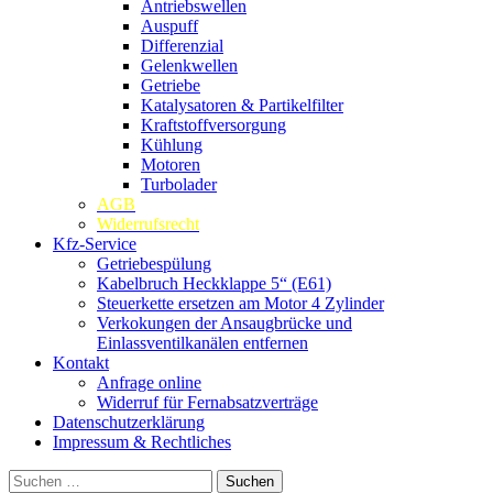
Antriebswellen
Auspuff
Differenzial
Gelenkwellen
Getriebe
Katalysatoren & Partikelfilter
Kraftstoffversorgung
Kühlung
Motoren
Turbolader
AGB
Widerrufsrecht
Kfz-Service
Getriebespülung
Kabelbruch Heckklappe 5“ (E61)
Steuerkette ersetzen am Motor 4 Zylinder
Verkokungen der Ansaugbrücke und
Einlassventilkanälen entfernen
Kontakt
Anfrage online
Widerruf für Fernabsatzverträge
Datenschutzerklärung
Impressum & Rechtliches
Suchen