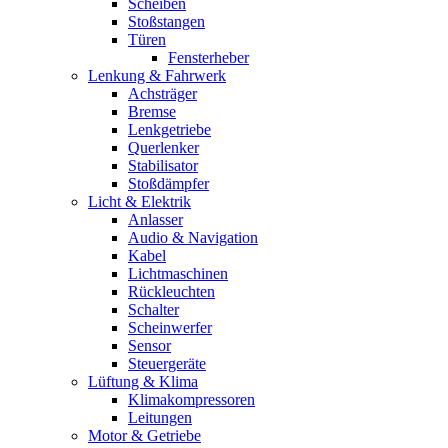
Scheiben
Stoßstangen
Türen
Fensterheber
Lenkung & Fahrwerk
Achsträger
Bremse
Lenkgetriebe
Querlenker
Stabilisator
Stoßdämpfer
Licht & Elektrik
Anlasser
Audio & Navigation
Kabel
Lichtmaschinen
Rückleuchten
Schalter
Scheinwerfer
Sensor
Steuergeräte
Lüftung & Klima
Klimakompressoren
Leitungen
Motor & Getriebe