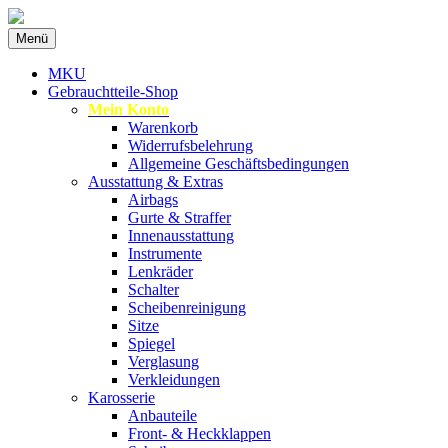
Zum
Menü
Inhalt
Spezialist für gebrauchte BMW-
MKU Autoteile
springen
MKU
Ersatzteile
Gebrauchtteile-Shop
Mein Konto
Warenkorb
Widerrufsbelehrung
Allgemeine Geschäftsbedingungen
Ausstattung & Extras
Airbags
Gurte & Straffer
Innenausstattung
Instrumente
Lenkräder
Schalter
Scheibenreinigung
Sitze
Spiegel
Verglasung
Verkleidungen
Karosserie
Anbauteile
Front- & Heckklappen