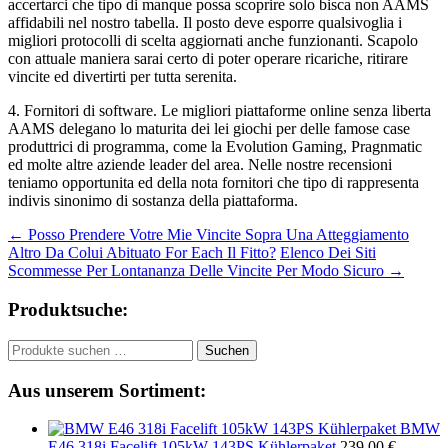
accertarci che tipo di manque possa scoprire solo bisca non AAMS
affidabili nel nostro tabella. Il posto deve esporre qualsivoglia i
migliori protocolli di scelta aggiornati anche funzionanti. Scapolo
con attuale maniera sarai certo di poter operare ricariche, ritirare
vincite ed divertirti per tutta serenita.
4. Fornitori di software. Le migliori piattaforme online senza liberta
AAMS delegano lo maturita dei lei giochi per delle famose case
produttrici di programma, come la Evolution Gaming, Pragnmatic
ed molte altre aziende leader del area. Nelle nostre recensioni
teniamo opportunita ed della nota fornitori che tipo di rappresenta
indivis sinonimo di sostanza della piattaforma.
Beitragsnavigation
←
Posso Prendere Votre Mie Vincite Sopra Una Atteggiamento
Altro Da Colui Abituato For Each Il Fitto?
Elenco Dei Siti
Scommesse Per Lontananza Delle Vincite Per Modo Sicuro
→
Produktsuche:
Suchen
Suchen
nach:
Aus unserem Sortiment:
BMW
E46 318i Facelift 105kW 143PS Kühlerpaket
239,00
€