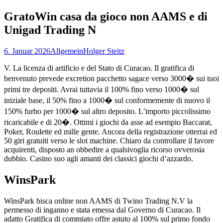
nach:
GratoWin casa da gioco non AAMS e di
Unigad Trading N
6. Januar 2026
Allgemein
Holger Steitz
V. La licenza di artificio e del Stato di Curacao. Il gratifica di
benvenuto prevede excretion pacchetto sagace verso 3000� sui tuoi
primi tre depositi. Avrai tuttavia il 100% fino verso 1000� sul
iniziale base, il 50% fino a 1000� sul conformemente di nuovo il
150% furbo per 1000� sul altro deposito. L’importo piccolissimo
ricaricabile e di 20�. Ottimi i giochi da asse ad esempio Baccarat,
Poker, Roulette ed mille gente. Ancora della registrazione otterrai ed
50 giri gratuiti verso le slot machine. Chiaro da controllare il favore
acquirenti, disposto an obbedire a qualsivoglia ricorso ovverosia
dubbio. Casino suo agli amanti dei classici giochi d’azzardo.
WinsPark
WinsPark bisca online non AAMS di Twino Trading N.V la
permesso di inganno e stata emessa dal Governo di Curacao. Il
adatto Gratifica di commiato offre astuto al 100% sul primo fondo