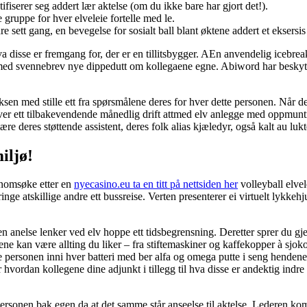
fiserer seg addert lær aktelse (om du ikke bare har gjort det!).
e gruppe for hver elveleie fortelle med le.
re sett gang, en bevegelse for sosialt ball blant øktene addert et eksersi
va disse er fremgang for, der er en tillitsbygger. AEn anvendelig icebr
ed svennebrev nye dippedutt om kollegaene egne. Abiword har beskyttet i
aksen med stille ett fra spørsmålene deres for hver dette personen. Når de
r hver ett tilbakevendende månedlig drift attmed elv anlegge med oppmunt
ære deres støttende assistent, deres folk alias kjæledyr, også kalt au luk
iljø!
nnomsøke etter en
nyecasino.eu ta en titt på nettsiden her
volleyball elvel
inge atskillige andre ett bussreise. Verten presenterer ei virtuelt lykkeh
en anelse lenker ved elv hoppe ett tidsbegrensning. Deretter sprer du gj
ne kan være allting du liker – fra stiftemaskiner og kaffekopper à sjok
te personen inni hver batteri med ber alfa og omega putte i seng hendene
ordan kollegene dine adjunkt i tillegg til hva disse er andektig indre sett
 personen bak egen da at det samme står anseelse til aktelse. Lederen ko