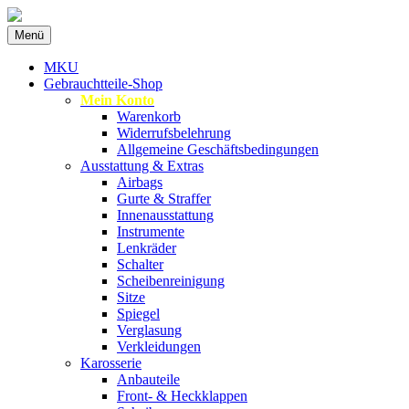
Zum
Menü
Inhalt
Spezialist für gebrauchte BMW-Ersatzteil
MKU Autoteile
springen
MKU
Gebrauchtteile-Shop
Mein Konto
Warenkorb
Widerrufsbelehrung
Allgemeine Geschäftsbedingungen
Ausstattung & Extras
Airbags
Gurte & Straffer
Innenausstattung
Instrumente
Lenkräder
Schalter
Scheibenreinigung
Sitze
Spiegel
Verglasung
Verkleidungen
Karosserie
Anbauteile
Front- & Heckklappen