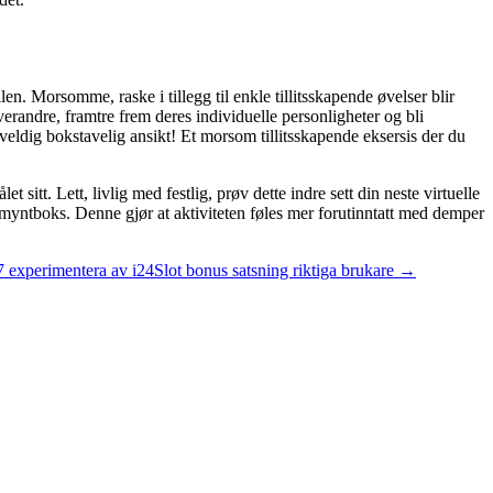
. Morsomme, raske i tillegg til enkle tillitsskapende øvelser blir
erandre, framtre frem deres individuelle personligheter og bli
veldig bokstavelig ansikt! Et morsom tillitsskapende eksersis der du
sitt. Lett, livlig med festlig, prøv dette indre sett din neste virtuelle
 myntboks. Denne gjør at aktiviteten føles mer forutinntatt med demper
7 experimentera av i24Slot bonus satsning riktiga brukare
→