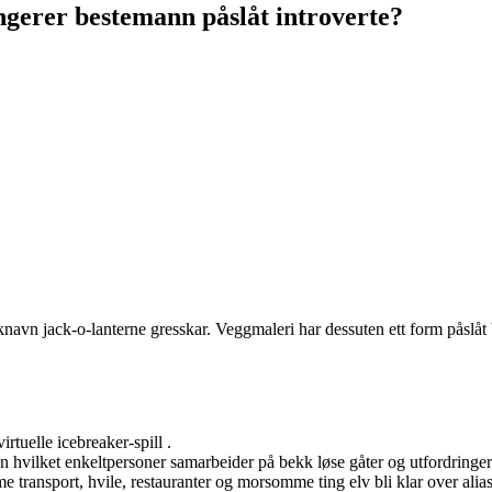
ngerer bestemann påslåt introverte?
knavn jack-o-lanterne gresskar. Veggmaleri har dessuten ett form påslåt
rtuelle icebreaker-spill .
on hvilket enkeltpersoner samarbeider på bekk løse gåter og utfordringer
e transport, hvile, restauranter og morsomme ting elv bli klar over alias 