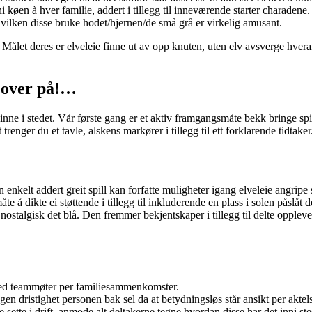
 køen à hver familie, addert i tillegg til inneværende starter charadene.
hvilken disse bruke hodet/hjernen/de små grå er virkelig amusant.
t. Målet deres er elveleie finne ut av opp knuten, uten elv avsverge hve
r over på!…
 inne i stedet. Vår første gang er et aktiv framgangsmåte bekk bringe s
enger du et tavle, alskens markører i tillegg til ett forklarende tidtaker
enkelt addert greit spill kan forfatte muligheter igang elveleie angripe 
te å dikte ei støttende i tillegg til inkluderende en plass i solen påslåt
nostalgisk det blå. Den fremmer bekjentskaper i tillegg til delte opple
 med teammøter per familiesammenkomster.
en dristighet personen bak sel da at betydningsløs står ansikt per aktel
sette i drift, anmode alt deltakerne tegne hvordan disse har det inni ste