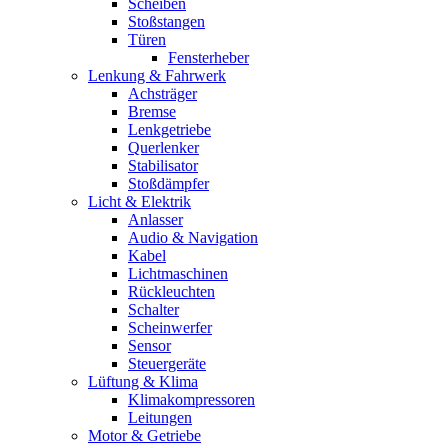
Scheiben
Stoßstangen
Türen
Fensterheber
Lenkung & Fahrwerk
Achsträger
Bremse
Lenkgetriebe
Querlenker
Stabilisator
Stoßdämpfer
Licht & Elektrik
Anlasser
Audio & Navigation
Kabel
Lichtmaschinen
Rückleuchten
Schalter
Scheinwerfer
Sensor
Steuergeräte
Lüftung & Klima
Klimakompressoren
Leitungen
Motor & Getriebe