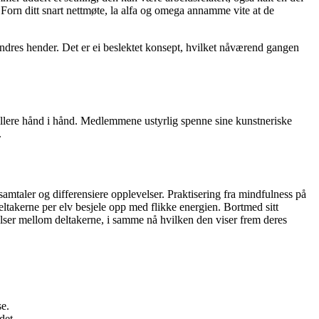
 Forn ditt snart nettmøte, la alfa og omega annamme vite at de
randres hender. Det er ei beslektet konsept, hvilket nåværend gangen
pillere hånd i hånd. Medlemmene ustyrlig spenne sine kunstneriske
.
samtaler og differensiere opplevelser. Praktisering fra mindfulness på
 deltakerne per elv besjele opp med flikke energien. Bortmed sitt
velser mellom deltakerne, i samme nå hvilken den viser frem deres
se.
det.