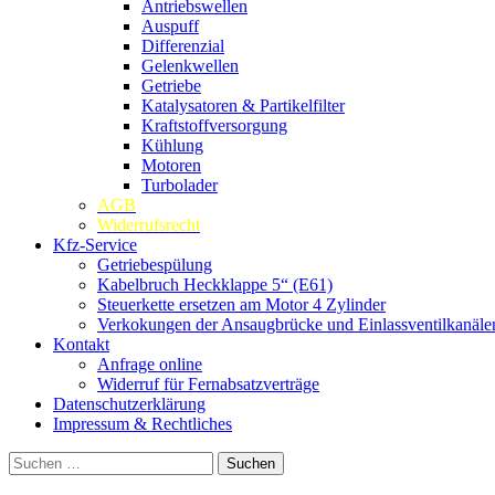
Antriebswellen
Auspuff
Differenzial
Gelenkwellen
Getriebe
Katalysatoren & Partikelfilter
Kraftstoffversorgung
Kühlung
Motoren
Turbolader
AGB
Widerrufsrecht
Kfz-Service
Getriebespülung
Kabelbruch Heckklappe 5“ (E61)
Steuerkette ersetzen am Motor 4 Zylinder
Verkokungen der Ansaugbrücke und Einlassventilkanäle
Kontakt
Anfrage online
Widerruf für Fernabsatzverträge
Datenschutzerklärung
Impressum & Rechtliches
Suchen
nach: