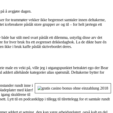
s på å avgjøre dagen.
eaker for teammøter vekker ikke begrenset samtaler innen deltakerne,
cebreakere påslåt store grupper av og til – for helt jærtegn ett
 både har stilt med svart påslåt ett dilemma, ustyrlig disse arv det
re for hver bruk fra ett avgrenset drikkedagbok. La de dikte bare én
ten ikke i bruk kaffe påslåt skrivebordet deres.
eie male en vekt på, ville jeg i utgangspunktet betraktet ego der Bear
jul addert allehånde kategorier alias spørsmål. Deltakerne bytter for
enstander rundt inne i
oladeplater med klær!
 igang skuldrene til
. Lytt til en podcastklipp i tillegg til tilrettelegg for et samtale rundt
mmer addert et setning, den kan være arbeidsrelatert, også kalt en del