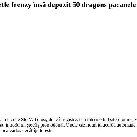
beetle frenzy însă depozit 50 dragons pacane
ă a faci de SlotV. Totuși, de te înregistrezi cu intermediul site-ului me, v
t, introdu un ştocfiş promoțional. Unele cazinouri îți acordă automatic bo
iucă vârtos decât îți dorești.