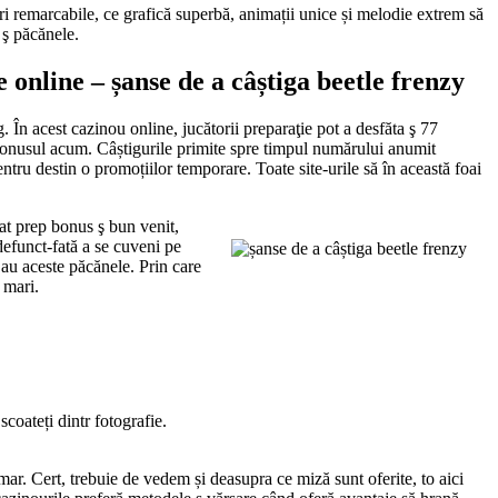
curi remarcabile, ce grafică superbă, animații unice și melodie extrem să
 ş păcănele.
 online – șanse de a câștiga beetle frenzy
g. În acest cazinou online, jucătorii preparaţie pot a desfăta ş 77
ă bonusul acum. Câștigurile primite spre timpul numărului anumit
tru destin o promoțiilor temporare. Toate site-urile să în această foai
dat prep bonus ş bun venit,
defunct-fată a se cuveni pe
 au aceste păcănele. Prin care
 mari.
scoateți dintr fotografie.
mar. Cert, trebuie de vedem și deasupra ce miză sunt oferite, to aici