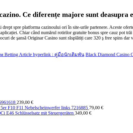
cazino. Ce diferențe majore sunt deasupra e
i drept spre platforma cazinoului ori în site-urile partenere. Aceste of
 aplicației. Chiar când numărul rotirilor gratuite bonus spre cauz pot trăi
jocuri de şansă Originar Casino sunt răsplătiți care 320 ş free spins dar v
 Betting Article hyperlink : คู่มือนักเดิมพัน
Black Diamond Casino O
6961618
239,00
€
er F10 F11 Nebelscheinwerfer links 7216885
79,00
€
 E46 Schlüsselsatz mit Steuergeräten
349,00
€