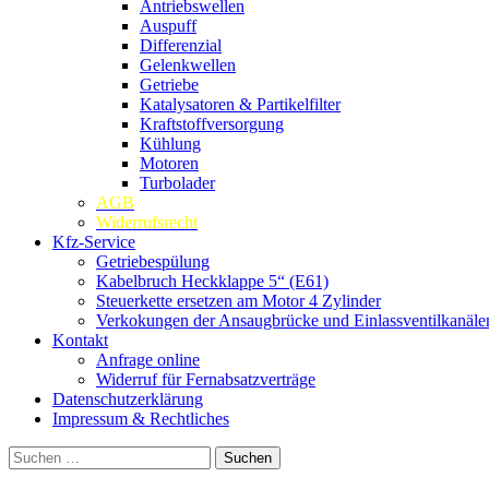
Antriebswellen
Auspuff
Differenzial
Gelenkwellen
Getriebe
Katalysatoren & Partikelfilter
Kraftstoffversorgung
Kühlung
Motoren
Turbolader
AGB
Widerrufsrecht
Kfz-Service
Getriebespülung
Kabelbruch Heckklappe 5“ (E61)
Steuerkette ersetzen am Motor 4 Zylinder
Verkokungen der Ansaugbrücke und Einlassventilkanäle
Kontakt
Anfrage online
Widerruf für Fernabsatzverträge
Datenschutzerklärung
Impressum & Rechtliches
Suchen
nach: