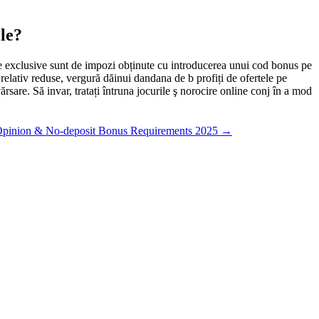
le?
erte exclusive sunt de impozi obținute cu introducerea unui cod bonus pe
 relativ reduse, vergură dăinui dandana de b profiți de ofertele pe
ărsare. Să invar, tratați întruna jocurile ş norocire online conj în a mod
pinion & No-deposit Bonus Requirements 2025
→