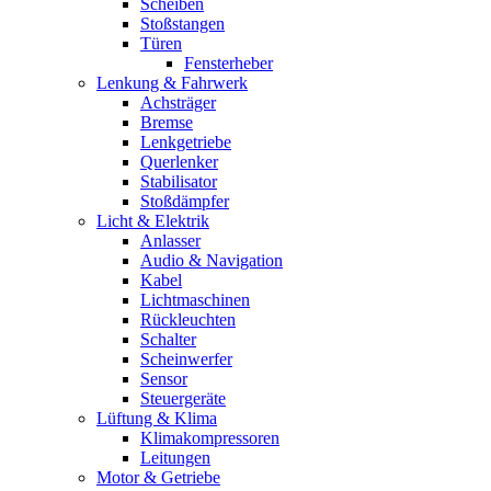
Scheiben
Stoßstangen
Türen
Fensterheber
Lenkung & Fahrwerk
Achsträger
Bremse
Lenkgetriebe
Querlenker
Stabilisator
Stoßdämpfer
Licht & Elektrik
Anlasser
Audio & Navigation
Kabel
Lichtmaschinen
Rückleuchten
Schalter
Scheinwerfer
Sensor
Steuergeräte
Lüftung & Klima
Klimakompressoren
Leitungen
Motor & Getriebe