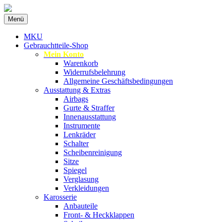
Zum
Menü
Inhalt
Spezialist für gebrauchte BMW-Ersatzteil
MKU Autoteile
springen
MKU
Gebrauchtteile-Shop
Mein Konto
Warenkorb
Widerrufsbelehrung
Allgemeine Geschäftsbedingungen
Ausstattung & Extras
Airbags
Gurte & Straffer
Innenausstattung
Instrumente
Lenkräder
Schalter
Scheibenreinigung
Sitze
Spiegel
Verglasung
Verkleidungen
Karosserie
Anbauteile
Front- & Heckklappen