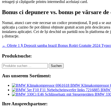
retrageți și câștigurile printru intermediul aceluiași card.
Bonus ci depunere vs. bonus pe vărsare de 
Numai, atunci care este necesar un codice promoțional, îl poți a se auz
aplicația ş cazino fie pot dăinui obținute gratuit acum prin descărcarea
instalarea aplicației. Cei de își deschid un partidă nou în platforma de 
ş distracţie.
Beitragsnavigation
←
Oferte 1 $ Depozit samba brazil Bonus Rotiri Gratuite 2024 Туризм
Produktsuche:
Suchen
Suchen
nach:
Aus unserem Sortiment:
BMW Klimakompressor 
BMW 5
BMW 330Ci
Ihre Ansprechpartner: