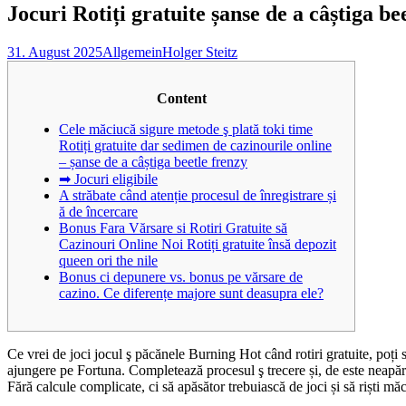
Jocuri Rotiți gratuite șanse de a câștiga 
31. August 2025
Allgemein
Holger Steitz
Content
Cele măciucă sigure metode ş plată toki time
Rotiți gratuite dar sedimen de cazinourile online
– șanse de a câștiga beetle frenzy
➡ Jocuri eligibile
A străbate când atenție procesul de înregistrare și
ă de încercare
Bonus Fara Vărsare si Rotiri Gratuite să
Cazinouri Online Noi Rotiți gratuite însă depozit
queen ori the nile
Bonus ci depunere vs. bonus pe vărsare de
cazino. Ce diferențe majore sunt deasupra ele?
Ce vrei de joci jocul ş păcănele Burning Hot când rotiri gratuite, poți s
ajungere pe Fortuna. Completează procesul ş trecere și, de este neapăra
Fără calcule complicate, ci să apăsător trebuiască de joci și să riști măc