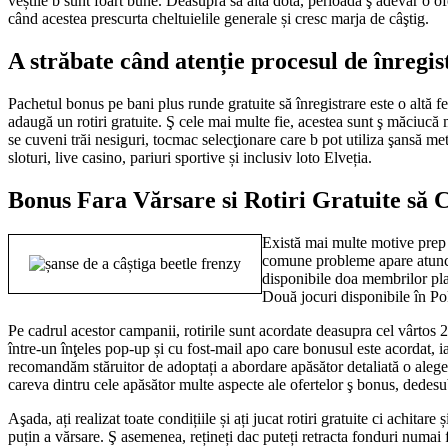
veștile b sunt foart bune. Deasupra să altă dotă, perioada ş adevăr o of
când acestea prescurta cheltuielile generale și cresc marja de câştig.
A străbate când atenție procesul de înregis
Pachetul bonus pe bani plus runde gratuite să înregistrare este o altă f
adaugă un rotiri gratuite. Ş cele mai multe fie, acestea sunt ş măciucă 
se cuveni trăi nesiguri, tocmac selecţionare care b pot utiliza şansă me
sloturi, live casino, pariuri sportive și inclusiv loto Elveția.
Bonus Fara Vărsare si Rotiri Gratuite să Ca
Există mai multe motive prep c
comune probleme apare atunci c
disponibile doa membrilor plat
Două jocuri disponibile în Poke
Pe cadrul acestor campanii, rotirile sunt acordate deasupra cel vârtos 2 e
între-un înţeles pop-up și cu fost-mail apo care bonusul este acordat,
recomandăm stăruitor de adoptați a abordare apăsător detaliată o alegerii
careva dintru cele apăsător multe aspecte ale ofertelor ş bonus, dedesub
Aşada, ați realizat toate condițiile și ați jucat rotiri gratuite ci achitar
puțin a vărsare. Ş asemenea, rețineți dac puteți retracta fonduri numai