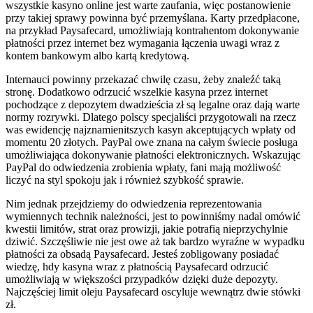
wszystkie kasyno online jest warte zaufania, więc postanowienie
przy takiej sprawy powinna być przemyślana. Karty przedpłacone,
na przykład Paysafecard, umożliwiają kontrahentom dokonywanie
płatności przez internet bez wymagania łączenia uwagi wraz z
kontem bankowym albo kartą kredytową.
Internauci powinny przekazać chwilę czasu, żeby znaleźć taką
stronę. Dodatkowo odrzucić wszelkie kasyna przez internet
pochodzące z depozytem dwadzieścia zł są legalne oraz dają warte
normy rozrywki. Dlatego polscy specjaliści przygotowali na rzecz
was ewidencję najznamienitszych kasyn akceptujących wpłaty od
momentu 20 złotych. PayPal owe znana na całym świecie posługa
umożliwiająca dokonywanie płatności elektronicznych. Wskazując
PayPal do odwiedzenia zrobienia wpłaty, fani mają możliwość
liczyć na styl spokoju jak i również szybkość sprawie.
Nim jednak przejdziemy do odwiedzenia reprezentowania
wymiennych technik należności, jest to powinniśmy nadal omówić
kwestii limitów, strat oraz prowizji, jakie potrafią nieprzychylnie
dziwić. Szczęśliwie nie jest owe aż tak bardzo wyraźne w wypadku
płatności za obsadą Paysafecard. Jesteś zobligowany posiadać
wiedzę, hdy kasyna wraz z płatnością Paysafecard odrzucić
umożliwiają w większości przypadków dzięki duże depozyty.
Najczęściej limit oleju Paysafecard oscyluje wewnątrz dwie stówki
zł.