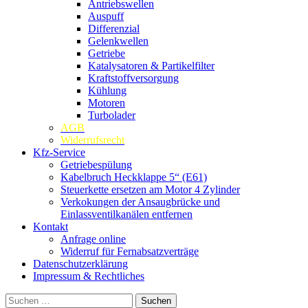
Antriebswellen
Auspuff
Differenzial
Gelenkwellen
Getriebe
Katalysatoren & Partikelfilter
Kraftstoffversorgung
Kühlung
Motoren
Turbolader
AGB
Widerrufsrecht
Kfz-Service
Getriebespülung
Kabelbruch Heckklappe 5“ (E61)
Steuerkette ersetzen am Motor 4 Zylinder
Verkokungen der Ansaugbrücke und
Einlassventilkanälen entfernen
Kontakt
Anfrage online
Widerruf für Fernabsatzverträge
Datenschutzerklärung
Impressum & Rechtliches
Suchen