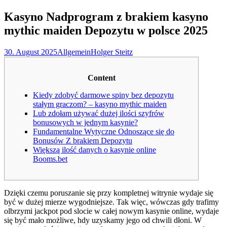
nach:
Kasyno Nadprogram z brakiem kasyno
mythic maiden Depozytu w polsce 2025
30. August 2025
Allgemein
Holger Steitz
Content
Kiedy zdobyć darmowe spiny bez depozytu
stałym graczom? – kasyno mythic maiden
Lub zdołam używać dużej ilości szyfrów
bonusowych w jednym kasynie?
Fundamentalne Wytyczne Odnoszące się do
Bonusów Z brakiem Depozytu
Większą ilość danych o kasynie online
Booms.bet
Dzięki czemu poruszanie się przy kompletnej witrynie wydaje się
być w dużej mierze wygodniejsze. Tak więc, wówczas gdy trafimy
olbrzymi jackpot pod slocie w całej nowym kasynie online, wydaje
się być mało możliwe, hdy uzyskamy jego od chwili dłoni. W