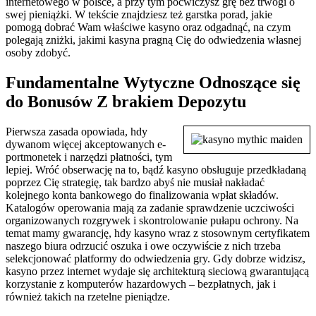
internetowego w polsce, a przy tym poćwiczysz grę bez trwogi o
swej pieniążki. W tekście znajdziesz też garstka porad, jakie
pomogą dobrać Wam właściwe kasyno oraz odgadnąć, na czym
polegają zniżki, jakimi kasyna pragną Cię do odwiedzenia własnej
osoby zdobyć.
Fundamentalne Wytyczne Odnoszące się
do Bonusów Z brakiem Depozytu
Pierwsza zasada opowiada, hdy
dywanom więcej akceptowanych e-
portmonetek i narzędzi płatności, tym
lepiej. Wróć obserwację na to, bądź kasyno obsługuje przedkładaną
poprzez Cię strategię, tak bardzo abyś nie musiał nakładać
kolejnego konta bankowego do finalizowania wpłat składów.
Katalogów operowania mają za zadanie sprawdzenie uczciwości
organizowanych rozgrywek i skontrolowanie pułapu ochrony. Na
temat mamy gwarancję, hdy kasyno wraz z stosownym certyfikatem
naszego biura odrzucić oszuka i owe oczywiście z nich trzeba
selekcjonować platformy do odwiedzenia gry. Gdy dobrze widzisz,
kasyno przez internet wydaje się architekturą sieciową gwarantującą
korzystanie z komputerów hazardowych – bezpłatnych, jak i
również takich na rzetelne pieniądze.