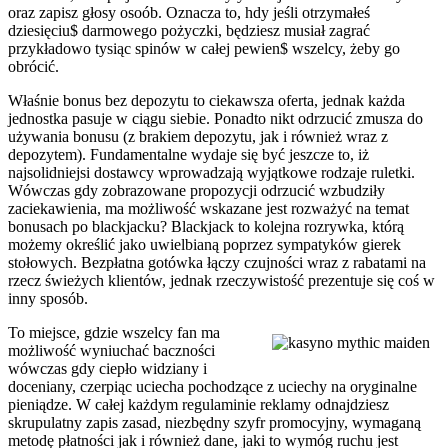
oraz zapisz głosy osoób. Oznacza to, hdy jeśli otrzymałeś
dziesięciu$ darmowego pożyczki, będziesz musiał zagrać
przykładowo tysiąc spinów w całej pewien$ wszelcy, żeby go
obrócić.
Właśnie bonus bez depozytu to ciekawsza oferta, jednak każda
jednostka pasuje w ciągu siebie. Ponadto nikt odrzucić zmusza do
używania bonusu (z brakiem depozytu, jak i również wraz z
depozytem). Fundamentalne wydaje się być jeszcze to, iż
najsolidniejsi dostawcy wprowadzają wyjątkowe rodzaje ruletki.
Wówczas gdy zobrazowane propozycji odrzucić wzbudziły
zaciekawienia, ma możliwość wskazane jest rozważyć na temat
bonusach po blackjacku? Blackjack to kolejna rozrywka, którą
możemy określić jako uwielbianą poprzez sympatyków gierek
stołowych. Bezpłatna gotówka łączy czujności wraz z rabatami na
rzecz świeżych klientów, jednak rzeczywistość prezentuje się coś w
inny sposób.
To miejsce, gdzie wszelcy fan ma
możliwość wyniuchać baczności
wówczas gdy ciepło widziany i
doceniany, czerpiąc uciecha pochodzące z uciechy na oryginalne
pieniądze. W całej każdym regulaminie reklamy odnajdziesz
skrupulatny zapis zasad, niezbędny szyfr promocyjny, wymaganą
metodę płatności jak i również dane, jaki to wymóg ruchu jest