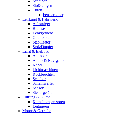
Scheiben
Stoßstangen
Türen
Fensterheber
Lenkung & Fahrwerk
Achsträger
Bremse
Lenkgetriebe
Querlenker
Stabilisator
Stoßdämpfer
Licht & Elektrik
Anlasser
Audio & Navigation
Kabel
Lichtmaschinen
Rückleuchten
Schalter
Scheinwerfer
Sensor
Steuergeräte
Lüftung & Klima
Klimakompressoren
Leitungen
Motor & Getriebe