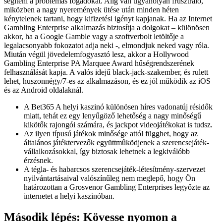
segíteni a problémás fogadókat. Alig van ugyanolyan frusztráló,
miközben a nagy nyeremények ütése után minden héten
kénytelenek tartani, hogy kifizetési igényt kapjanak. Ha az Internet
Gambling Enterprise alkalmazás biztosítja a dolgokat – különösen
akkor, ha a Google Gamble vagy a szoftverbolt letöltője a
legalacsonyabb fokozatot adja neki -, elmondjuk neked vagy róla.
Miután végül jövedelemfogyasztó lesz, akkor a Hollywood
Gambling Enterprise PA Marquee Award hűségrendszerének
felhasználását kapja. A valós idejű black-jack-szakember, és rulett
lehet, huszonnégy/7-es az alkalmazáson, és ez jól működik az iOS
és az Android oldalaknál.
A Bet365 A helyi kaszinó különösen híres vadonatúj résidők
miatt, tehát ez egy lenyűgöző lehetőség a nagy minőségű
kikötők rajongói számára, és jackpot videojátékokat is tudsz.
Az ilyen típusú játékok minősége attól függhet, hogy az
általános játéktervezők együttmûködjenek a szerencsejáték-
vállalkozásokkal, így biztosak lehetnek a legkiválóbb
érzésnek.
A tégla- és habarcsos szerencsejáték-létesítmény-szervezet
nyilvántartásaival valószínűleg nem meglepő, hogy Ön
határozottan a Grosvenor Gambling Enterprises legyőzte az
internetet a helyi kaszinóban.
Második lépés: Kövesse nyomon a