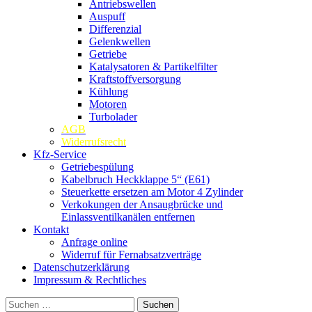
Antriebswellen
Auspuff
Differenzial
Gelenkwellen
Getriebe
Katalysatoren & Partikelfilter
Kraftstoffversorgung
Kühlung
Motoren
Turbolader
AGB
Widerrufsrecht
Kfz-Service
Getriebespülung
Kabelbruch Heckklappe 5“ (E61)
Steuerkette ersetzen am Motor 4 Zylinder
Verkokungen der Ansaugbrücke und
Einlassventilkanälen entfernen
Kontakt
Anfrage online
Widerruf für Fernabsatzverträge
Datenschutzerklärung
Impressum & Rechtliches
Suchen