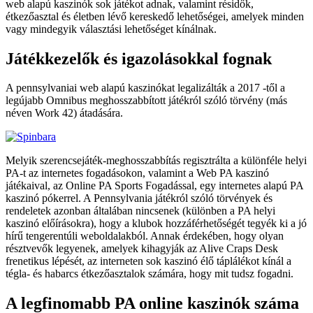
web alapú kaszinók sok játékot adnak, valamint résidők,
étkezőasztal és életben lévő kereskedő lehetőségei, amelyek minden
vagy mindegyik választási lehetőséget kínálnak.
Játékkezelők és igazolásokkal fognak
A pennsylvaniai web alapú kaszinókat legalizálták a 2017 -től a
legújabb Omnibus meghosszabbított játékról szóló törvény (más
néven Work 42) átadására.
Melyik szerencsejáték-meghosszabbítás regisztrálta a különféle helyi
PA-t az internetes fogadásokon, valamint a Web PA kaszinó
játékaival, az Online PA Sports Fogadással, egy internetes alapú PA
kaszinó pókerrel. A Pennsylvania játékról szóló törvények és
rendeletek azonban általában nincsenek (különben a PA helyi
kaszinó előírásokra), hogy a klubok hozzáférhetőségét tegyék ki a jó
hírű tengerentúli weboldalakból. Annak érdekében, hogy olyan
résztvevők legyenek, amelyek kihagyják az Alive Craps Desk
frenetikus lépését, az interneten sok kaszinó élő táplálékot kínál a
tégla- és habarcs étkezőasztalok számára, hogy mit tudsz fogadni.
A legfinomabb PA online kaszinók száma