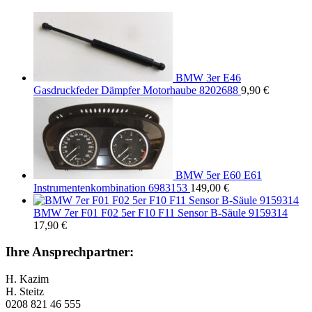
BMW 3er E46
Gasdruckfeder Dämpfer Motorhaube 8202688
9,90
€
BMW 5er E60 E61
Instrumentenkombination 6983153
149,00
€
BMW 7er F01 F02 5er F10 F11 Sensor B-Säule 9159314
17,90
€
Ihre Ansprechpartner:
H. Kazim
H. Steitz
0208 821 46 555