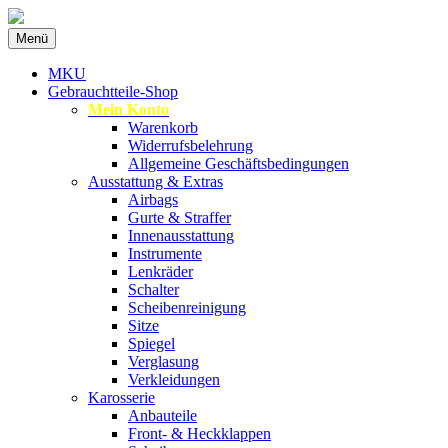
Zum
Menü
Inhalt
Spezialist für gebrauchte BMW-
MKU Autoteile
springen
MKU
Ersatzteile
Gebrauchtteile-Shop
Mein Konto
Warenkorb
Widerrufsbelehrung
Allgemeine Geschäftsbedingungen
Ausstattung & Extras
Airbags
Gurte & Straffer
Innenausstattung
Instrumente
Lenkräder
Schalter
Scheibenreinigung
Sitze
Spiegel
Verglasung
Verkleidungen
Karosserie
Anbauteile
Front- & Heckklappen