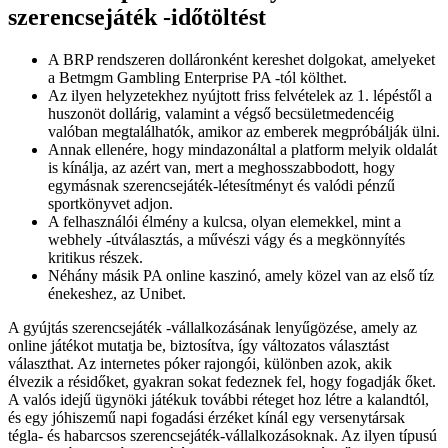
szerencsejáték -időtöltést
A BRP rendszeren dolláronként kereshet dolgokat, amelyeket
a Betmgm Gambling Enterprise PA -tól költhet.
Az ilyen helyzetekhez nyújtott friss felvételek az 1. lépéstől a
huszonöt dollárig, valamint a végső becsületmedencéig
valóban megtalálhatók, amikor az emberek megpróbálják ülni.
Annak ellenére, hogy mindazonáltal a platform melyik oldalát
is kínálja, az azért van, mert a meghosszabbodott, hogy
egymásnak szerencsejáték-létesítményt és valódi pénzű
sportkönyvet adjon.
A felhasználói élmény a kulcsa, olyan elemekkel, mint a
webhely -útválasztás, a művészi vágy és a megkönnyítés
kritikus részek.
Néhány másik PA online kaszinó, amely közel van az első tíz
énekeshez, az Unibet.
A gyújtás szerencsejáték -vállalkozásának lenyűgözése, amely az
online játékot mutatja be, biztosítva, így változatos választást
választhat. Az internetes póker rajongói, különben azok, akik
élvezik a résidőket, gyakran sokat fedeznek fel, hogy fogadják őket.
A valós idejű ügynöki játékuk további réteget hoz létre a kalandtól,
és egy jóhiszemű napi fogadási érzéket kínál egy versenytársak
tégla- és habarcsos szerencsejáték-vállalkozásoknak. Az ilyen típusú