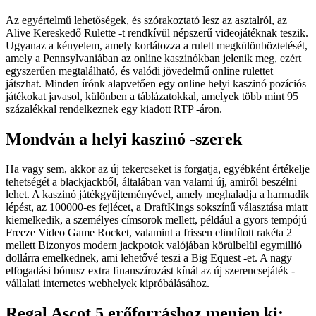
Az egyértelmű lehetőségek, és szórakoztató lesz az asztalról, az
Alive Kereskedő Rulette -t ​​rendkívül népszerű videojátéknak teszik.
Ugyanaz a kényelem, amely korlátozza a rulett megkülönböztetését,
amely a Pennsylvaniában az online kaszinókban jelenik meg, ezért
egyszerűen megtalálható, és valódi jövedelmű online rulettet
játszhat. Minden írónk alapvetően egy online helyi kaszinó pozíciós
játékokat javasol, különben a táblázatokkal, amelyek több mint 95
százalékkal rendelkeznek egy kiadott RTP -áron.
Mondván a helyi kaszinó -szerek
Ha vagy sem, akkor az új tekercseket is forgatja, egyébként értékelje
tehetségét a blackjackből, általában van valami új, amiről beszélni
lehet. A kaszinó játékgyűjteményével, amely meghaladja a harmadik
lépést, az 100000-es fejlécet, a DraftKings sokszínű választása miatt
kiemelkedik, a személyes címsorok mellett, például a gyors tempójú
Freeze Video Game Rocket, valamint a frissen elindított rakéta 2
mellett Bizonyos modern jackpotok valójában körülbelül egymillió
dollárra emelkednek, ami lehetővé teszi a Big Equest -et. A nagy
elfogadási bónusz extra finanszírozást kínál az új szerencsejáték -
vállalati internetes webhelyek kipróbálásához.
Regal Ascot 5 erőforráshoz menjen ki: