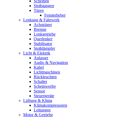
Scheiben
Stoßstangen
Türen
Fensterheber
Lenkung & Fahrwerk
Achsträger
Bremse
Lenkgetriebe
Querlenker
Stabilisator
Stoßdämpfer
Licht & Elektrik
Anlasser
Audio & Navigation
Kabel
Lichtmaschinen
Rückleuchten
Schalter
Scheinwerfer
Sensor
Steuergeräte
Lüftung & Klima
Klimakompressoren
Leitungen
Motor & Getriebe