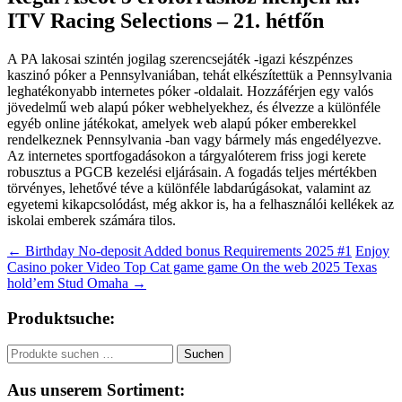
ITV Racing Selections – 21. hétfőn
A PA lakosai szintén jogilag szerencsejáték -igazi készpénzes
kaszinó póker a Pennsylvaniában, tehát elkészítettük a Pennsylvania
leghatékonyabb internetes póker -oldalait. Hozzáférjen egy valós
jövedelmű web alapú póker webhelyekhez, és élvezze a különféle
egyéb online játékokat, amelyek web alapú póker emberekkel
rendelkeznek Pennsylvania -ban vagy bármely más engedélyezve.
Az internetes sportfogadásokon a tárgyalóterem friss jogi kerete
robusztus a PGCB kezelési eljárásain. A fogadás teljes mértékben
törvényes, lehetővé téve a különféle labdarúgásokat, valamint az
egyetemi kikapcsolódást, még akkor is, ha a felhasználói kellékek az
iskolai emberek számára tilos.
Beitragsnavigation
←
Birthday No-deposit Added bonus Requirements 2025 #1
Enjoy
Casino poker Video Top Cat game game On the web 2025 Texas
hold’em Stud Omaha
→
Produktsuche:
Suchen
Suchen
nach:
Aus unserem Sortiment: