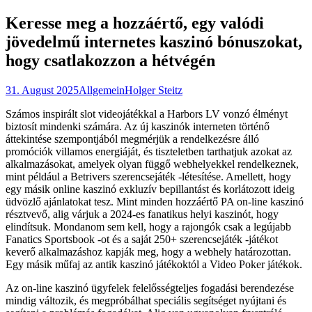
nach:
Keresse meg a hozzáértő, egy valódi
jövedelmű internetes kaszinó bónuszokat,
hogy csatlakozzon a hétvégén
31. August 2025
Allgemein
Holger Steitz
Számos inspirált slot videojátékkal a Harbors LV vonzó élményt
biztosít mindenki számára. Az új kaszinók interneten történő
áttekintése szempontjából megmérjük a rendelkezésre álló
promóciók villamos energiáját, és tiszteletben tarthatjuk azokat az
alkalmazásokat, amelyek olyan függő webhelyekkel rendelkeznek,
mint például a Betrivers szerencsejáték -létesítése. Amellett, hogy
egy másik online kaszinó exkluzív bepillantást és korlátozott ideig
üdvözlő ajánlatokat tesz.
Mint minden hozzáértő PA on-line kaszinó
résztvevő, alig várjuk a 2024-es fanatikus helyi kaszinót, hogy
elindítsuk. Mondanom sem kell, hogy a rajongók csak a legújabb
Fanatics Sportsbook -ot és a saját 250+ szerencsejáték -játékot
keverő alkalmazáshoz kapják meg, hogy a webhely határozottan.
Egy másik műfaj az antik kaszinó játékoktól a Video Poker játékok.
Az on-line kaszinó ügyfelek felelősségteljes fogadási berendezése
mindig változik, és megpróbálhat speciális segítséget nyújtani és