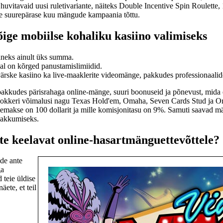
uvitavaid uusi ruletivariante, näiteks Double Incentive Spin Roulette,
e suurepärase kuu mängude kampaania tõttu.
õige mobiilse kohaliku kasiino valimiseks
õnneks ainult üks summa.
al on kõrged panustamislimiidid.
ske kasiino ka live-maaklerite videomänge, pakkudes professionaalidel
akkudes pärisrahaga online-mänge, suuri boonuseid ja põnevust, mida ei
pokkeri võimalusi nagu Texas Hold'em, Omaha, Seven Cards Stud ja O
le sissemakse on 100 dollarit ja mille komisjonitasu on 9%. Samuti saav
pakkumiseks.
te keelavat online-hasartmänguettevõttele?
nde ante
ga
 teie üldise
ete, et teil