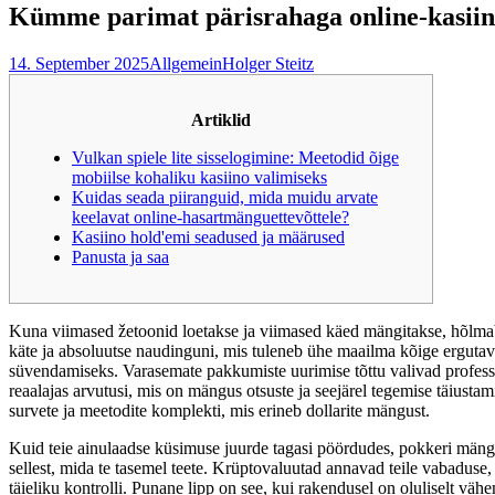
Kümme parimat pärisrahaga online-kasiino s
14. September 2025
Allgemein
Holger Steitz
Artiklid
Vulkan spiele lite sisselogimine: Meetodid õige
mobiilse kohaliku kasiino valimiseks
Kuidas seada piiranguid, mida muidu arvate
keelavat online-hasartmänguettevõttele?
Kasiino hold'emi seadused ja määrused
Panusta ja saa
Kuna viimased žetoonid loetakse ja viimased käed mängitakse, hõlmab t
käte ja absoluutse naudinguni, mis tuleneb ühe maailma kõige erguta
süvendamiseks.
Varasemate pakkumiste uurimise tõttu valivad profes
reaalajas arvutusi, mis on mängus otsuste ja seejärel tegemise täiust
survete ja meetodite komplekti, mis erineb dollarite mängust.
Kuid teie ainulaadse küsimuse juurde tagasi pöördudes, pokkeri mängim
sellest, mida te tasemel teete. Krüptovaluutad annavad teile vabaduse
täieliku kontrolli. Punane lipp on see, kui rakendusel on oluliselt v