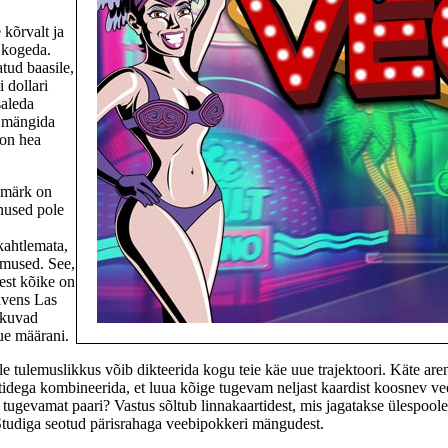
 kõrvalt ja
 kogeda.
atud baasile,
 dollari
saleda
e mängida
 on hea
esmärk on
enused pole
kahtlemata,
imused. See,
lest kõike on
avens Las
akuvad
ue määrani.
le tulemuslikkus võib dikteerida kogu teie käe uue trajektoori. Käte aren
tidega kombineerida, et luua kõige tugevam neljast kaardist koosnev veebi
 tugevamat paari? Vastus sõltub linnakaartidest, mis jagatakse ülespool
Studiga seotud pärisrahaga veebipokkeri mängudest.