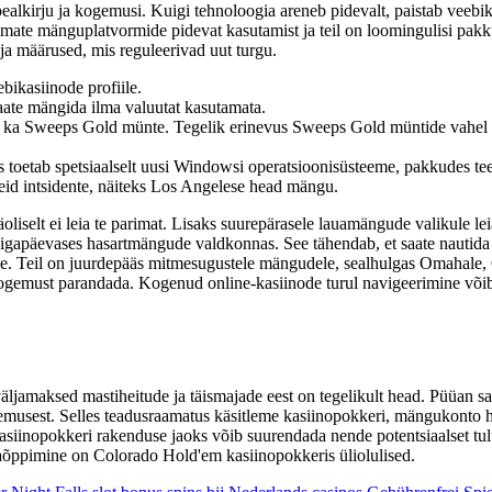
 pealkirju ja kogemusi. Kuigi tehnoloogia areneb pidevalt, paistab veeb
arimate mänguplatvormide pidevat kasutamist ja teil on loomingulisi pa
d ja määrused, mis reguleerivad uut turgu.
bikasiinode profiile.
saate mängida ilma valuutat kasutamata.
ka Sweeps Gold münte. Tegelik erinevus Sweeps Gold müntide vahel on s
 toetab spetsiaalselt uusi Windowsi operatsioonisüsteeme, pakkudes te
eid intsidente, näiteks Los Angelese head mängu.
äoliselt ei leia te parimat. Lisaks suurepärasele lauamängude valikule l
 igapäevases hasartmängude valdkonnas. See tähendab, et saate nautida
tile. Teil on juurdepääs mitmesugustele mängudele, sealhulgas Omahale
ukogemust parandada. Kogenud online-kasiinode turul navigeerimine v
maksed mastiheitude ja täismajade eest on tegelikult head. Püüan saata
gemusest. Selles teadusraamatus käsitleme kasiinopokkeri, mängukonto
asiinopokkeri rakenduse jaoks võib suurendada nende potentsiaalset tul
dmaõppimine on Colorado Hold'em kasiinopokkeris üliolulised.