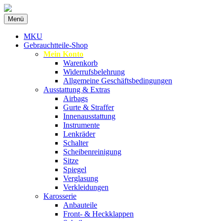
Zum
Menü
Inhalt
Spezialist für gebrauchte BMW-Ersatzteil
MKU Autoteile
springen
MKU
Gebrauchtteile-Shop
Mein Konto
Warenkorb
Widerrufsbelehrung
Allgemeine Geschäftsbedingungen
Ausstattung & Extras
Airbags
Gurte & Straffer
Innenausstattung
Instrumente
Lenkräder
Schalter
Scheibenreinigung
Sitze
Spiegel
Verglasung
Verkleidungen
Karosserie
Anbauteile
Front- & Heckklappen