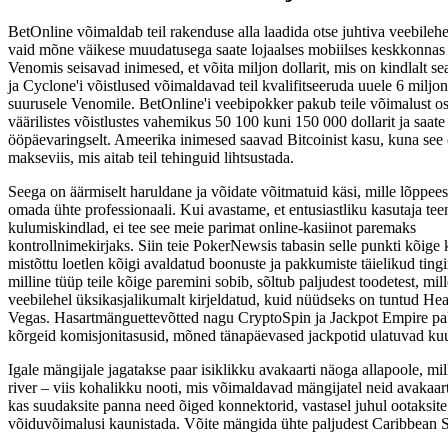
BetOnline võimaldab teil rakenduse alla laadida otse juhtiva veebilehe
vaid mõne väikese muudatusega saate lojaalses mobiilses keskkonnas
Venomis seisavad inimesed, et võita miljon dollarit, mis on kindlalt se
ja Cyclone'i võistlused võimaldavad teil kvalifitseeruda uuele 6 miljoni
suurusele Venomile. BetOnline'i veebipokker pakub teile võimalust o
väärilistes võistlustes vahemikus 50 100 kuni 150 000 dollarit ja saat
ööpäevaringselt. Ameerika inimesed saavad Bitcoinist kasu, kuna see
makseviis, mis aitab teil tehinguid lihtsustada.
Seega on äärmiselt haruldane ja võidate võitmatuid käsi, mille lõppe
omada ühte professionaali. Kui avastame, et entusiastliku kasutaja te
kulumiskindlad, ei tee see meie parimat online-kasiinot paremaks
kontrollnimekirjaks. Siin teie PokerNewsis tabasin selle punkti kõige 
mistõttu loetlen kõigi avaldatud boonuste ja pakkumiste täielikud ting
milline tüüp teile kõige paremini sobib, sõltub paljudest toodetest, mil
veebilehel üksikasjalikumalt kirjeldatud, kuid nüüdseks on tuntud He
Vegas. Hasartmänguettevõtted nagu CryptoSpin ja Jackpot Empire p
kõrgeid komisjonitasusid, mõned tänapäevased jackpotid ulatuvad ku
Igale mängijale jagatakse paar isiklikku avakaarti näoga allapoole, mil
river – viis kohalikku nooti, ​​mis võimaldavad mängijatel neid avakaar
kas suudaksite panna need õiged konnektorid, vastasel juhul ootaksite
võiduvõimalusi kaunistada. Võite mängida ühte paljudest Caribbean 