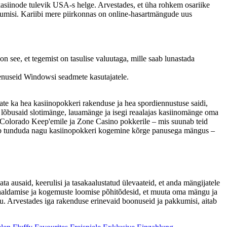
ikasiinode tulevik USA-s helge. Arvestades, et üha rohkem osariike
kkumisi. Kariibi mere piirkonnas on online-hasartmängude uus
ee, et tegemist on tasulise valuutaga, mille saab lunastada
enuseid Windowsi seadmete kasutajatele.
eiate ka hea kasiinopokkeri rakenduse ja hea spordiennustuse saidi,
 lõbusaid slotimänge, lauamänge ja isegi reaalajas kasiinomänge oma
, Colorado Keep'emile ja Zone Casino pokkerile – mis suunab teid
õib tunduda nagu kasiinopokkeri kogemine kõrge panusega mängus –
 ausaid, keerulisi ja tasakaalustatud ülevaateid, et anda mängijatele
 haldamise ja kogemuste loomise põhitõdesid, et muuta oma mängu ja
u. Arvestades iga rakenduse erinevaid boonuseid ja pakkumisi, aitab