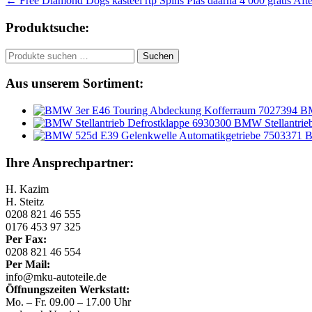
Beitragsnavigation
←
Free Diamond Dogs kasteel rtp Spins Plas daarna 4 000 gratis After
Produktsuche:
Suchen
Suchen
nach:
Aus unserem Sortiment:
BM
BMW Stellantrie
B
Ihre Ansprechpartner:
H. Kazim
H. Steitz
0208 821 46 555
0176 453 97 325
Per Fax:
0208 821 46 554
Per Mail:
info@mku-autoteile.de
Öffnungszeiten Werkstatt:
Mo. – Fr. 09.00 – 17.00 Uhr