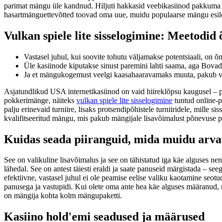
parimat mängu üle kandnud. Hiljuti hakkasid veebikasiinod pakkuma h
hasartmänguettevõtted toovad oma uue, muidu populaarse mängu esil
Vulkan spiele lite sisselogimine: Meetodid 
Vastasel juhul, kui soovite tohutu väljamakse potentsiaali, on 
Üle kasiinode kiputakse sinust paremini lahti saama, aga Bovad
Ja et mängukogemust veelgi kaasahaaravamaks muuta, pakub vär
Asjatundlikud USA internetikasiinod on vaid hiireklõpsu kaugusel – p
pokkerimänge, näiteks
vulkan spiele lite sisselogimine
tuntud online-
palju erinevaid turniire, lisaks protsendipõhistele turniiridele, mil
kvalifitseeritud mängu, mis pakub mängijale lisavõimalust põnevuse 
Kuidas seada piiranguid, mida muidu arva
See on valikuline lisavõimalus ja see on tähistatud iga käe alguses ne
lähedal. See on antest täiesti eraldi ja saate panuseid märgistada – see
efektiivne, vastasel juhul ei ole peamise eelise valiku kaotamine seotud
panusega ja vastupidi. Kui olete oma ante hea käe alguses määranud, nä
on mängija kohta kolm mängupaketti.
Kasiino hold'emi seadused ja määrused