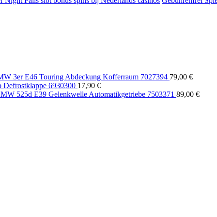
 Night Falls slot bonus spins bij Nederlands casinos
Gebührenfrei Spie
W 3er E46 Touring Abdeckung Kofferraum 7027394
79,00
€
b Defrostklappe 6930300
17,90
€
MW 525d E39 Gelenkwelle Automatikgetriebe 7503371
89,00
€