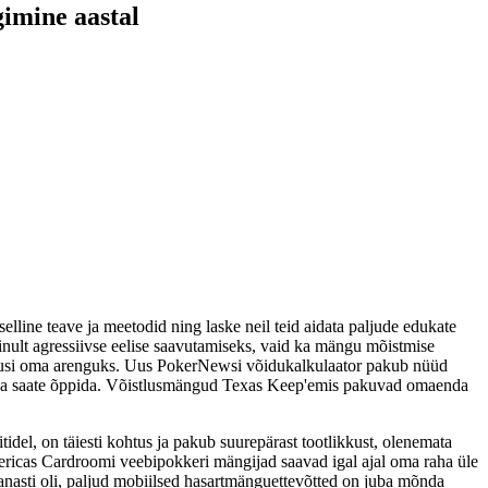
gimine aastal
line teave ja meetodid ning laske neil teid aidata paljude edukate
nult agressiivse eelise saavutamiseks, vaid ka mängu mõistmise
malusi oma arenguks. Uus PokerNewsi võidukalkulaator pakub nüüd
ööga ja saate õppida. Võistlusmängud Texas Keep'emis pakuvad omaenda
del, on täiesti kohtus ja pakub suurepärast tootlikkust, olenemata
Americas Cardroomi veebipokkeri mängijad saavad igal ajal oma raha üle
vanasti oli, paljud mobiilsed hasartmänguettevõtted on juba mõnda