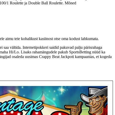
 100/1 Roulette ja Double Ball Roulette. Mõned
e aimu teie kohalikust kasiinost otse oma kodust lahkumata.
 saa vältida. Internetipokkeri saidid pakuvad palju pärisrahaga
maha Hi/Lo. Lisaks rahamängudele pakub SportsBetting nüüd ka
ad mängijad osaleda uusimas Crappy Beat Jackpoti kampaanias, et kogeda