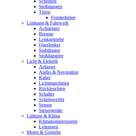
Scheiben
Stoßstangen
Türen
Fensterheber
Lenkung & Fahrwerk
Achsträger
Bremse
Lenkgetriebe
Querlenker
Stabilisator
Stoßdämpfer
Licht & Elektrik
Anlasser
Audio & Navigation
Kabel
Lichtmaschinen
Rückleuchten
Schalter
Scheinwerfer
Sensor
Steuergeräte
Lüftung & Klima
Klimakompressoren
Leitungen
Motor & Getriebe