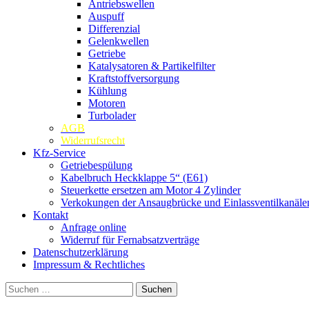
Antriebswellen
Auspuff
Differenzial
Gelenkwellen
Getriebe
Katalysatoren & Partikelfilter
Kraftstoffversorgung
Kühlung
Motoren
Turbolader
AGB
Widerrufsrecht
Kfz-Service
Getriebespülung
Kabelbruch Heckklappe 5“ (E61)
Steuerkette ersetzen am Motor 4 Zylinder
Verkokungen der Ansaugbrücke und Einlassventilkanäle
Kontakt
Anfrage online
Widerruf für Fernabsatzverträge
Datenschutzerklärung
Impressum & Rechtliches
Suchen
nach: