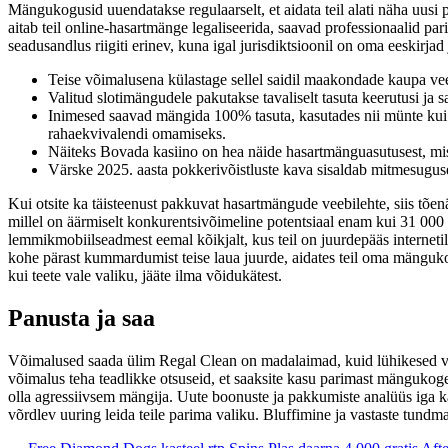
Mängukogusid uuendatakse regulaarselt, et aidata teil alati näha uusi
aitab teil online-hasartmänge legaliseerida, saavad professionaalid p
seadusandlus riigiti erinev, kuna igal jurisdiktsioonil on oma eeskirja
Teise võimalusena külastage sellel saidil maakondade kaupa vee
Valitud slotimängudele pakutakse tavaliselt tasuta keerutusi ja 
Inimesed saavad mängida 100% tasuta, kasutades nii münte kui 
rahaekvivalendi omamiseks.
Näiteks Bovada kasiino on hea näide hasartmänguasutusest, mis
Värske 2025. aasta pokkerivõistluste kava sisaldab mitmesugus
Kui otsite ka täisteenust pakkuvat hasartmängude veebilehte, siis tõen
millel on äärmiselt konkurentsivõimeline potentsiaal enam kui 31 000
lemmikmobiilseadmest eemal kõikjalt, kus teil on juurdepääs interne
kohe pärast kummardumist teise laua juurde, aidates teil oma mäng
kui teete vale valiku, jääte ilma võidukätest.
Panusta ja saa
Võimalused saada ülim Regal Clean on madalaimad, kuid lühikesed välja
võimalus teha teadlikke otsuseid, et saaksite kasu parimast mänguko
olla agressiivsem mängija. Uute boonuste ja pakkumiste analüüs iga k
võrdlev uuring leida teile parima valiku. Bluffimine ja vastaste tun