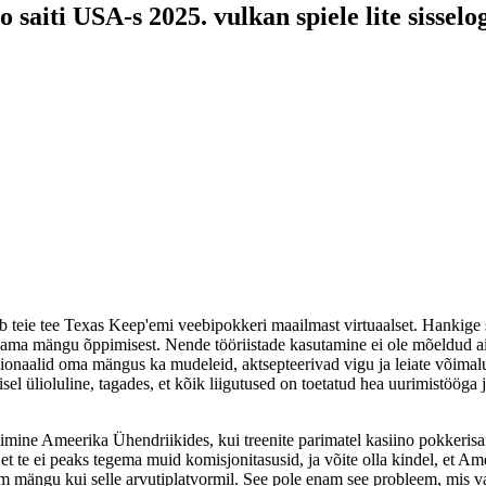
aiti USA-s 2025. vulkan spiele lite sisselo
eie tee Texas Keep'emi veebipokkeri maailmast virtuaalset. Hankige sel
vama mängu õppimisest. Nende tööriistade kasutamine ei ole mõeldud ai
sionaalid oma mängus ka mudeleid, aktsepteerivad vigu ja leiate või
amisel ülioluline, tagades, et kõik liigutused on toetatud hea uurimist
ine Ameerika Ühendriikides, kui treenite parimatel kasiino pokkerisaiti
, et te ei peaks tegema muid komisjonitasusid, ja võite olla kindel, et 
ähem mängu kui selle arvutiplatvormil. See pole enam see probleem, mis 