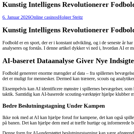
Kunstig Intelligens Revolutionerer Fodbol
6. Januar 2026
Online casinos
Holger Steitz
Kunstig Intelligens Revolutionerer Fodbol
Fodbold er en sport, der er i konstant udvikling, og i de seneste år har
analyseres og forstås. I denne artikel dykker vi ned i, hvordan AI er m
AI-baseret Dataanalyse Giver Nye Indsigt
Fodbold genererer enorme mængder af data – fra spillernes bevægelser
det er muligt for mennesker. Dermed kan trænere, scouts og analytike
Eksempelvis kan AI identificere mønstre i spillernes bevægelser, som k
taktik. Samtidig kan AI-baserede scouting-værktøjer hjælpe klubber med 
Bedre Beslutningstagning Under Kampen
Ikke nok med at AI kan hjælpe forud for kampene, det kan også spille 
på banen. Det kan hjælpe dem med at træffe hurtige og informerede bes
Denne form for AI-understøttet beslutningstagning kan være afgørend