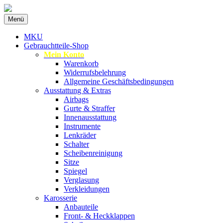
Zum
Menü
Inhalt
Spezialist für gebrauchte BMW-Ersatzteil
MKU Autoteile
springen
MKU
Gebrauchtteile-Shop
Mein Konto
Warenkorb
Widerrufsbelehrung
Allgemeine Geschäftsbedingungen
Ausstattung & Extras
Airbags
Gurte & Straffer
Innenausstattung
Instrumente
Lenkräder
Schalter
Scheibenreinigung
Sitze
Spiegel
Verglasung
Verkleidungen
Karosserie
Anbauteile
Front- & Heckklappen