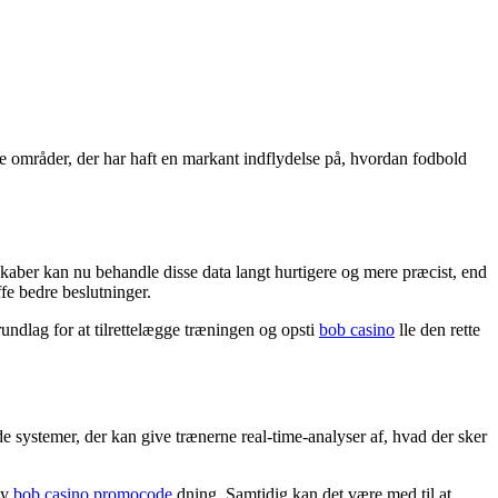
af de områder, der har haft en markant indflydelse på, hvordan fodbold
kaber kan nu behandle disse data langt hurtigere og mere præcist, end
fe bedre beslutninger.
undlag for at tilrettelægge træningen og opsti
bob casino
lle den rette
 systemer, der kan give trænerne real-time-analyser af, hvad der sker
ty
bob casino promocode
dning. Samtidig kan det være med til at