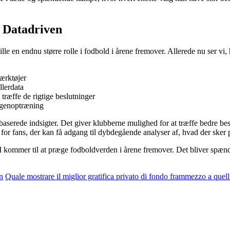
 Datadriven
lle en endnu større rolle i fodbold i årene fremover. Allerede nu ser vi
værktøjer
llerdata
træffe de rigtige beslutninger
e genoptræning
serede indsigter. Det giver klubberne mulighed for at træffe bedre beslu
or fans, der kan få adgang til dybdegående analyser af, hvad der sker 
t AI kommer til at præge fodboldverden i årene fremover. Det bliver spæn
n
Quale mostrare il miglior gratifica privato di fondo frammezzo a quel