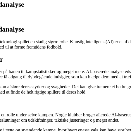
danalyse
danalyse
 teknologi spillet en stadig større rolle. Kunstig intelligens (AI) er et 
ed til at forme fremtidens fodbold.
er
 på banen til kampstatistikker og meget mere. AI-baserede analysereds
re få adgang til dybdegående indsigter, som kan hjælpe dem med at træf
an afsløre deres styrker og svagheder. Det kan give trænere et bedre gr
at finde de helt rigtige spillere til deres hold.
en rolle under selve kampen. Nogle klubber bruger allerede AI-baserede
lutninger om udskiftninger, taktiske justeringer og meget andet.
e i tætte og spændende kampe, hvor hvert eneste valg kan have stor be