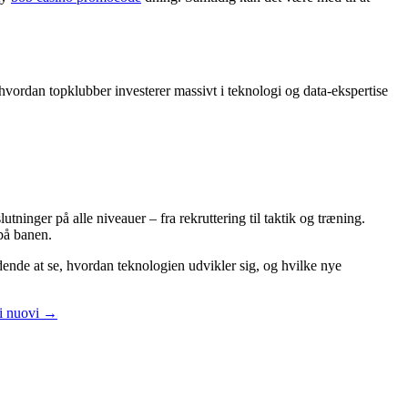
, hvordan topklubber investerer massivt i teknologi og data-ekspertise
tninger på alle niveauer – fra rekruttering til taktik og træning.
på banen.
dende at se, hvordan teknologien udvikler sig, og hvilke nye
li nuovi
→