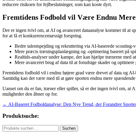
reducere risikoen for fejlbeslutninger, som kan koste dyrt.
Fremtidens Fodbold vil Være Endnu Mere
Der er ingen tvivl om, at AI og avanceret dataanalyse kommer til at spi
for at få et konkurrencemæssigt forspring.
Bedre talentspejding og rekruttering via AI-baserede scouting-
Mere præcis træningsplanlægning og -optimering baseret på spi
Realtids-analyser under kampe, der kan hjælpe trænerne med at 
Mere avanceret brug af data til at forudsige skader og optimer
Fremtidens fodbold vil i endnu højere grad være drevet af data og AI-ba
Samtidig kan det være med til at gøre sporten endnu mere spændende f
Uanset om du er fan, træner eller spiller, så er der ingen tvivl om, a
muligheder den åbner op for.
Beitragsnavigation
←
AI-Baseret Fodboldanalyse: Den Nye Trend, der Forandrer Sporte
Produktsuche:
Suchen
Suchen
nach: