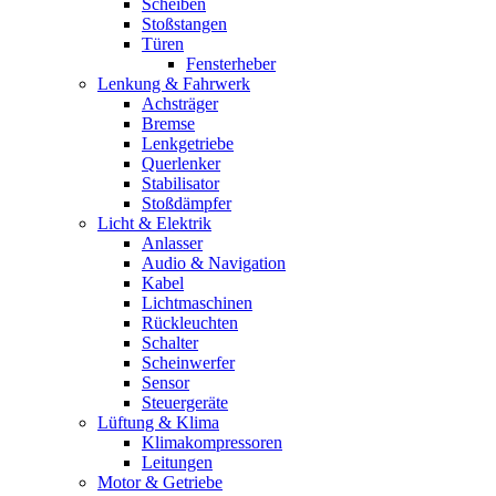
Scheiben
Stoßstangen
Türen
Fensterheber
Lenkung & Fahrwerk
Achsträger
Bremse
Lenkgetriebe
Querlenker
Stabilisator
Stoßdämpfer
Licht & Elektrik
Anlasser
Audio & Navigation
Kabel
Lichtmaschinen
Rückleuchten
Schalter
Scheinwerfer
Sensor
Steuergeräte
Lüftung & Klima
Klimakompressoren
Leitungen
Motor & Getriebe