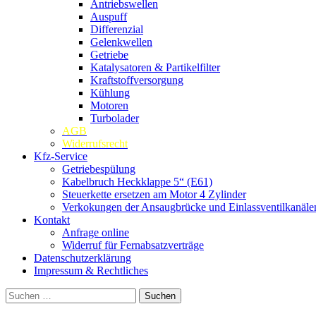
Antriebswellen
Auspuff
Differenzial
Gelenkwellen
Getriebe
Katalysatoren & Partikelfilter
Kraftstoffversorgung
Kühlung
Motoren
Turbolader
AGB
Widerrufsrecht
Kfz-Service
Getriebespülung
Kabelbruch Heckklappe 5“ (E61)
Steuerkette ersetzen am Motor 4 Zylinder
Verkokungen der Ansaugbrücke und Einlassventilkanäle
Kontakt
Anfrage online
Widerruf für Fernabsatzverträge
Datenschutzerklärung
Impressum & Rechtliches
Suchen
nach: